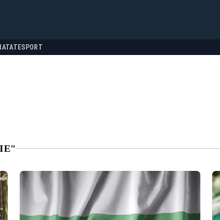
NATATE
SPORT
e
IE"