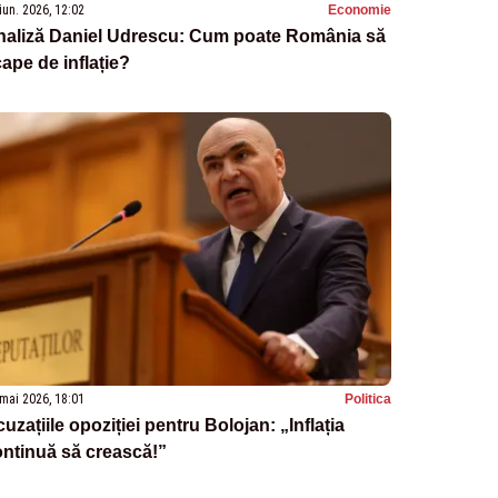
iun. 2026, 12:02
Economie
naliză Daniel Udrescu: Cum poate România să
ape de inflație?
mai 2026, 18:01
Politica
uzațiile opoziției pentru Bolojan: „Inflația
ntinuă să crească!”