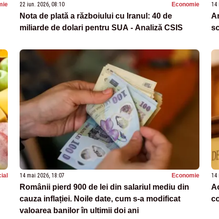
mie
22 iun. 2026, 08:10
Economie
14 
Nota de plată a războiului cu Iranul: 40 de
A
miliarde de dolari pentru SUA - Analiză CSIS
sc
ial
14 mai 2026, 18:07
Economie
14 
Românii pierd 900 de lei din salariul mediu din
Ac
cauza inflației. Noile date, cum s-a modificat
co
valoarea banilor în ultimii doi ani