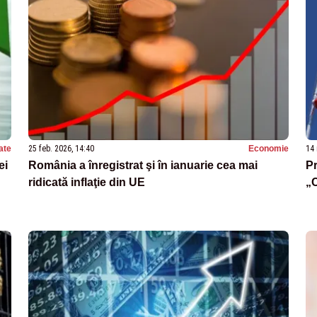
ate
25 feb. 2026, 14:40
Economie
14 
ei
România a înregistrat şi în ianuarie cea mai
Pr
ridicată inflaţie din UE
„C