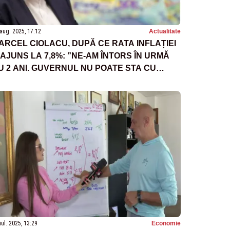
aug. 2025, 17:12
Actualitate
ARCEL CIOLACU, DUPĂ CE RATA INFLAȚIEI
 AJUNS LA 7,8%: ”NE-AM ÎNTORS ÎN URMĂ
U 2 ANI. GUVERNUL NU POATE STA CU
ÂINILE ÎN SÂN”
iul. 2025, 13:29
Economie