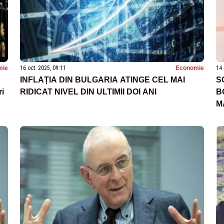
mie
16 oct. 2025, 09:11
Economie
14 
INFLAȚIA DIN BULGARIA ATINGE CEL MAI
S
i
RIDICAT NIVEL DIN ULTIMII DOI ANI
B
M