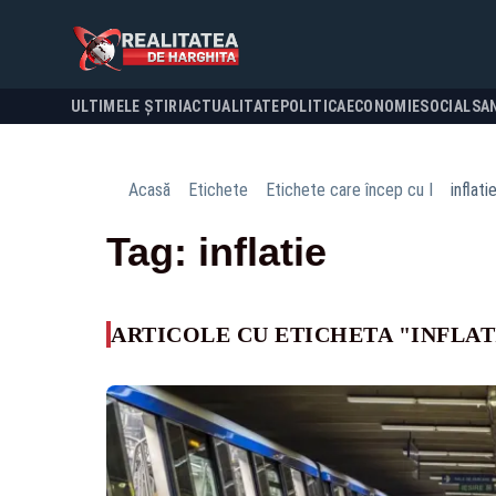
ULTIMELE ȘTIRI
ACTUALITATE
POLITICA
ECONOMIE
SOCIAL
SA
Acasă
Etichete
Etichete care încep cu I
inflati
Tag: inflatie
ARTICOLE CU ETICHETA "INFLAT