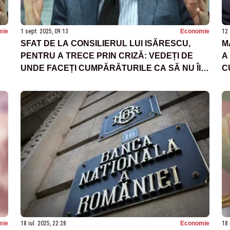
mie
1 sept. 2025, 09:13
Economie
12 
SFAT DE LA CONSILIERUL LUI ISĂRESCU,
M
PENTRU A TRECE PRIN CRIZĂ: VEDEȚI DE
A
UNDE FACEȚI CUMPĂRĂTURILE CA SĂ NU ÎI
C
ÎNCURAJAȚI PE CEI CARE VOR SĂ PROFITE
M
DE INFLAȚIE”
mie
18 iul. 2025, 22:28
Economie
18 