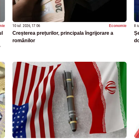
mie
10 iul. 2026, 17:06
Economie
8 i
ul
Creșterea prețurilor, principala îngrijorare a
Șe
românilor
do
”