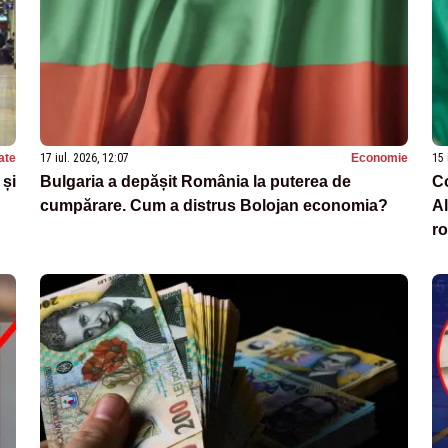
ate
17 iul. 2026, 12:07
Economie
15 
 și
Bulgaria a depășit România la puterea de
Co
cumpărare. Cum a distrus Bolojan economia?
Al
r