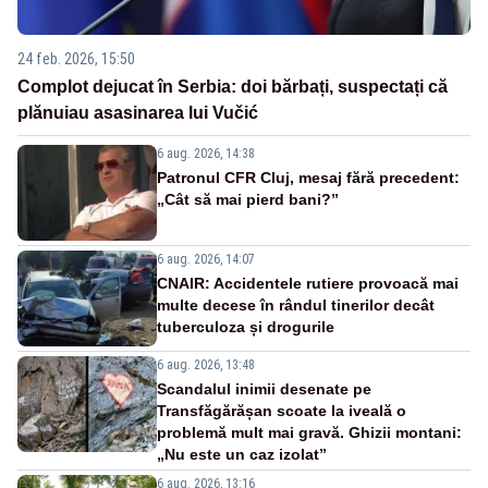
24 feb. 2026, 15:50
Complot dejucat în Serbia: doi bărbați, suspectați că
plănuiau asasinarea lui Vučić
6 aug. 2026, 14:38
Patronul CFR Cluj, mesaj fără precedent:
„Cât să mai pierd bani?”
6 aug. 2026, 14:07
CNAIR: Accidentele rutiere provoacă mai
multe decese în rândul tinerilor decât
tuberculoza și drogurile
6 aug. 2026, 13:48
Scandalul inimii desenate pe
Transfăgărășan scoate la iveală o
problemă mult mai gravă. Ghizii montani:
„Nu este un caz izolat”
6 aug. 2026, 13:16