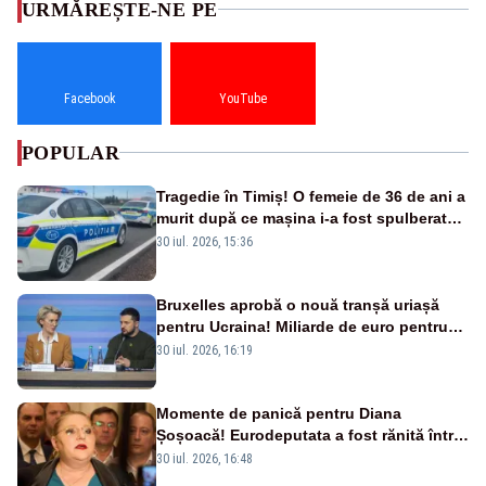
URMĂREȘTE-NE PE
Facebook
YouTube
POPULAR
Tragedie în Timiș! O femeie de 36 de ani a
murit după ce mașina i-a fost spulberată
de tren
30 iul. 2026, 15:36
Bruxelles aprobă o nouă tranșă uriașă
pentru Ucraina! Miliarde de euro pentru
armament și apărare
30 iul. 2026, 16:19
Momente de panică pentru Diana
Șoșoacă! Eurodeputata a fost rănită într-
un accident rutier
30 iul. 2026, 16:48