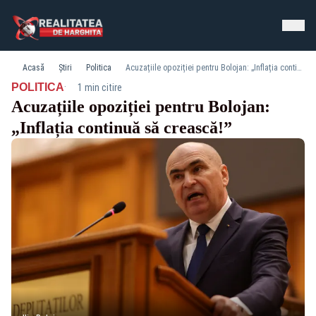
Acasă
Știri
Politica
Acuzațiile opoziției pentru Bolojan: „Inflația continuă să crească!”
·
POLITICA
1 min citire
Acuzațiile opoziției pentru Bolojan:
„Inflația continuă să crească!”