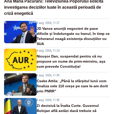
Ana Maria Păcuraru: Televiziunea Poporului solicită
investigarea deciziilor luate în această perioadă de
criză enegetică
6 aug. 2026, 11:27
JD Vance anunță negocieri de pace
dificile și îndelungate cu Iranul, în timp ce
Teheranul neagă existența discuțiilor cu
SUA
6 aug. 2026, 11:24
Nicușor Dan, suspendat pentru că nu
propune un nume de prim-ministru, așa
cum prevede Constituția!
6 aug. 2026, 11:09
Cseke Attila: „Până la sfârșitul lunii vom
finaliza cele 110 creșe pe care le-am dorit
prin PNRR”
6 aug. 2026, 11:05
Zi decisivă la Înalta Curte. Guvernul
Bolojan află astăzi dacă trebuie să