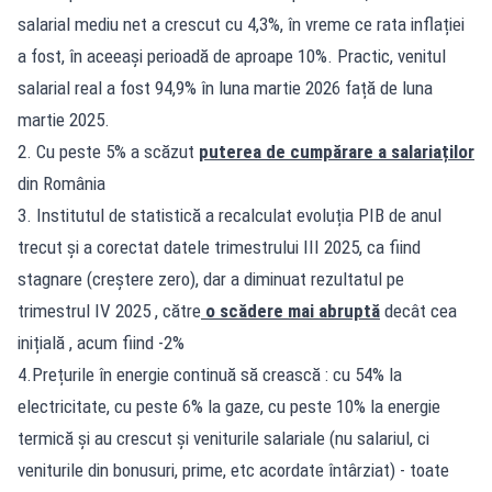
salarial mediu net a crescut cu 4,3%, în vreme ce rata inflației
a fost, în aceeași perioadă de aproape 10%. Practic, venitul
salarial real a fost 94,9% în luna martie 2026 față de luna
martie 2025.
2. Cu peste 5% a scăzut
puterea de cumpărare a salariaților
din România
3. Institutul de statistică a recalculat evoluția PIB de anul
trecut și a corectat datele trimestrului III 2025, ca fiind
stagnare (creștere zero), dar a diminuat rezultatul pe
trimestrul IV 2025 , către
o scădere mai abruptă
decât cea
inițială , acum fiind -2%
4.Prețurile în energie continuă să crească : cu 54% la
electricitate, cu peste 6% la gaze, cu peste 10% la energie
termică și au crescut și veniturile salariale (nu salariul, ci
veniturile din bonusuri, prime, etc acordate întârziat) - toate