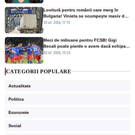
Lovitură pentru românii care merg în
Bulgaria! Vinieta se scumpește masiv de
la 1 august
30 iul. 2026, 17:15
Meci de milioane pentru FCSB! Gigi
Becali poate pierde o avere dacă echipa
este eliminată de FK Auda
30 iul. 2026, 15:24
CATEGORII POPULARE
Actualitate
Politica
Economie
Social