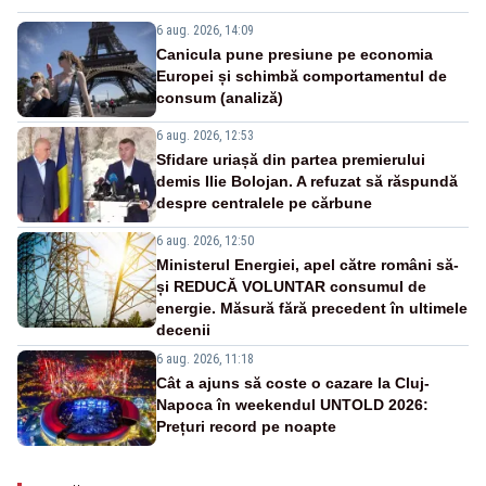
6 aug. 2026, 14:09
Canicula pune presiune pe economia
Europei și schimbă comportamentul de
consum (analiză)
6 aug. 2026, 12:53
Sfidare uriașă din partea premierului
demis Ilie Bolojan. A refuzat să răspundă
despre centralele pe cărbune
6 aug. 2026, 12:50
Ministerul Energiei, apel către români să-
și REDUCĂ VOLUNTAR consumul de
energie. Măsură fără precedent în ultimele
decenii
6 aug. 2026, 11:18
Cât a ajuns să coste o cazare la Cluj-
Napoca în weekendul UNTOLD 2026:
Prețuri record pe noapte