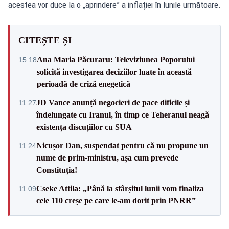
acestea vor duce la o „aprindere” a inflației în lunile următoare.
CITEȘTE ȘI
Ana Maria Păcuraru: Televiziunea Poporului
15:18
solicită investigarea deciziilor luate în această
perioadă de criză enegetică
JD Vance anunță negocieri de pace dificile și
11:27
îndelungate cu Iranul, în timp ce Teheranul neagă
existența discuțiilor cu SUA
Nicușor Dan, suspendat pentru că nu propune un
11:24
nume de prim-ministru, așa cum prevede
Constituția!
Cseke Attila: „Până la sfârșitul lunii vom finaliza
11:09
cele 110 creșe pe care le-am dorit prin PNRR”