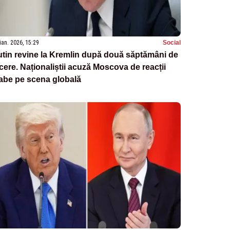
ian. 2026, 15:29
Social
tin revine la Kremlin după două săptămâni de
cere. Naționaliștii acuză Moscova de reacții
abe pe scena globală