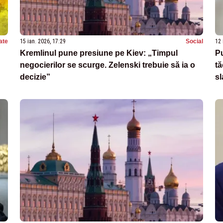
ate
15 ian. 2026, 17:29
Social
12 
Kremlinul pune presiune pe Kiev: „Timpul
Pu
negocierilor se scurge. Zelenski trebuie să ia o
tă
decizie”
sl