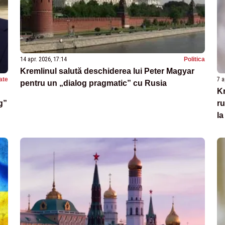
14 apr. 2026, 17:14
Politica
Kremlinul salută deschiderea lui Peter Magyar
ate
7 a
pentru un „dialog pragmatic” cu Rusia
Kr
g”
ru
l