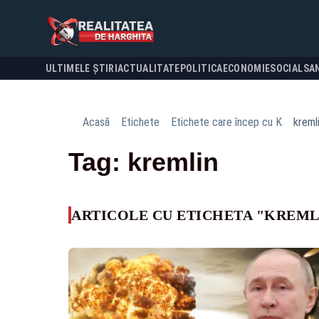
ULTIMELE ȘTIRI
ACTUALITATE
POLITICA
ECONOMIE
SOCIAL
SA
Acasă
Etichete
Etichete care încep cu K
kreml
Tag: kremlin
ARTICOLE CU ETICHETA "KREML