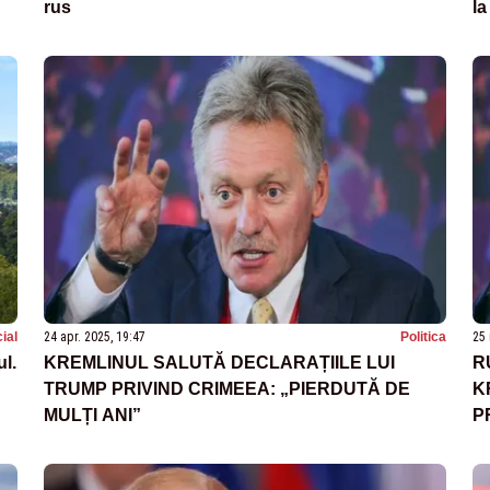
rus
la
ial
24 apr. 2025, 19:47
Politica
25 
l.
KREMLINUL SALUTĂ DECLARAȚIILE LUI
R
TRUMP PRIVIND CRIMEEA: „PIERDUTĂ DE
K
MULȚI ANI”
P