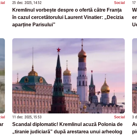
ial
25 dec. 2025, 14:52
Social
17 
Kremlinul vorbește despre o ofertă către Franța
Wa
în cazul cercetătorului Laurent Vinatier: „Decizia
en
aparține Parisului”
U
ial
11 dec. 2025, 15:53
Social
3 d
ar
Scandal diplomatic! Kremlinul acuză Polonia de
Av
„tiranie judiciară” după arestarea unui arheolog
pi