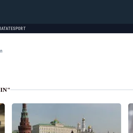
NATATE
SPORT
in
IN"