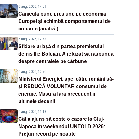
6 aug. 2026, 14:09
Canicula pune presiune pe economia
Europei și schimbă comportamentul de
consum (analiză)
6 aug. 2026, 12:53
Sfidare uriașă din partea premierului
demis Ilie Bolojan. A refuzat să răspundă
despre centralele pe cărbune
6 aug. 2026, 12:50
Ministerul Energiei, apel către români să-
și REDUCĂ VOLUNTAR consumul de
energie. Măsură fără precedent în
ultimele decenii
6 aug. 2026, 11:18
Cât a ajuns să coste o cazare la Cluj-
Napoca în weekendul UNTOLD 2026:
Prețuri record pe noapte