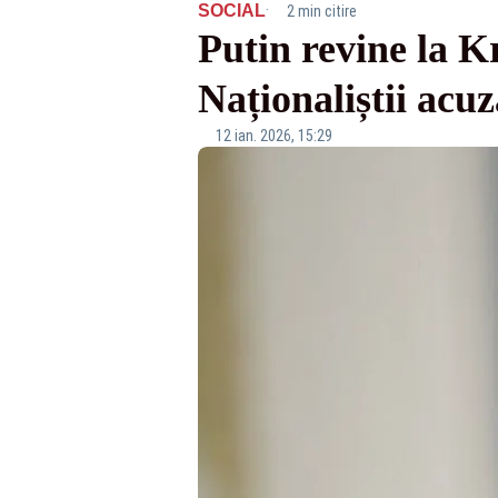
·
SOCIAL
2 min citire
Putin revine la 
Naționaliștii acu
12 ian. 2026, 15:29