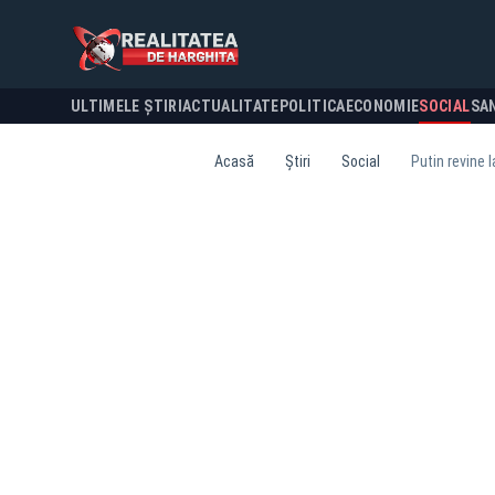
ULTIMELE ȘTIRI
ACTUALITATE
POLITICA
ECONOMIE
SOCIAL
SA
Acasă
Știri
Social
Putin revine 