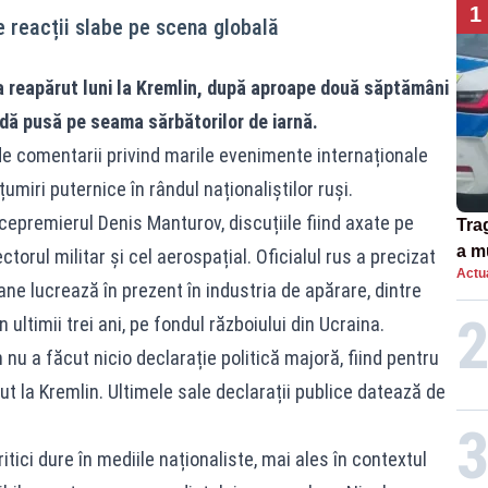
1
 reacții slabe pe scena globală
 a reapărut luni la Kremlin, după aproape două săptămâni
adă pusă pe seama sărbătorilor de iarnă.
de comentarii privind marile evenimente internaționale
miri puternice în rândul naționaliștilor ruși.
vicepremierul Denis Manturov, discuțiile fiind axate pe
Tra
a m
ectorul militar și cel aerospațial. Oficialul rus a precizat
Actua
spu
ne lucrează în prezent în industria de apărare, dintre
ultimii trei ani, pe fondul războiului din Ucraina.
n nu a făcut nicio declarație politică majoră, fiind pentru
t la Kremlin. Ultimele sale declarații publice datează de
ritici dure în mediile naționaliste, mai ales în contextul