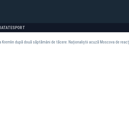
NATATE
SPORT
la Kremlin după două săptămâni de tăcere. Naționaliștii acuză Moscova de reacț