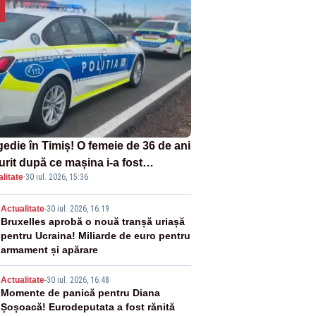
gedie în Timiș! O femeie de 36 de ani
urit după ce mașina i-a fost
litate
·
30 iul. 2026, 15:36
lberată de tren
2
Actualitate
-
30 iul. 2026, 16:19
Bruxelles aprobă o nouă tranșă uriașă
pentru Ucraina! Miliarde de euro pentru
armament și apărare
3
Actualitate
-
30 iul. 2026, 16:48
Momente de panică pentru Diana
Șoșoacă! Eurodeputata a fost rănită