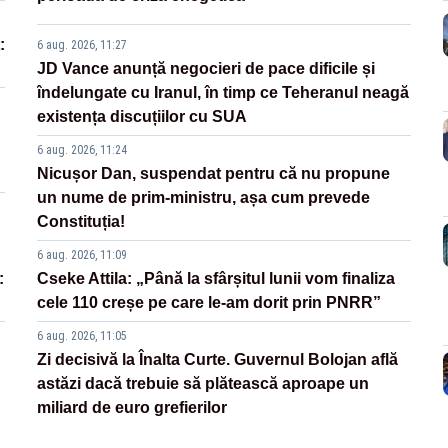
:
6 aug. 2026, 11:27
JD Vance anunță negocieri de pace dificile și
îndelungate cu Iranul, în timp ce Teheranul neagă
existența discuțiilor cu SUA
6 aug. 2026, 11:24
Nicușor Dan, suspendat pentru că nu propune
un nume de prim-ministru, așa cum prevede
Constituția!
6 aug. 2026, 11:09
:
Cseke Attila: „Până la sfârșitul lunii vom finaliza
cele 110 creșe pe care le-am dorit prin PNRR”
6 aug. 2026, 11:05
Zi decisivă la Înalta Curte. Guvernul Bolojan află
astăzi dacă trebuie să plătească aproape un
miliard de euro grefierilor