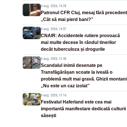
6 aug. 2026, 14:38
Patronul CFR Cluj, mesaj fără precedent
„Cât să mai pierd bani?”
6 aug. 2026, 14:07
CNAIR: Accidentele rutiere provoacă
mai multe decese în rândul tinerilor
decât tuberculoza și drogurile
6 aug. 2026, 13:48
Scandalul inimii desenate pe
Transfăgărășan scoate la iveală o
problemă mult mai gravă. Ghizii montani
„Nu este un caz izolat”
6 aug. 2026, 13:16
Festivalul Haferland este cea mai
importantă manifestare dedicată culturii
săsești