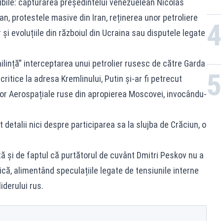
bile: capturarea președintelui venezuelean Nicolas
 protestele masive din Iran, reținerea unor petroliere
și evoluțiile din războiul din Ucraina sau disputele legate
milință” interceptarea unui petrolier rusesc de către Garda
ritice la adresa Kremlinului, Putin și-ar fi petrecut
elor Aerospațiale ruse din apropierea Moscovei, invocându-
it detalii nici despre participarea sa la slujba de Crăciun, o
ă și de faptul că purtătorul de cuvânt Dmitri Peskov nu a
ică, alimentând speculațiile legate de tensiunile interne
liderului rus.