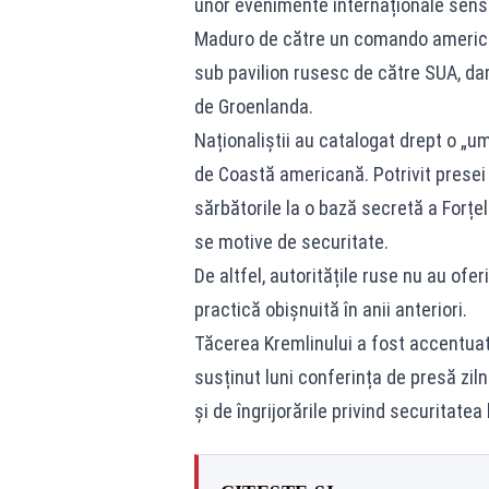
unor evenimente internaționale sensi
Maduro de către un comando american,
sub pavilion rusesc de către SUA, dar 
de Groenlanda.
Naționaliștii au catalogat drept o „u
de Coastă americană. Potrivit presei c
sărbătorile la o bază secretă a Forț
se motive de securitate.
De altfel, autoritățile ruse nu au ofer
practică obișnuită în anii anteriori.
Tăcerea Kremlinului a fost accentuat
susținut luni conferința de presă ziln
și de îngrijorările privind securitatea 