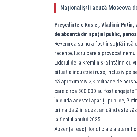
Naționaliștii acuză Moscova de
Președintele Rusiei, Vladimir Putin,
de absență din spațiul public, perio
Revenirea sa nu a fost însoțită însă 
recente, lucru care a provocat nemulțu
Liderul de la Kremlin s-a întâlnit cu 
situația industriei ruse, inclusiv pe s
că aproximativ 3,8 milioane de persoa
care circa 800.000 au fost angajate în 
În ciuda acestei apariții publice, Puti
prima dată în acest an când este văzu
la finalul anului 2025.
Absența reacțiilor oficiale a stârnit c