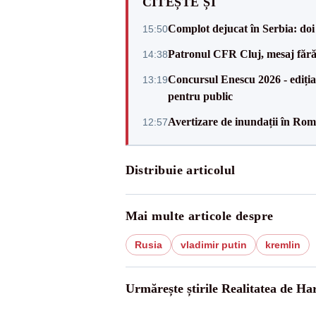
CITEȘTE ȘI
Complot dejucat în Serbia: doi 
15:50
Patronul CFR Cluj, mesaj fără
14:38
Concursul Enescu 2026 - ediția
13:19
pentru public
Avertizare de inundații în Româ
12:57
Distribuie articolul
Mai multe articole despre
Rusia
vladimir putin
kremlin
Urmărește știrile Realitatea de Ha