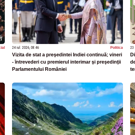
ial
24 iul. 2026, 08:46
Politica
23 
Vizita de stat a preşedintei Indiei continuă; vineri
D
- întrevederi cu premierul interimar şi preşedinţii
de
Parlamentului României
te