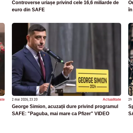
Controverse uriașe privind cele 16,6 miliarde de
Or
euro din SAFE
în
ate
2 mai 2026, 23:20
Actualitate
29 
George Simion, acuzații dure privind programul
Sp
SAFE: "Paguba, mai mare ca Pfizer" VIDEO
S