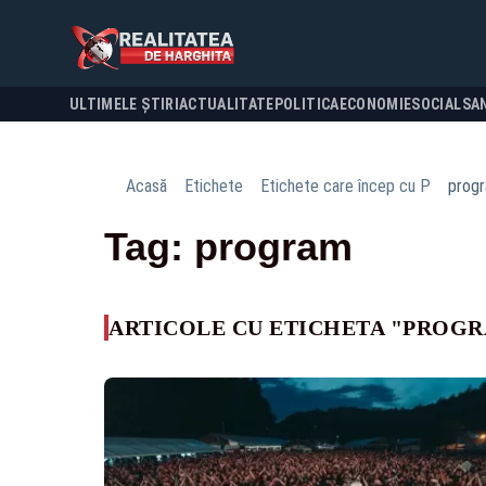
ULTIMELE ȘTIRI
ACTUALITATE
POLITICA
ECONOMIE
SOCIAL
SA
Acasă
Etichete
Etichete care încep cu P
prog
Tag: program
ARTICOLE CU ETICHETA "PROG