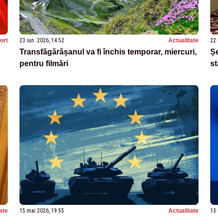
ort
23 iun. 2026, 14:52
Actualitate
22 
Transfăgărășanul va fi închis temporar, miercuri,
Șe
pentru filmări
st
ate
15 mai 2026, 19:55
Actualitate
13 