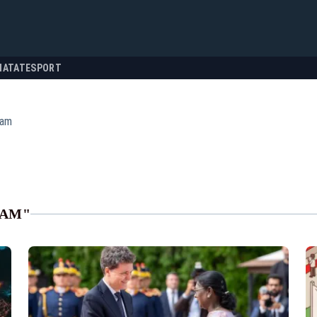
NATATE
SPORT
ram
RAM"