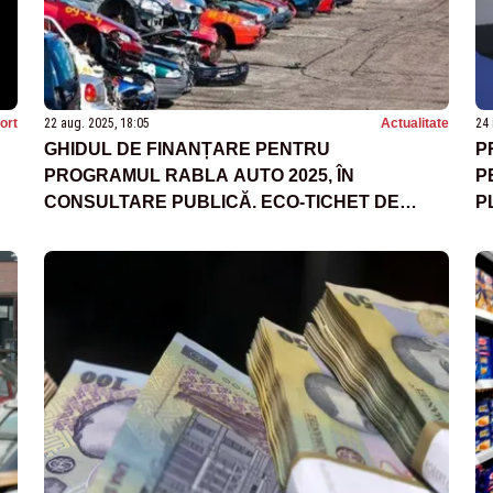
ort
22 aug. 2025, 18:05
Actualitate
24 
GHIDUL DE FINANȚARE PENTRU
P
PROGRAMUL RABLA AUTO 2025, ÎN
P
CONSULTARE PUBLICĂ. ECO-TICHET DE
P
18.500 DE LEI PENTRU ELECTRICE
S