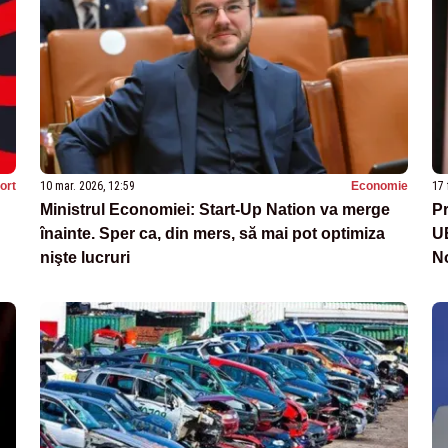
ort
10 mar. 2026, 12:59
Economie
17 
Ministrul Economiei: Start-Up Nation va merge
Pr
înainte. Sper ca, din mers, să mai pot optimiza
UE
nişte lucruri
N