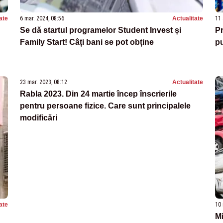
ate
6 mar. 2024, 08:56
Actualitate
11 
Se dă startul programelor Student Invest și
P
Family Start! Câți bani se pot obține
p
23 mar. 2023, 08:12
Actualitate
Rabla 2023. Din 24 martie încep înscrierile
pentru persoane fizice. Care sunt principalele
modificări
ate
10 
Mi