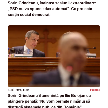
Sorin Grindeanu, înaintea sesiunii extraordinare:
„PSD nu va spune «da» automat”. Ce proiecte
susțin social-democrații
24 iul. 2026, 14:07
Politica
Sorin Grindeanu îl amenință pe Ilie Bolojan cu
plângere penală:”Nu vom permite nimănui să
distrugă sistemele publice din România”