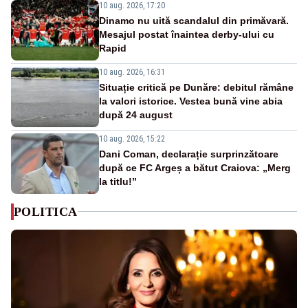
10 aug. 2026, 17:20
Dinamo nu uită scandalul din primăvară.
Mesajul postat înaintea derby-ului cu
Rapid
10 aug. 2026, 16:31
Situație critică pe Dunăre: debitul rămâne
la valori istorice. Vestea bună vine abia
după 24 august
10 aug. 2026, 15:22
Dani Coman, declarație surprinzătoare
după ce FC Argeș a bătut Craiova: „Merg
la titlu!”
POLITICA