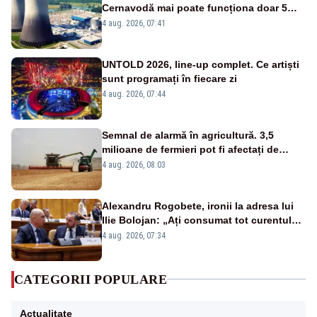
Cernavodă mai poate funcționa doar 5
zile
4 aug. 2026, 07:41
UNTOLD 2026, line-up complet. Ce artiști
sunt programați în fiecare zi
4 aug. 2026, 07:44
Semnal de alarmă în agricultură. 3,5
milioane de fermieri pot fi afectați de
strategia pentru conservarea
4 aug. 2026, 08:03
biodiversității
Alexandru Rogobete, ironii la adresa lui
Ilie Bolojan: „Ați consumat tot curentul
urmărind șobolani imaginari”
4 aug. 2026, 07:34
CATEGORII POPULARE
Actualitate