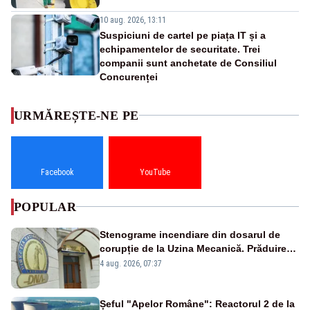
10 aug. 2026, 13:11
Suspiciuni de cartel pe piața IT și a
echipamentelor de securitate. Trei
companii sunt anchetate de Consiliul
Concurenței
URMĂREȘTE-NE PE
Facebook
YouTube
POPULAR
Stenograme incendiare din dosarul de
corupție de la Uzina Mecanică. Prăduirea
banilor din programul SAFE, interceptată
4 aug. 2026, 07:37
de DNA
Șeful "Apelor Române": Reactorul 2 de la