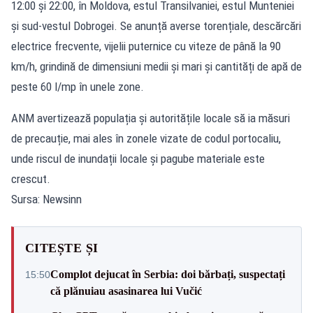
12:00 și 22:00, în Moldova, estul Transilvaniei, estul Munteniei
și sud-vestul Dobrogei. Se anunță averse torențiale, descărcări
electrice frecvente, vijelii puternice cu viteze de până la 90
km/h, grindină de dimensiuni medii și mari și cantități de apă de
peste 60 l/mp în unele zone.
ANM avertizează populația și autoritățile locale să ia măsuri
de precauție, mai ales în zonele vizate de codul portocaliu,
unde riscul de inundații locale și pagube materiale este
crescut.
Sursa: Newsinn
CITEȘTE ȘI
Complot dejucat în Serbia: doi bărbați, suspectați
15:50
că plănuiau asasinarea lui Vučić