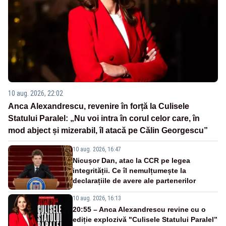
10 aug. 2026, 22:02
Anca Alexandrescu, revenire în forță la Culisele
Statului Paralel: „Nu voi intra în corul celor care, în
mod abject și mizerabil, îl atacă pe Călin Georgescu”
10 aug. 2026, 16:47
Nicușor Dan, atac la CCR pe legea
integrității. Ce îl nemulțumește la
declarațiile de avere ale partenerilor
10 aug. 2026, 16:13
20:55 – Anca Alexandrescu revine cu o
ediție explozivă "Culisele Statului Paralel”