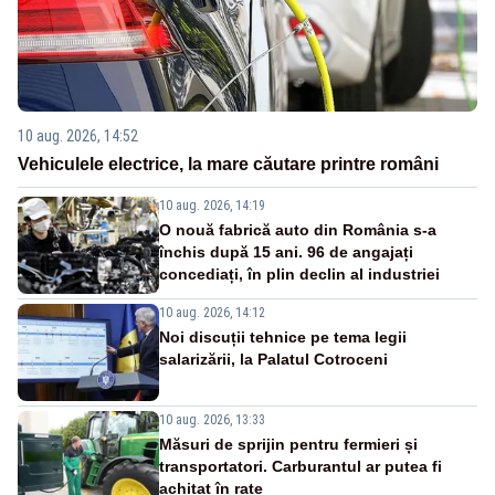
10 aug. 2026, 14:52
Vehiculele electrice, la mare căutare printre români
10 aug. 2026, 14:19
O nouă fabrică auto din România s-a
închis după 15 ani. 96 de angajați
concediați, în plin declin al industriei
10 aug. 2026, 14:12
Noi discuții tehnice pe tema legii
salarizării, la Palatul Cotroceni
10 aug. 2026, 13:33
Măsuri de sprijin pentru fermieri și
transportatori. Carburantul ar putea fi
achitat în rate