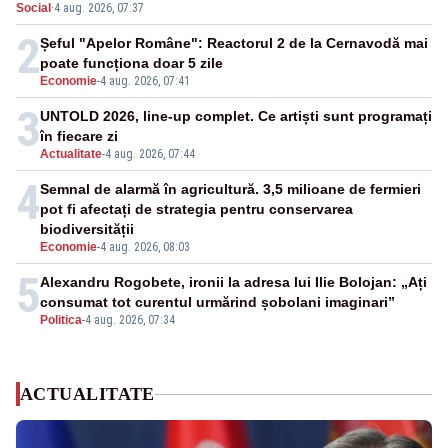
Social
·
4 aug. 2026, 07:37
SAFE, interceptată de DNA
2
Șeful "Apelor Române": Reactorul 2 de la Cernavodă mai
poate funcționa doar 5 zile
Economie
-
4 aug. 2026, 07:41
3
UNTOLD 2026, line-up complet. Ce artiști sunt programați
în fiecare zi
Actualitate
-
4 aug. 2026, 07:44
4
Semnal de alarmă în agricultură. 3,5 milioane de fermieri
pot fi afectați de strategia pentru conservarea
biodiversității
Economie
-
4 aug. 2026, 08:03
5
Alexandru Rogobete, ironii la adresa lui Ilie Bolojan: „Ați
consumat tot curentul urmărind șobolani imaginari”
Politica
-
4 aug. 2026, 07:34
ACTUALITATE