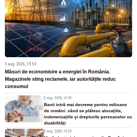
5 aug. 2026, 19:54
Măsuri de economisire a energiei în România.
Magazinele sting reclamele, iar autoritățile reduc
consumul
5 aug. 2026, 15:03
Banii intră mai devreme pentru milioane
de români: când se plătesc alocațiile,
indemnizațiile și drepturile persoanelor cu
dizabilități
5 aug. 2026, 10:29