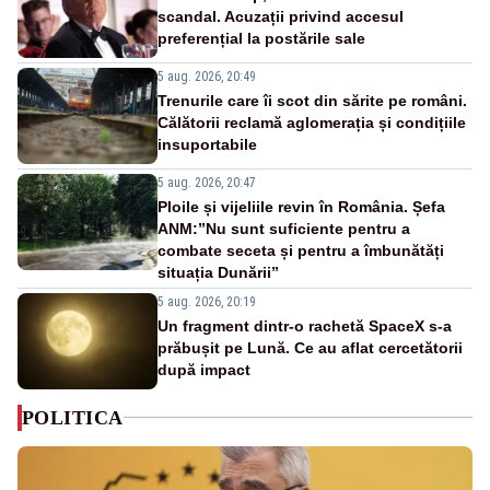
scandal. Acuzații privind accesul
preferențial la postările sale
5 aug. 2026, 20:49
Trenurile care îi scot din sărite pe români.
Călătorii reclamă aglomerația și condițiile
insuportabile
5 aug. 2026, 20:47
Ploile și vijeliile revin în România. Șefa
ANM:”Nu sunt suficiente pentru a
combate seceta și pentru a îmbunătăți
situația Dunării”
5 aug. 2026, 20:19
Un fragment dintr-o rachetă SpaceX s-a
prăbușit pe Lună. Ce au aflat cercetătorii
după impact
POLITICA