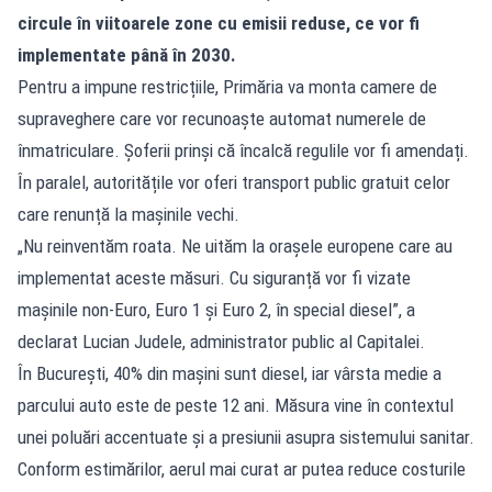
circule în viitoarele zone cu emisii reduse, ce vor fi
implementate până în 2030.
Pentru a impune restricțiile, Primăria va monta camere de
supraveghere care vor recunoaște automat numerele de
înmatriculare. Șoferii prinși că încalcă regulile vor fi amendați.
În paralel, autoritățile vor oferi transport public gratuit celor
care renunță la mașinile vechi.
„Nu reinventăm roata. Ne uităm la orașele europene care au
implementat aceste măsuri. Cu siguranță vor fi vizate
mașinile non-Euro, Euro 1 și Euro 2, în special diesel”, a
declarat Lucian Judele, administrator public al Capitalei.
În București, 40% din mașini sunt diesel, iar vârsta medie a
parcului auto este de peste 12 ani. Măsura vine în contextul
unei poluări accentuate și a presiunii asupra sistemului sanitar.
Conform estimărilor, aerul mai curat ar putea reduce costurile