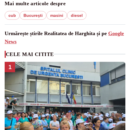
Mai multe articole despre
cub
București
masini
diesel
Urmărește știrile Realitatea de Harghita și pe
Google
News
CELE MAI CITITE
1