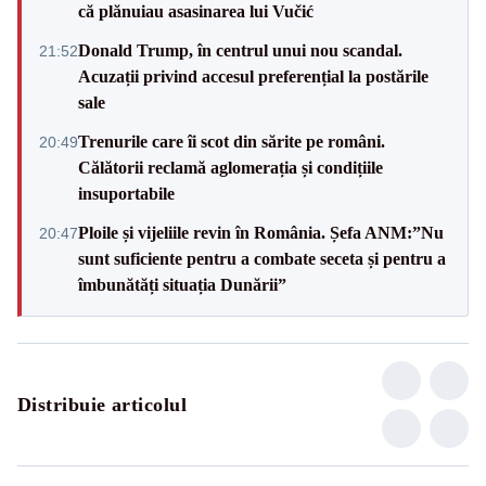
că plănuiau asasinarea lui Vučić
Donald Trump, în centrul unui nou scandal.
21:52
Acuzații privind accesul preferențial la postările
sale
Trenurile care îi scot din sărite pe români.
20:49
Călătorii reclamă aglomerația și condițiile
insuportabile
Ploile și vijeliile revin în România. Șefa ANM:”Nu
20:47
sunt suficiente pentru a combate seceta și pentru a
îmbunătăți situația Dunării”
Distribuie articolul