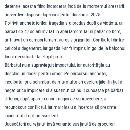
detenție, acesta fiind încarcerat încă de la momentul arestării
preventive dispuse după incidentul din aprilie 2025.
Potrivit anchetatorilor, tragedia s-a produs după ce victima, un
bărbat de 49 de ani invitat în apartament la un pahar de bere,
ar fi avut un comportament agresiv și jignitor. Conflictul dintre
cei doi a degenerat, iar gazda l-ar fi împins în gol de la balconul
locuinței situate la etajul patru.
Bărbatul nu a supraviețuit impactului, iar autoritățile au
deschis un dosar pentru omor. Pe parcursul anchetei,
inculpatul și-a schimbat de mai multe ori declarațiile. Inițial a
negat orice implicare și a susținut că nu îl cunoaște pe bărbat.
Ulterior, după apariția unor imagini de supraveghere, a
recunoscut conflictul, iar mai târziu a încercat să prezinte
incidentul drept un accident.
Judecătorii au reținut însă varianta susținută de procurori,