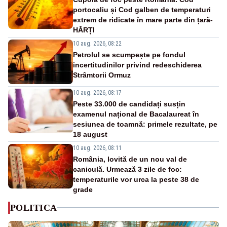
portocaliu și Cod galben de temperaturi
extrem de ridicate în mare parte din țară-
HĂRȚI
10 aug. 2026, 08:22
Petrolul se scumpește pe fondul
incertitudinilor privind redeschiderea
Strâmtorii Ormuz
10 aug. 2026, 08:17
Peste 33.000 de candidați susțin
examenul național de Bacalaureat în
sesiunea de toamnă: primele rezultate, pe
18 august
10 aug. 2026, 08:11
România, lovită de un nou val de
caniculă. Urmează 3 zile de foc:
temperaturile vor urca la peste 38 de
grade
POLITICA