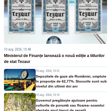
10 aug. 2026, 10:48
Ministerul de Finanțe lansează o nouă ediție a titlurilor
de stat Tezaur
10 aug. 2026, 10:32
Depozitele de gaze ale României, umplute
în proporţie de 62,77%. Stocurile sunt sub
nivelul din ultimii doi ani
10 aug. 2026, 10:18
Guvernul pregătește ajutoare pentru
culturile de porumb sau floarea–soarelui
afectate anul trecut de secetă