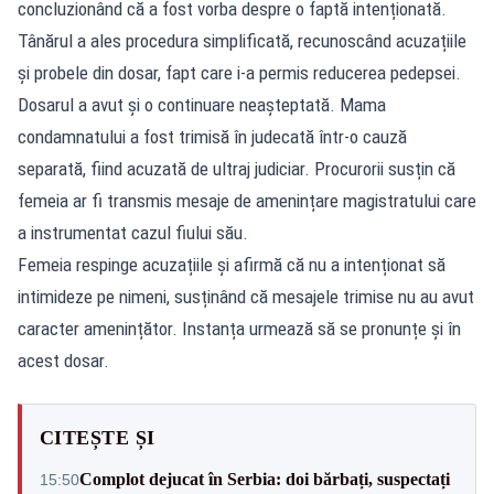
concluzionând că a fost vorba despre o faptă intenționată.
Tânărul a ales procedura simplificată, recunoscând acuzațiile
și probele din dosar, fapt care i-a permis reducerea pedepsei.
Dosarul a avut și o continuare neașteptată. Mama
condamnatului a fost trimisă în judecată într-o cauză
separată, fiind acuzată de ultraj judiciar. Procurorii susțin că
femeia ar fi transmis mesaje de amenințare magistratului care
a instrumentat cazul fiului său.
Femeia respinge acuzațiile și afirmă că nu a intenționat să
intimideze pe nimeni, susținând că mesajele trimise nu au avut
caracter amenințător. Instanța urmează să se pronunțe și în
acest dosar.
CITEȘTE ȘI
Complot dejucat în Serbia: doi bărbați, suspectați
15:50