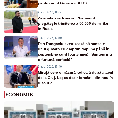
pentru noul Guvern - SURSE
9 aug. 2026, 18:04
Zelenski avertizează: Phenianul
pregătește trimiterea a 50.000 de militari
în Rusia
9 aug. 2026, 17:50
Dan Dungaciu avertizează că șansele
unui guvern cu drepturi depline până în
septembrie sunt foarte mici: „Suntem într-
o furtună perfectă”
9 aug. 2026, 15:40
Miruță cere o măsură radicală după atacul
de la Cluj. Legea dezinformării, din nou în
discuție
ECONOMIE