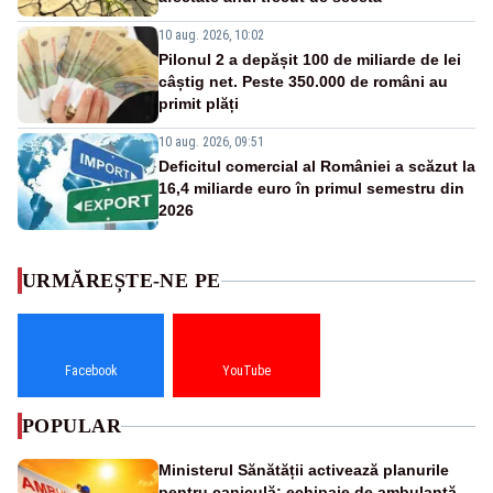
10 aug. 2026, 10:02
Pilonul 2 a depășit 100 de miliarde de lei
câștig net. Peste 350.000 de români au
primit plăți
10 aug. 2026, 09:51
Deficitul comercial al României a scăzut la
16,4 miliarde euro în primul semestru din
2026
URMĂREȘTE-NE PE
Facebook
YouTube
POPULAR
Ministerul Sănătății activează planurile
pentru caniculă: echipaje de ambulanță