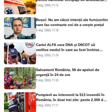
suplimentate, stocuri de medicamente
3 aug. 2026, 11:13
verificate și puncte de apă în spațiile
publice
Bușoi: Nu am văzut intenții ale furnizorilor
care fac contracte noi de a crește prețul
3 aug. 2026, 11:18
Cartel ALFA cere DNA și DIICOT să
verifice modul în care au fost închise
centralele pe cărbune
3 aug. 2026, 11:29
Salvamont România, 56 de apeluri de
urgență în 24 de ore
3 aug. 2026, 11:33
Pompierii au intervenit la 513 incendii în
România, în doar trei zile: peste 2.300 de
hectare de teren au fost afectate
3 aug. 2026, 11:11