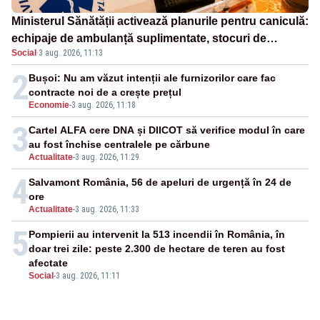
Ministerul Sănătății activează planurile pentru caniculă:
echipaje de ambulanță suplimentate, stocuri de
Social
·
3 aug. 2026, 11:13
medicamente verificate și puncte de apă în spațiile
publice
2
Bușoi: Nu am văzut intenții ale furnizorilor care fac
contracte noi de a crește prețul
Economie
-
3 aug. 2026, 11:18
3
Cartel ALFA cere DNA și DIICOT să verifice modul în care
au fost închise centralele pe cărbune
Actualitate
-
3 aug. 2026, 11:29
4
Salvamont România, 56 de apeluri de urgență în 24 de
ore
Actualitate
-
3 aug. 2026, 11:33
5
Pompierii au intervenit la 513 incendii în România, în
doar trei zile: peste 2.300 de hectare de teren au fost
afectate
Social
-
3 aug. 2026, 11:11