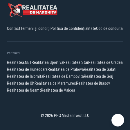
Contact
Termeni și condiții
Politică de confidențialitate
Cod de conduită
Parteneri:
Realitatea.NET
Realitatea Sportiva
Realitatea Star
Realitatea de Oradea
Realitatea de Hunedoara
Realitatea de Prahova
Realitatea de Galati
Realitatea de Ialomita
Realitatea de Dambovita
Realitatea de Gorj
Realitatea de Olt
Realitatea de Maramures
Realitatea de Brasov
Realitatea de Neamt
Realitatea de Valcea
© 2026 PHG Media Invest LLC
Facebook
YouTube