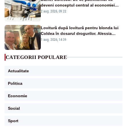
deveni conceptul central al economiei
viitoare?
2 aug. 2026, 09:22
Lovitură după lovitură pentru blonda lui
Coldea în dosarul drogurilor. Alessia
Păcuraru explică decizia magistraților
1 aug. 2026, 14:39
CATEGORII POPULARE
Actualitate
Politica
Economie
Social
Sport