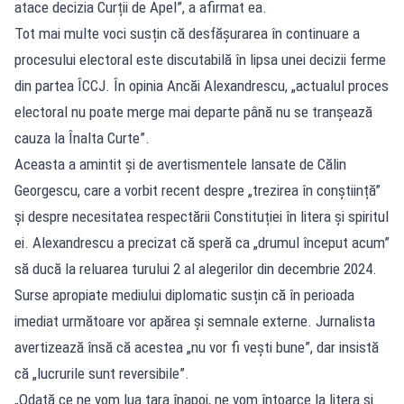
atace decizia Curții de Apel”, a afirmat ea.
Tot mai multe voci susțin că desfășurarea în continuare a
procesului electoral este discutabilă în lipsa unei decizii ferme
din partea ÎCCJ. În opinia Ancăi Alexandrescu, „actualul proces
electoral nu poate merge mai departe până nu se tranșează
cauza la Înalta Curte”.
Aceasta a amintit și de avertismentele lansate de Călin
Georgescu, care a vorbit recent despre „trezirea în conștiință”
și despre necesitatea respectării Constituției în litera și spiritul
ei. Alexandrescu a precizat că speră ca „drumul început acum”
să ducă la reluarea turului 2 al alegerilor din decembrie 2024.
Surse apropiate mediului diplomatic susțin că în perioada
imediat următoare vor apărea și semnale externe. Jurnalista
avertizează însă că acestea „nu vor fi vești bune”, dar insistă
că „lucrurile sunt reversibile”.
„Odată ce ne vom lua țara înapoi, ne vom întoarce la litera și