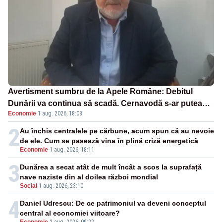
Avertisment sumbru de la Apele Române: Debitul
Dunării va continua să scadă. Cernavodă s-ar putea
Economie
·
1 aug. 2026, 18:08
închide în 4 zile
2
Au închis centralele pe cărbune, acum spun că au nevoie
de ele. Cum se pasează vina în plină criză energetică
Economie
-
1 aug. 2026, 18:11
3
Dunărea a secat atât de mult încât a scos la suprafață
nave naziste din al doilea război mondial
Social
-
1 aug. 2026, 23:10
4
Daniel Udrescu: De ce patrimoniul va deveni conceptul
central al economiei viitoare?