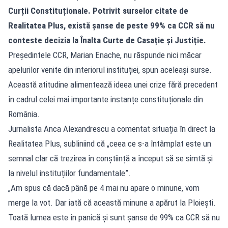
Curții Constituționale. Potrivit surselor citate de
Realitatea Plus, există șanse de peste 99% ca CCR să nu
conteste decizia la Înalta Curte de Casație și Justiție.
Președintele CCR, Marian Enache, nu răspunde nici măcar
apelurilor venite din interiorul instituției, spun aceleași surse.
Această atitudine alimentează ideea unei crize fără precedent
în cadrul celei mai importante instanțe constituționale din
România.
Jurnalista Anca Alexandrescu a comentat situația în direct la
Realitatea Plus, subliniind că „ceea ce s-a întâmplat este un
semnal clar că trezirea în conștiință a început să se simtă și
la nivelul instituțiilor fundamentale”.
„Am spus că dacă până pe 4 mai nu apare o minune, vom
merge la vot. Dar iată că această minune a apărut la Ploiești.
Toată lumea este în panică și sunt șanse de 99% ca CCR să nu