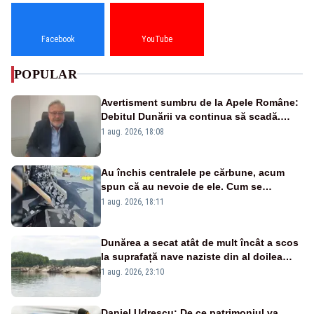
Facebook
YouTube
POPULAR
Avertisment sumbru de la Apele Române:
Debitul Dunării va continua să scadă.
Cernavodă s-ar putea închide în 4 zile
1 aug. 2026, 18:08
Au închis centralele pe cărbune, acum
spun că au nevoie de ele. Cum se
pasează vina în plină criză energetică
1 aug. 2026, 18:11
Dunărea a secat atât de mult încât a scos
la suprafață nave naziste din al doilea
război mondial
1 aug. 2026, 23:10
Daniel Udrescu: De ce patrimoniul va