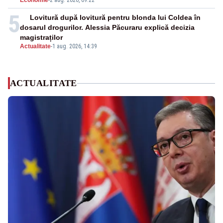
Economie
-
2 aug. 2026, 09:22
5
Lovitură după lovitură pentru blonda lui Coldea în
dosarul drogurilor. Alessia Păcuraru explică decizia
magistraților
Actualitate
-
1 aug. 2026, 14:39
ACTUALITATE