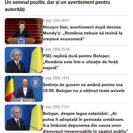
Un semnal pozitiv, dar și un avertisment pentru
autorități
8 aug. 2026, 08:51
Nicușor Dan, avertisment după decizia
Moody’s: „România trebuie să revină la
creștere economică”
7 aug. 2026, 15:26
PSD, replică dură pentru Bolojan:
„România este într-o situație de forță
majoră”
7 aug. 2026, 14:51
Ședința de guvern se amână pentru ora
15:00. Bolojan nu a obținut toate avizele
7 aug. 2026, 11:51
Bolojan, despre legea salarizării: „Ar
putea fi adoptată în perioada următoare.
S-a întârziat depunerea din cauza unor
discursuri iresponsabile în spaţiul public”