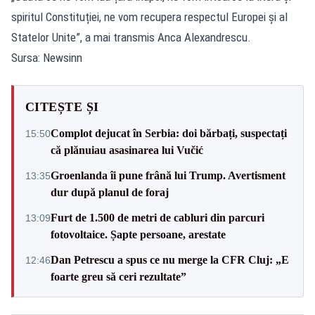
spiritul Constituției, ne vom recupera respectul Europei și al
Statelor Unite”, a mai transmis Anca Alexandrescu.
Sursa: Newsinn
CITEȘTE ȘI
Complot dejucat în Serbia: doi bărbați, suspectați
15:50
că plănuiau asasinarea lui Vučić
Groenlanda îi pune frână lui Trump. Avertisment
13:35
dur după planul de foraj
Furt de 1.500 de metri de cabluri din parcuri
13:09
fotovoltaice. Șapte persoane, arestate
Dan Petrescu a spus ce nu merge la CFR Cluj: „E
12:46
foarte greu să ceri rezultate”