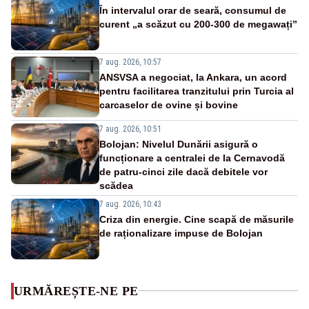
În intervalul orar de seară, consumul de
curent „a scăzut cu 200-300 de megawați”
7 aug. 2026, 10:57
ANSVSA a negociat, la Ankara, un acord
pentru facilitarea tranzitului prin Turcia al
carcaselor de ovine și bovine
7 aug. 2026, 10:51
Bolojan: Nivelul Dunării asigură o
funcționare a centralei de la Cernavodă
de patru-cinci zile dacă debitele vor
scădea
7 aug. 2026, 10:43
Criza din energie. Cine scapă de măsurile
de raționalizare impuse de Bolojan
URMĂREȘTE-NE PE