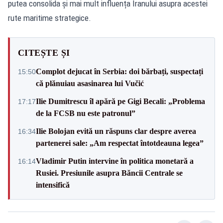
putea consolida și mai mult influența Iranului asupra acestei
rute maritime strategice.
CITEȘTE ȘI
Complot dejucat în Serbia: doi bărbați, suspectați
15:50
că plănuiau asasinarea lui Vučić
Ilie Dumitrescu îl apără pe Gigi Becali: „Problema
17:17
de la FCSB nu este patronul”
Ilie Bolojan evită un răspuns clar despre averea
16:34
partenerei sale: „Am respectat întotdeauna legea”
Vladimir Putin intervine în politica monetară a
16:14
Rusiei. Presiunile asupra Băncii Centrale se
intensifică