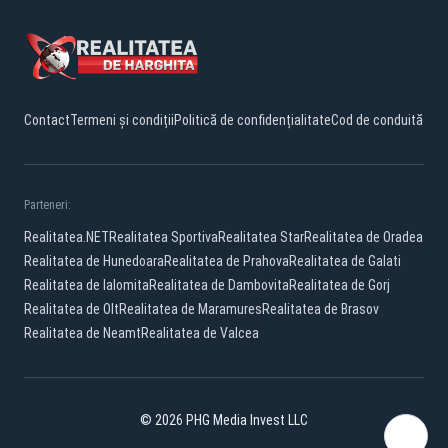
Contact
Termeni și condiții
Politică de confidențialitate
Cod de conduită
Parteneri:
Realitatea.NET
Realitatea Sportiva
Realitatea Star
Realitatea de Oradea
Realitatea de Hunedoara
Realitatea de Prahova
Realitatea de Galati
Realitatea de Ialomita
Realitatea de Dambovita
Realitatea de Gorj
Realitatea de Olt
Realitatea de Maramures
Realitatea de Brasov
Realitatea de Neamt
Realitatea de Valcea
© 2026 PHG Media Invest LLC
Facebook
YouTube