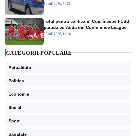
din cauza unei defecțiuni
30 iul. 2026, 20:33
Totul pentru calificare! Cum începe FCSB
partida cu Auda din Conference League
30 iul. 2026, 18:26
CATEGORII POPULARE
Actualitate
Politica
Economie
Social
Sport
Sanatate