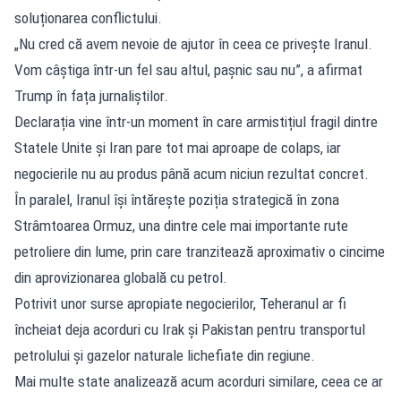
soluționarea conflictului.
„Nu cred că avem nevoie de ajutor în ceea ce privește Iranul.
Vom câștiga într-un fel sau altul, pașnic sau nu”, a afirmat
Trump în fața jurnaliștilor.
Declarația vine într-un moment în care armistițiul fragil dintre
Statele Unite și Iran pare tot mai aproape de colaps, iar
negocierile nu au produs până acum niciun rezultat concret.
În paralel, Iranul își întărește poziția strategică în zona
Strâmtoarea Ormuz, una dintre cele mai importante rute
petroliere din lume, prin care tranzitează aproximativ o cincime
din aprovizionarea globală cu petrol.
Potrivit unor surse apropiate negocierilor, Teheranul ar fi
încheiat deja acorduri cu Irak și Pakistan pentru transportul
petrolului și gazelor naturale lichefiate din regiune.
Mai multe state analizează acum acorduri similare, ceea ce ar