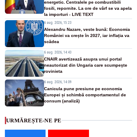
energetic. Centralele pe combustibili
fosili, repornite. La ore de vârf se va apela
la importuri - LIVE TEXT
6 aug. 2026, 15:23
Alexandru Nazare, veste bună: Economia
României va crește în 2027, iar inflația va
scădea
6 aug. 2026, 14:43
CNAIR avertizează asupra unui portal
neautorizat din Ungaria care scumpește
rovinieta
6 aug. 2026, 14:09
Canicula pune presiune pe economia
Europei și schimbă comportamentul de
consum (analiză)
URMĂREȘTE-NE PE