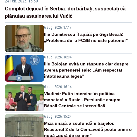
24 feb. 2026, 15:50
Complot dejucat în Serbia: doi bărbați, suspectați că
plănuiau asasinarea lui Vučić
6 aug. 2026, 17:17
Ilie Dumitrescu îl apără pe Gigi Becali:
„Problema de la FCSB nu este patronul”
6 aug. 2026, 16:34
Ilie Bolojan evită un răspuns clar despre
averea partenerei sale: „Am respectat
întotdeauna legea”
6 aug. 2026, 16:14
Vladimir Putin intervine în politica
monetară a Rusiei. Presiunile asupra
Băncii Centrale se intensifică
6 aug. 2026, 15:24
Miza uriașă a scufundării barjelor.
Reactorul 2 de la Cernavodă poate primi o
nouă „gură de oxigen”