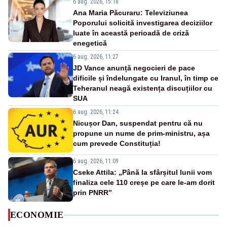
6 aug. 2026, 15:18
Ana Maria Păcuraru: Televiziunea
Poporului solicită investigarea deciziilor
luate în această perioadă de criză
enegetică
6 aug. 2026, 11:27
JD Vance anunță negocieri de pace
dificile și îndelungate cu Iranul, în timp ce
Teheranul neagă existența discuțiilor cu
SUA
6 aug. 2026, 11:24
Nicușor Dan, suspendat pentru că nu
propune un nume de prim-ministru, așa
cum prevede Constituția!
6 aug. 2026, 11:09
Cseke Attila: „Până la sfârșitul lunii vom
finaliza cele 110 creșe pe care le-am dorit
prin PNRR”
ECONOMIE