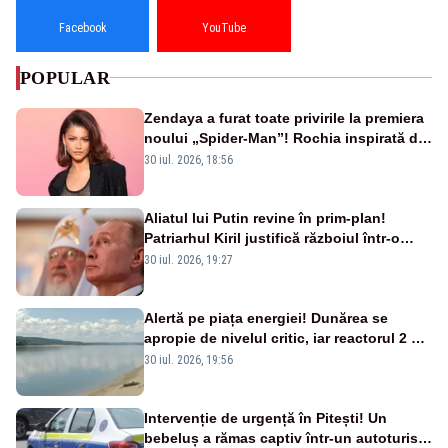
Facebook
YouTube
POPULAR
Zendaya a furat toate privirile la premiera
noului „Spider-Man”! Rochia inspirată de
pânza de păianjen a făcut senzație
30 iul. 2026, 18:56
Aliatul lui Putin revine în prim-plan!
Patriarhul Kiril justifică războiul într-o
nouă carte
30 iul. 2026, 19:27
Alertă pe piața energiei! Dunărea se
apropie de nivelul critic, iar reactorul 2 de
la Cernavodă ar putea fi oprit
30 iul. 2026, 19:56
Intervenție de urgență în Pitești! Un
bebeluș a rămas captiv într-un autoturism