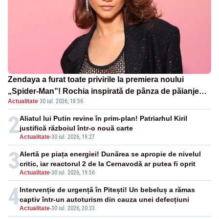
Zendaya a furat toate privirile la premiera noului
„Spider-Man”! Rochia inspirată de pânza de păianjen a
Actualitate
·
30 iul. 2026, 18:56
făcut senzație
2
Aliatul lui Putin revine în prim-plan! Patriarhul Kiril
justifică războiul într-o nouă carte
Actualitate
-
30 iul. 2026, 19:27
3
Alertă pe piața energiei! Dunărea se apropie de nivelul
critic, iar reactorul 2 de la Cernavodă ar putea fi oprit
Actualitate
-
30 iul. 2026, 19:56
4
Intervenție de urgență în Pitești! Un bebeluș a rămas
captiv într-un autoturism din cauza unei defecțiuni
Actualitate
-
30 iul. 2026, 20:33