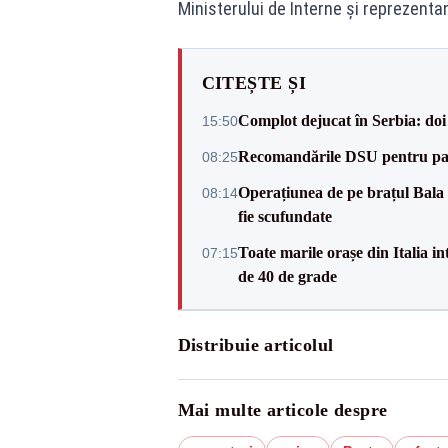
Ministerului de Interne și reprezenta
CITEȘTE ȘI
Complot dejucat în Serbia: doi 
15:50
Recomandările DSU pentru parti
08:25
Operațiunea de pe brațul Bala a
08:14
fie scufundate
Toate marile orașe din Italia in
07:15
de 40 de grade
Distribuie articolul
Mai multe articole despre