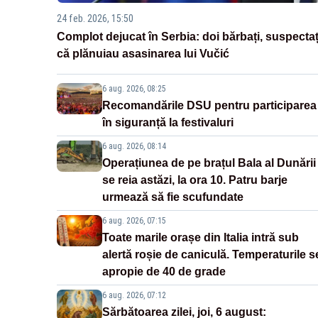
24 feb. 2026, 15:50
Complot dejucat în Serbia: doi bărbați, suspectaț
că plănuiau asasinarea lui Vučić
6 aug. 2026, 08:25
Recomandările DSU pentru participarea
în siguranță la festivaluri
6 aug. 2026, 08:14
Operațiunea de pe brațul Bala al Dunării
se reia astăzi, la ora 10. Patru barje
urmează să fie scufundate
6 aug. 2026, 07:15
Toate marile orașe din Italia intră sub
alertă roșie de caniculă. Temperaturile s
apropie de 40 de grade
6 aug. 2026, 07:12
Sărbătoarea zilei, joi, 6 august: