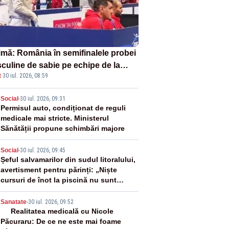
imă: România în semifinalele probei
culine de sabie pe echipe de la
t
·
30 iul. 2026, 08:59
pionatele Mondiale
2
Social
-
30 iul. 2026, 09:31
Permisul auto, condiționat de reguli
medicale mai stricte. Ministerul
Sănătății propune schimbări majore
3
Social
-
30 iul. 2026, 09:45
Șeful salvamarilor din sudul litoralului,
avertisment pentru părinți: „Niște
cursuri de înot la piscină nu sunt
suficiente”
4
Sanatate
-
30 iul. 2026, 09:52
Realitatea medicală cu Nicole
Păcuraru: De ce ne este mai foame