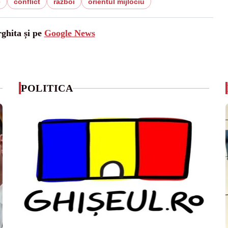
e
conflict
razboi
orientul mijlociu
rghita și pe
Google News
POLITICA