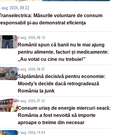
6 aug. 2026, 08:22
Transelectrica: Măsurile voluntare de consum
responsabil şi-au demonstrat eficienţa
6 aug. 2026, 08:10
Românii spun că banii nu le mai ajung
pentru alimente, facturi și medicamente:
„Au votat cu cine nu trebuie!”
6 aug. 2026, 08:07
Săptămână decisivă pentru economie:
Moody’s decide dacă retrogradează
România la junk
6 aug. 2026, 07:32
Consum uriaș de energie miercuri seară:
România a fost nevoită să importe
aproape o treime din necesar
5 aug. 2026, 19:54