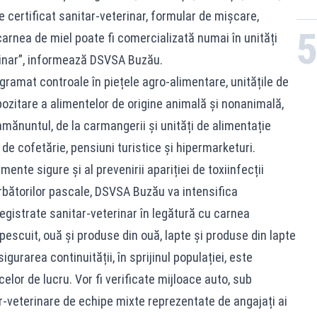
de certificat sanitar-veterinar, formular de mișcare,
carnea de miel poate fi comercializată numai în unități
rinar”, informează DSVSA Buzău.
ogramat controale în piețele agro-alimentare, unitățile de
pozitare a alimentelor de origine animală și nonanimală,
amănuntul, de la carmangerii și unități de alimentație
 de cofetărie, pensiuni turistice și hipermarketuri.
mente sigure și al prevenirii apariției de toxiinfecții
ărbătorilor pascale, DSVSA Buzău va intensifica
registrate sanitar-veterinar în legătură cu carnea
pescuit, ouă și produse din ouă, lapte și produse din lapte
igurarea continuității, în sprijinul populației, este
or de lucru. Vor fi verificate mijloace auto, sub
r-veterinare de echipe mixte reprezentate de angajați ai