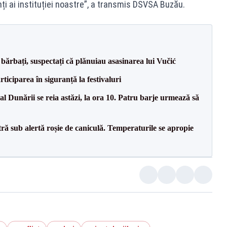
nți ai instituției noastre”, a transmis DSVSA Buzău.
bărbați, suspectați că plănuiau asasinarea lui Vučić
ciparea în siguranță la festivaluri
l Dunării se reia astăzi, la ora 10. Patru barje urmează să
tră sub alertă roșie de caniculă. Temperaturile se apropie