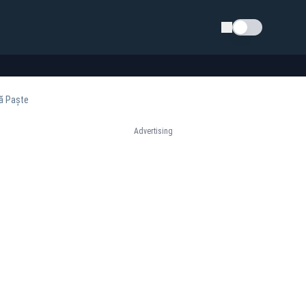
Schimba tema
pă Paște
Advertising