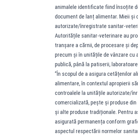
animalele identificate fiind însoțite 
document de lanț alimentar. Mieii și 
autorizate/înregistrate sanitar-vete
Autoritățile sanitar-veterinare au pr
tranșare a cărnii, de procesare și de
precum și în unitățile de vânzare cu 
publică, până la patiserii, laboratoare
”În scopul de a asigura cetățenilor ali
alimentare, în contextul apropierii s
controalele la unitățile autorizate/în
comercializată, pește și produse din 
și alte produse tradiționale. Pentru as
asigurată permanența conform graficel
aspectul respectării normelor sanita