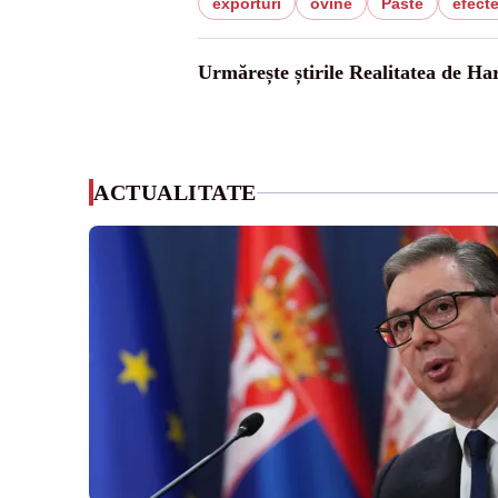
exporturi
ovine
Paste
efect
Urmărește știrile Realitatea de Ha
ACTUALITATE