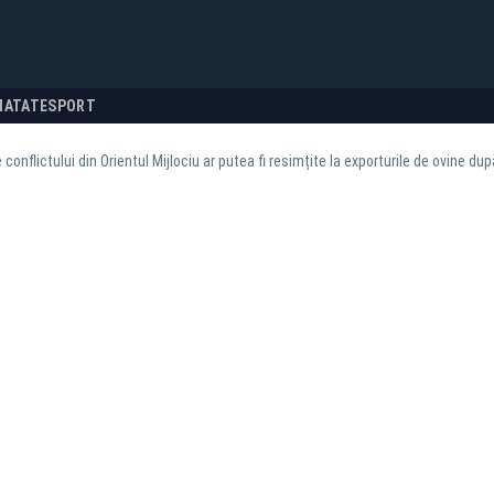
NATATE
SPORT
 conflictului din Orientul Mijlociu ar putea fi resimțite la exporturile de ovine du