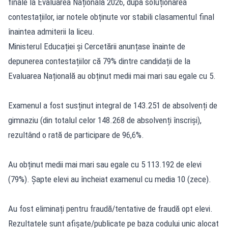
finale la Evaluarea Națională 2026, după soluționarea
contestațiilor, iar notele obținute vor stabili clasamentul final
înaintea admiterii la liceu.
Ministerul Educației și Cercetării anunțase înainte de
depunerea contestațiilor că 79% dintre candidații de la
Evaluarea Națională
au obținut medii mai mari sau egale cu 5.
Examenul a fost susținut integral de 143.251 de absolvenți de
gimnaziu (din totalul celor 148.268 de absolvenți înscriși),
rezultând o rată de participare de 96,6%.
Au obținut medii mai mari sau egale cu 5 113.192 de elevi
(79%). Șapte elevi au încheiat examenul cu media 10 (zece).
Au fost eliminați pentru fraudă/tentative de fraudă opt elevi.
Rezultatele sunt afișate/publicate pe baza codului unic alocat