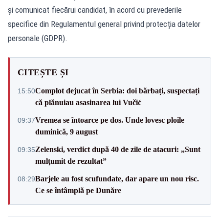
și comunicat fiecărui candidat, în acord cu prevederile
specifice din Regulamentul general privind protecția datelor
personale (GDPR).
CITEȘTE ȘI
Complot dejucat în Serbia: doi bărbați, suspectați
15:50
că plănuiau asasinarea lui Vučić
Vremea se întoarce pe dos. Unde lovesc ploile
09:37
duminică, 9 august
Zelenski, verdict după 40 de zile de atacuri: „Sunt
09:35
mulțumit de rezultat”
Barjele au fost scufundate, dar apare un nou risc.
08:29
Ce se întâmplă pe Dunăre