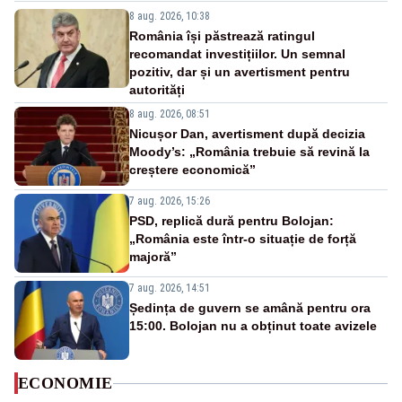
8 aug. 2026, 10:38
România își păstrează ratingul
recomandat investițiilor. Un semnal
pozitiv, dar și un avertisment pentru
autorități
8 aug. 2026, 08:51
Nicușor Dan, avertisment după decizia
Moody’s: „România trebuie să revină la
creștere economică”
7 aug. 2026, 15:26
PSD, replică dură pentru Bolojan:
„România este într-o situație de forță
majoră”
7 aug. 2026, 14:51
Ședința de guvern se amână pentru ora
15:00. Bolojan nu a obținut toate avizele
ECONOMIE