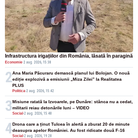
Infrastructura irigațiilor din România, lăsată în paragină
Economie
·
2 aug. 2026, 15:38
2
Ana Maria Păcuraru demască planul lui Bolojan. O nouă
ediție explozivă a emisiunii „Miza Zilei” la Realitatea
PLUS
Politica
-
2 aug. 2026, 15:42
3
Misiune ratată la Izvoarele, pe Dunăre: stânca nu a cedat,
militarii reiau detonările luni – VIDEO
Social
-
2 aug. 2026, 15:48
4
Drona care a ținut Tulcea în alertă a zburat 20 de minute
deasupra apelor României. Au fost ridicate două F-16
Social
-
2 aug. 2026, 19:28