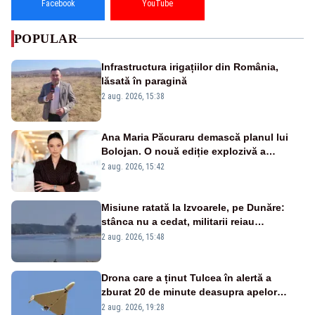
Facebook
YouTube
POPULAR
Infrastructura irigațiilor din România,
lăsată în paragină
2 aug. 2026, 15:38
Ana Maria Păcuraru demască planul lui
Bolojan. O nouă ediție explozivă a
emisiunii „Miza Zilei” la Realitatea PLUS
2 aug. 2026, 15:42
Misiune ratată la Izvoarele, pe Dunăre:
stânca nu a cedat, militarii reiau
detonările luni – VIDEO
2 aug. 2026, 15:48
Drona care a ținut Tulcea în alertă a
zburat 20 de minute deasupra apelor
României. Au fost ridicate două F-16
2 aug. 2026, 19:28