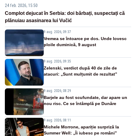
24 feb. 2026, 15:50
Complot dejucat în Serbia: doi bărbați, suspectați că
plănuiau asasinarea lui Vučić
9 aug. 2026, 09:37
Vremea se întoarce pe dos. Unde lovesc
ploile duminică, 9 august
9 aug. 2026, 09:35
Zelenski, verdict după 40 de zile de
atacuri: „Sunt mulțumit de rezultat”
9 aug. 2026, 08:29
Barjele au fost scufundate, dar apare un
nou risc. Ce se întâmplă pe Dunăre
9 aug. 2026, 08:11
Michele Morrone, apariție surpriză la
Summer Well: „Îi iubesc pe români”