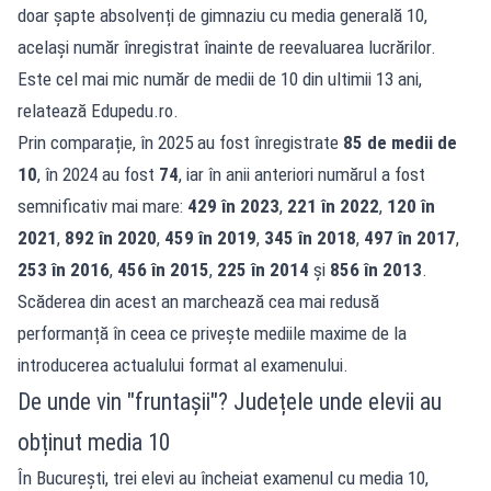
doar șapte absolvenți de gimnaziu cu media generală 10,
același număr înregistrat înainte de reevaluarea lucrărilor.
Este cel mai mic număr de medii de 10 din ultimii 13 ani,
relatează
Edupedu.ro
.
Prin comparație, în 2025 au fost înregistrate
85 de medii de
10
, în 2024 au fost
74
, iar în anii anteriori numărul a fost
semnificativ mai mare:
429 în 2023
,
221 în 2022
,
120 în
2021
,
892 în 2020
,
459 în 2019
,
345 în 2018
,
497 în 2017
,
253 în 2016
,
456 în 2015
,
225 în 2014
și
856 în 2013
.
Scăderea din acest an marchează cea mai redusă
performanță în ceea ce privește mediile maxime de la
introducerea actualului format al examenului.
De unde vin "fruntașii"? Județele unde elevii au
obținut media 10
În București, trei elevi au încheiat examenul cu media 10,