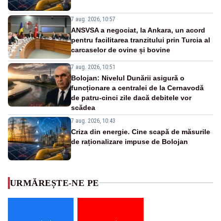
7 aug. 2026, 10:57
ANSVSA a negociat, la Ankara, un acord
pentru facilitarea tranzitului prin Turcia al
carcaselor de ovine și bovine
7 aug. 2026, 10:51
Bolojan: Nivelul Dunării asigură o
funcționare a centralei de la Cernavodă
de patru-cinci zile dacă debitele vor
scădea
7 aug. 2026, 10:43
Criza din energie. Cine scapă de măsurile
de raționalizare impuse de Bolojan
URMĂREȘTE-NE PE