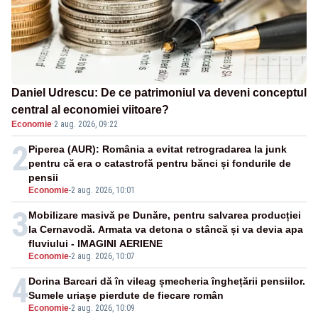
Daniel Udrescu: De ce patrimoniul va deveni conceptul
central al economiei viitoare?
Economie
·
2 aug. 2026, 09:22
2
Piperea (AUR): România a evitat retrogradarea la junk
pentru că era o catastrofă pentru bănci și fondurile de
pensii
Economie
-
2 aug. 2026, 10:01
3
Mobilizare masivă pe Dunăre, pentru salvarea producției
la Cernavodă. Armata va detona o stâncă și va devia apa
fluviului - IMAGINI AERIENE
Economie
-
2 aug. 2026, 10:07
4
Dorina Barcari dă în vileag șmecheria înghețării pensiilor.
Sumele uriașe pierdute de fiecare român
Economie
-
2 aug. 2026, 10:09