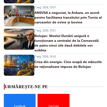
7 aug. 2026, 10:57
ANSVSA a negociat, la Ankara, un acord
pentru facilitarea tranzitului prin Turcia al
carcaselor de ovine și bovine
7 aug. 2026, 10:51
Bolojan: Nivelul Dunării asigură o
funcționare a centralei de la Cernavodă
de patru-cinci zile dacă debitele vor
scădea
7 aug. 2026, 10:43
Criza din energie. Cine scapă de măsurile
de raționalizare impuse de Bolojan
URMĂREȘTE-NE PE
Facebook
YouTube