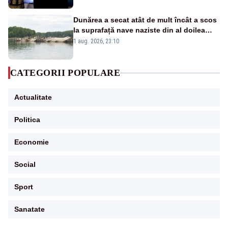
Dunărea a secat atât de mult încât a scos
la suprafață nave naziste din al doilea
război mondial
1 aug. 2026, 23:10
CATEGORII POPULARE
Actualitate
Politica
Economie
Social
Sport
Sanatate