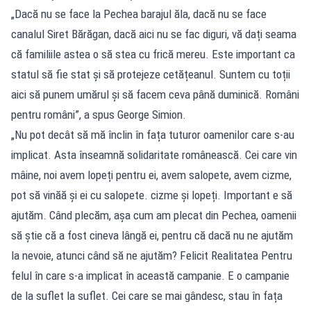
„Dacă nu se face la Pechea barajul ăla, dacă nu se face
canalul Siret Bărăgan, dacă aici nu se fac diguri, vă dați seama
că familiile astea o să stea cu frică mereu. Este important ca
statul să fie stat și să protejeze cetățeanul. Suntem cu toții
aici să punem umărul și să facem ceva până duminică. Români
pentru români”, a spus George Simion.
„Nu pot decât să mă înclin în fața tuturor oamenilor care s-au
implicat. Asta înseamnă solidaritate românească. Cei care vin
mâine, noi avem lopeți pentru ei, avem salopete, avem cizme,
pot să vinăă și ei cu salopete. cizme și lopeți. Important e să
ajutăm. Când plecăm, așa cum am plecat din Pechea, oamenii
să știe că a fost cineva lângă ei, pentru că dacă nu ne ajutăm
la nevoie, atunci când să ne ajutăm? Felicit Realitatea Pentru
felul în care s-a implicat în această campanie. E o campanie
de la suflet la suflet. Cei care se mai gândesc, stau în fața