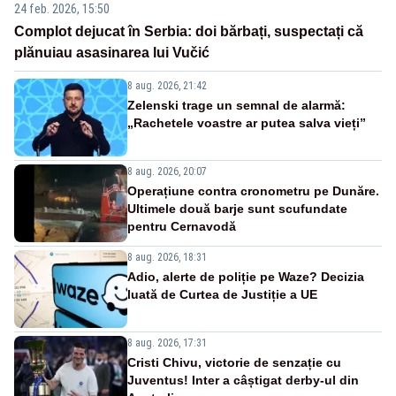
24 feb. 2026, 15:50
Complot dejucat în Serbia: doi bărbați, suspectați că
plănuiau asasinarea lui Vučić
8 aug. 2026, 21:42
Zelenski trage un semnal de alarmă:
„Rachetele voastre ar putea salva vieți”
8 aug. 2026, 20:07
Operațiune contra cronometru pe Dunăre.
Ultimele două barje sunt scufundate
pentru Cernavodă
8 aug. 2026, 18:31
Adio, alerte de poliție pe Waze? Decizia
luată de Curtea de Justiție a UE
8 aug. 2026, 17:31
Cristi Chivu, victorie de senzație cu
Juventus! Inter a câștigat derby-ul din