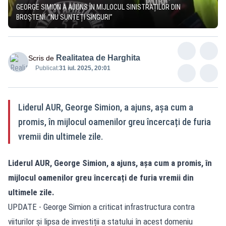
GEORGE SIMION A AJUNS ÎN MIJLOCUL SINISTRAȚILOR DIN
BROȘTENI: ”NU SUNTEȚI SINGURI”
Realitatea de Harghita
Scris de
Publicat:
31 iul. 2025, 20:01
Liderul AUR, George Simion, a ajuns, așa cum a
promis, în mijlocul oamenilor greu încercați de furia
vremii din ultimele zile.
Liderul AUR, George Simion, a ajuns, așa cum a promis, în
mijlocul oamenilor greu încercați de furia vremii din
ultimele zile.
UPDATE - George Simion a criticat infrastructura contra
viiturilor și lipsa de investiții a statului în acest domeniu