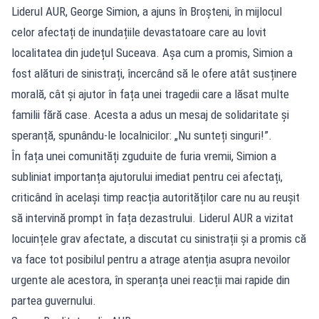
Liderul AUR, George Simion, a ajuns în Broșteni, în mijlocul
celor afectați de inundațiile devastatoare care au lovit
localitatea din județul Suceava. Așa cum a promis, Simion a
fost alături de sinistrați, încercând să le ofere atât susținere
morală, cât și ajutor în fața unei tragedii care a lăsat multe
familii fără case. Acesta a adus un mesaj de solidaritate și
speranță, spunându-le localnicilor: „Nu sunteți singuri!”.
În fața unei comunități zguduite de furia vremii, Simion a
subliniat importanța ajutorului imediat pentru cei afectați,
criticând în același timp reacția autorităților care nu au reușit
să intervină prompt în fața dezastrului. Liderul AUR a vizitat
locuințele grav afectate, a discutat cu sinistrații și a promis că
va face tot posibilul pentru a atrage atenția asupra nevoilor
urgente ale acestora, în speranța unei reacții mai rapide din
partea guvernului.