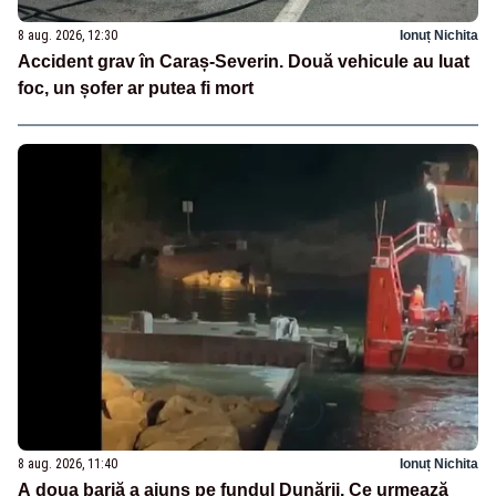
8 aug. 2026, 12:30
Ionuț Nichita
Accident grav în Caraș-Severin. Două vehicule au luat
foc, un șofer ar putea fi mort
8 aug. 2026, 11:40
Ionuț Nichita
A doua barjă a ajuns pe fundul Dunării. Ce urmează