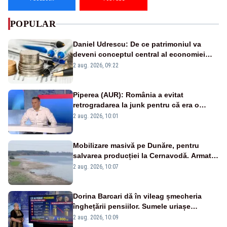
POPULAR
Daniel Udrescu: De ce patrimoniul va
deveni conceptul central al economiei
viitoare?
2 aug. 2026, 09:22
Piperea (AUR): România a evitat
retrogradarea la junk pentru că era o
catastrofă pentru bănci și fondurile de
2 aug. 2026, 10:01
pensii
Mobilizare masivă pe Dunăre, pentru
salvarea producției la Cernavodă. Armata
va detona o stâncă și va devia apa
2 aug. 2026, 10:07
fluviului - IMAGINI AERIENE
Dorina Barcari dă în vileag șmecheria
înghețării pensiilor. Sumele uriașe
pierdute de fiecare român
2 aug. 2026, 10:09