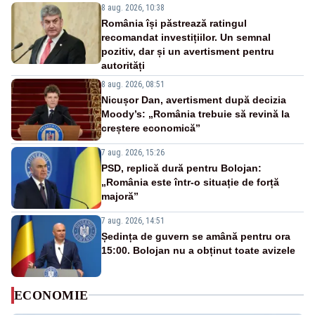
8 aug. 2026, 10:38
România își păstrează ratingul
recomandat investițiilor. Un semnal
pozitiv, dar și un avertisment pentru
autorități
8 aug. 2026, 08:51
Nicușor Dan, avertisment după decizia
Moody’s: „România trebuie să revină la
creștere economică”
7 aug. 2026, 15:26
PSD, replică dură pentru Bolojan:
„România este într-o situație de forță
majoră”
7 aug. 2026, 14:51
Ședința de guvern se amână pentru ora
15:00. Bolojan nu a obținut toate avizele
ECONOMIE