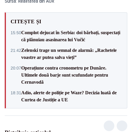
Sursa: Realitatea din AUR
CITEȘTE ȘI
Complot dejucat în Serbia: doi bărbați, suspectați
15:50
că plănuiau asasinarea lui Vučić
Zelenski trage un semnal de alarmă: „Rachetele
21:42
voastre ar putea salva vieți”
Operațiune contra cronometru pe Dunăre.
20:07
Ultimele două barje sunt scufundate pentru
Cernavodă
Adio, alerte de poliție pe Waze? Decizia luată de
18:31
Curtea de Justiție a UE