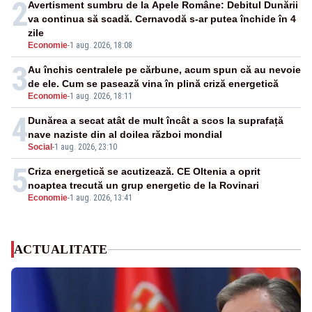
2
Avertisment sumbru de la Apele Române: Debitul Dunării
va continua să scadă. Cernavodă s-ar putea închide în 4
zile
Economie
-
1 aug. 2026, 18:08
3
Au închis centralele pe cărbune, acum spun că au nevoie
de ele. Cum se pasează vina în plină criză energetică
Economie
-
1 aug. 2026, 18:11
4
Dunărea a secat atât de mult încât a scos la suprafață
nave naziste din al doilea război mondial
Social
-
1 aug. 2026, 23:10
5
Criza energetică se acutizează. CE Oltenia a oprit
noaptea trecută un grup energetic de la Rovinari
Economie
-
1 aug. 2026, 13:41
ACTUALITATE