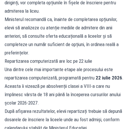
diriginți, vor completa opțiunile în fișele de înscriere pentru
admiterea la liceu.
Ministerul recomandă ca, înainte de completarea opțiunilor,
elevii să analizeze cu atenție mediile de admitere din anii
anteriori, să consulte oferta educațională a liceelor și să
completeze un număr suficient de opțiuni, în ordinea reală a
preferințelor.
Repartizarea computerizată are loc pe 22 iulie
Una dintre cele mai importante etape ale procesului este
repartizarea computerizată, programată pentru
22 iulie 2026
.
Aceasta îi vizează pe absolvenții clasei a VIII-a care nu
împlinesc vârsta de 18 ani până la începerea cursurilor anului
școlar 2026-2027.
După afișarea rezultatelor, elevii repartizați trebuie să depună
dosarele de înscriere la liceele unde au fost admiși, conform
calendarului stabilit de Ministerul Educației.