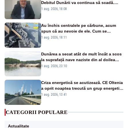
Debitul Dunării va continua să scadă.
Cernavodă s-ar putea închide în 4 zile
1 aug. 2026, 18:08
Au închis centralele pe cărbune, acum
spun că au nevoie de ele. Cum se
pasează vina în plină criză energetică
1 aug. 2026, 18:11
Dunărea a secat atât de mult încât a scos
la suprafață nave naziste din al doilea
război mondial
1 aug. 2026, 23:10
Criza energetică se acutizează. CE Oltenia
a oprit noaptea trecută un grup energetic
de la Rovinari
1 aug. 2026, 13:41
CATEGORII POPULARE
Actualitate