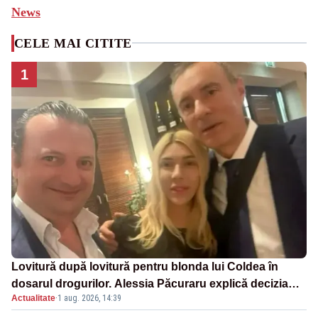
News
CELE MAI CITITE
1
Lovitură după lovitură pentru blonda lui Coldea în
dosarul drogurilor. Alessia Păcuraru explică decizia
Actualitate
·
1 aug. 2026, 14:39
magistraților