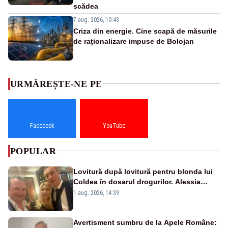
scădea
7 aug. 2026, 10:43
Criza din energie. Cine scapă de măsurile
de raționalizare impuse de Bolojan
URMĂREȘTE-NE PE
Facebook
YouTube
POPULAR
Lovitură după lovitură pentru blonda lui
Coldea în dosarul drogurilor. Alessia
Păcuraru explică decizia magistraților
1 aug. 2026, 14:39
Avertisment sumbru de la Apele Române: