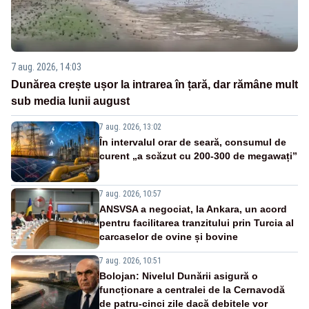
7 aug. 2026, 14:03
Dunărea crește ușor la intrarea în țară, dar rămâne mult
sub media lunii august
7 aug. 2026, 13:02
În intervalul orar de seară, consumul de
curent „a scăzut cu 200-300 de megawați”
7 aug. 2026, 10:57
ANSVSA a negociat, la Ankara, un acord
pentru facilitarea tranzitului prin Turcia al
carcaselor de ovine și bovine
7 aug. 2026, 10:51
Bolojan: Nivelul Dunării asigură o
funcționare a centralei de la Cernavodă
de patru-cinci zile dacă debitele vor