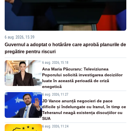
6 aug. 2026, 15:39
Guvernul a adoptat o hotărâre care aprobă planurile de
pregătire pentru riscuri
6 aug. 2026, 15:18
Ana Maria Păcuraru: Televiziunea
Poporului solicită investigarea deciziilor
luate în această perioadă de criză
enegetică
6 aug. 2026, 11:27
JD Vance anunță negocieri de pace
dificile și îndelungate cu Iranul, în timp ce
Teheranul neagă existența discuțiilor cu
SUA
6 aug. 2026, 11:24