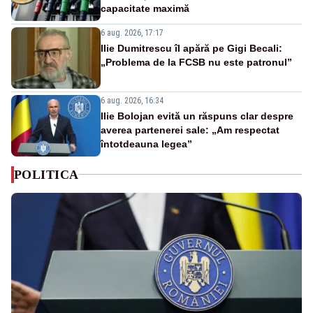
capacitate maximă
6 aug. 2026, 17:17
Ilie Dumitrescu îl apără pe Gigi Becali:
„Problema de la FCSB nu este patronul”
6 aug. 2026, 16:34
Ilie Bolojan evită un răspuns clar despre
averea partenerei sale: „Am respectat
întotdeauna legea”
POLITICA