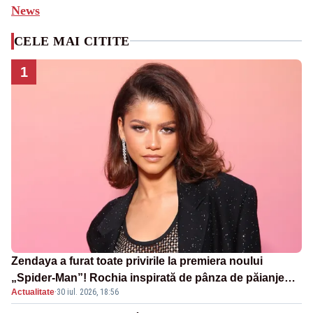
News
CELE MAI CITITE
1
Zendaya a furat toate privirile la premiera noului
„Spider-Man”! Rochia inspirată de pânza de păianjen a
Actualitate
·
30 iul. 2026, 18:56
făcut senzație