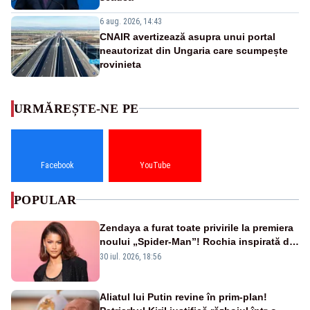
6 aug. 2026, 14:43
CNAIR avertizează asupra unui portal
neautorizat din Ungaria care scumpește
rovinieta
URMĂREȘTE-NE PE
Facebook
YouTube
POPULAR
Zendaya a furat toate privirile la premiera
noului „Spider-Man”! Rochia inspirată de
pânza de păianjen a făcut senzație
30 iul. 2026, 18:56
Aliatul lui Putin revine în prim-plan!