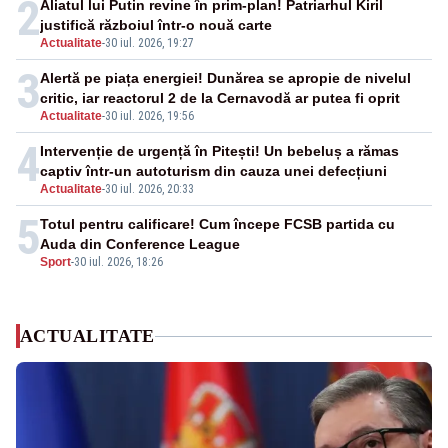
2
Aliatul lui Putin revine în prim-plan! Patriarhul Kiril
justifică războiul într-o nouă carte
Actualitate
-
30 iul. 2026, 19:27
3
Alertă pe piața energiei! Dunărea se apropie de nivelul
critic, iar reactorul 2 de la Cernavodă ar putea fi oprit
Actualitate
-
30 iul. 2026, 19:56
4
Intervenție de urgență în Pitești! Un bebeluș a rămas
captiv într-un autoturism din cauza unei defecțiuni
Actualitate
-
30 iul. 2026, 20:33
5
Totul pentru calificare! Cum începe FCSB partida cu
Auda din Conference League
Sport
-
30 iul. 2026, 18:26
ACTUALITATE