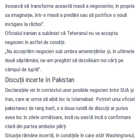
încearcă să transforme această masă a negocierilor, în propria
sa imaginație, într-o masă a predării sau să justifice o nouă
instigare la război”.
Oficialul iranian a subliniat că Teheranul nu va accepta
negocieri în astfel de condiții.
„Nu acceptăm negocieri sub umbra amenințărilor și, în ultimele
două săptămâni, ne-am pregătit să dezvăluim noi cărți pe
câmpul de luptă”.
Discuții incerte în Pakistan
Declarațiile vin în contextul unor posibile negocieri între SUA și
Iran, care ar urma să aibă loc la Islamabad. Potrivit unui oficial
pakistanez de rang înalt, o a doua rundă de discuții ar putea
avea loc în zilele următoare, însă nu există încă o confirmare
clară din partea ambelor părți.
Situația rămâne incertă, în condițiile în care atât Washingtonul,