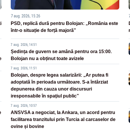
7 aug. 2026, 15:26
i
PSD, replică dură pentru Bolojan: „România este
într-o situație de forță majoră”
7 aug. 2026, 14:51
Ședința de guvern se amână pentru ora 15:00.
e
Bolojan nu a obținut toate avizele
7 aug. 2026, 11:51
Bolojan, despre legea salarizării: „Ar putea fi
adoptată în perioada următoare. S-a întârziat
depunerea din cauza unor discursuri
iresponsabile în spaţiul public”
7 aug. 2026, 10:57
e
ANSVSA a negociat, la Ankara, un acord pentru
facilitarea tranzitului prin Turcia al carcaselor de
ovine și bovine