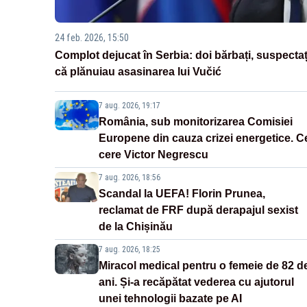
24 feb. 2026, 15:50
Complot dejucat în Serbia: doi bărbați, suspectaț
că plănuiau asasinarea lui Vučić
7 aug. 2026, 19:17
România, sub monitorizarea Comisiei
Europene din cauza crizei energetice. C
cere Victor Negrescu
7 aug. 2026, 18:56
Scandal la UEFA! Florin Prunea,
reclamat de FRF după derapajul sexist
de la Chișinău
7 aug. 2026, 18:25
Miracol medical pentru o femeie de 82 d
ani. Și-a recăpătat vederea cu ajutorul
unei tehnologii bazate pe AI