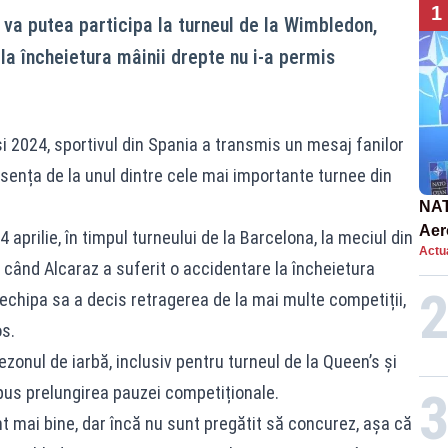
1
 va putea participa la turneul de la Wimbledon,
la încheietura mâinii drepte nu i-a permis
i 2024, sportivul din Spania a transmis un mesaj fanilor
bsența de la unul dintre cele mai importante turnee din
NAT
Aer
prilie, în timpul turneului de la Barcelona, la meciul din
Actua
int
, când Alcaraz a suferit o accidentare la încheietura
, echipa sa a decis retragerea de la mai multe competiții,
s.
zonul de iarbă, inclusiv pentru turneul de la Queen’s și
pus prelungirea pauzei competiționale.
 mai bine, dar încă nu sunt pregătit să concurez, așa că