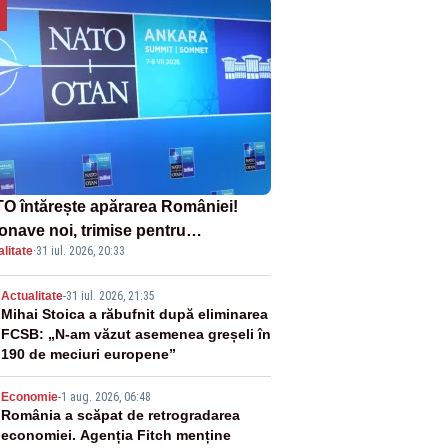
O întărește apărarea României!
onave noi, trimise pentru
litate
·
31 iul. 2026, 20:33
erceptarea și distrugerea dronelor
2
Actualitate
-
31 iul. 2026, 21:35
Mihai Stoica a răbufnit după eliminarea
FCSB: „N-am văzut asemenea greșeli în
190 de meciuri europene”
3
Economie
-
1 aug. 2026, 06:48
România a scăpat de retrogradarea
economiei. Agenția Fitch menține