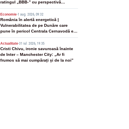
ratingul „BBB-” cu perspectivă
negativă
4
Economie
-
1 aug. 2026, 09:32
România în alertă energetică |
Vulnerabilitatea de pe Dunăre care
pune în pericol Centrala Cernavodă era
cunoscută de pe vremea lui Ceaușescu
5
Actualitate
-
31 iul. 2026, 19:35
Cristi Chivu, ironie savuroasă înainte
de Inter – Manchester City: „Ar fi
frumos să mai cumpărați și de la noi”