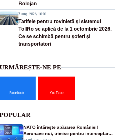
Bolojan
7 aug. 2026, 10:01
Tarifele pentru rovinietă și sistemul
TollRo se aplică de la 1 octombrie 2026.
Ce se schimbă pentru șoferi și
transportatori
URMĂREȘTE-NE PE
Facebook
YouTube
POPULAR
NATO întărește apărarea României!
Aeronave noi, trimise pentru interceptarea
și distrugerea dronelor