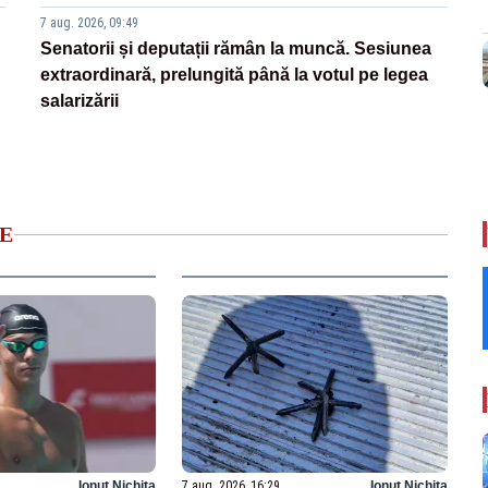
7 aug. 2026, 09:49
Senatorii și deputații rămân la muncă. Sesiunea
extraordinară, prelungită până la votul pe legea
salarizării
E
Ionuț Nichita
7 aug. 2026, 16:29
Ionuț Nichita