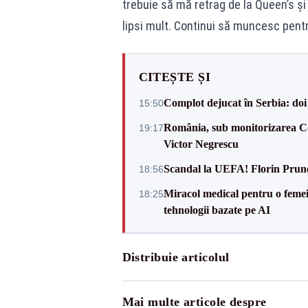
trebuie să mă retrag de la Queen’s ș
lipsi mult. Continui să muncesc pentr
CITEȘTE ȘI
Complot dejucat în Serbia: doi 
15:50
România, sub monitorizarea Com
19:17
Victor Negrescu
Scandal la UEFA! Florin Prune
18:56
Miracol medical pentru o femeie
18:25
tehnologii bazate pe AI
Distribuie articolul
Mai multe articole despre