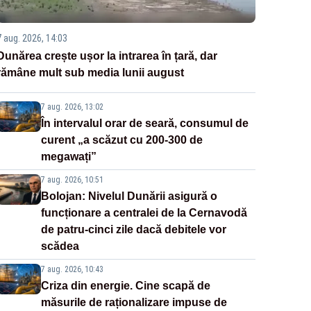
7 aug. 2026, 14:03
Dunărea crește ușor la intrarea în țară, dar
rămâne mult sub media lunii august
7 aug. 2026, 13:02
În intervalul orar de seară, consumul de
curent „a scăzut cu 200-300 de
megawați”
7 aug. 2026, 10:51
Bolojan: Nivelul Dunării asigură o
funcționare a centralei de la Cernavodă
de patru-cinci zile dacă debitele vor
scădea
7 aug. 2026, 10:43
Criza din energie. Cine scapă de
măsurile de raționalizare impuse de