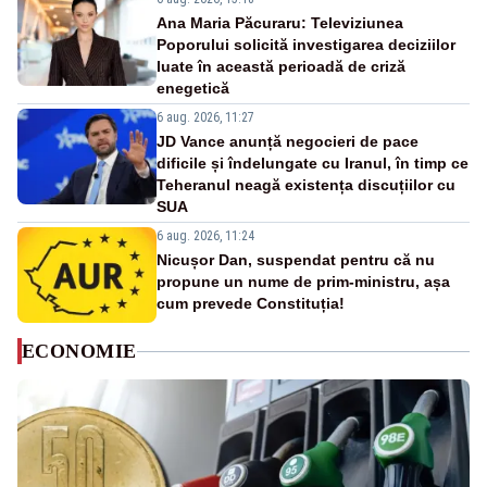
Ana Maria Păcuraru: Televiziunea
Poporului solicită investigarea deciziilor
luate în această perioadă de criză
enegetică
6 aug. 2026, 11:27
JD Vance anunță negocieri de pace
dificile și îndelungate cu Iranul, în timp ce
Teheranul neagă existența discuțiilor cu
SUA
6 aug. 2026, 11:24
Nicușor Dan, suspendat pentru că nu
propune un nume de prim-ministru, așa
cum prevede Constituția!
ECONOMIE