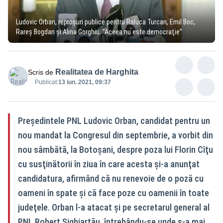
Ludovic Orban, reproșuri publice pentru Raluca Turcan, Emil Boc,
Rareş Bogdan şi Alina Gorghiu: ”Aceea nu este democraţie”
Realitatea de Harghita
Scris de
Publicat:
13 iun. 2021, 09:37
Preşedintele PNL Ludovic Orban, candidat pentru un
nou mandat la Congresul din septembrie, a vorbit din
nou sâmbătă, la Botoşani, despre poza lui Florin Cîţu
cu susţinătorii în ziua în care acesta şi-a anunţat
candidatura, afirmând că nu renevoie de o poză cu
oameni în spate şi că face poze cu oamenii în toate
judeţele. Orban l-a atacat şi pe secretarul general al
PNL Robert Sighiartău, întrebându-se unde s-a mai