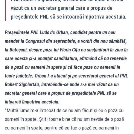
văzut ca un secretar general care e propus de
preşedintele PNL să se întoarcă împotriva acestuia.
Preşedintele PNL Ludovic Orban, candidat pentru un nou
mandat la Congresul din septembrie, a vorbit din nou sâmbătă,
la Botoşani, despre poza lui Florin Cîţu cu susţinătorii în ziua în
care acesta şi-a anunţat candidatura, afirmând că nu renevoie
de o poză cu oameni în spate şi că face poze cu oamenii în
toate judeţele. Orban l-a atacat şi pe secretarul general al PNL
Robert Sighiartău, întrebându-se unde s-a mai văzut ca un
secretar general care e propus de preşedintele PNL să se
întoarcă împotriva acestuia.
”Multă lume m-a întrebat de ce nu am făcut şi eu o poză cu
oameni în spate. Ştiţi foarte bine că nu am nevoie de o poză
cu oameni în spate, pentru că eu fac o poză cu oamenii în