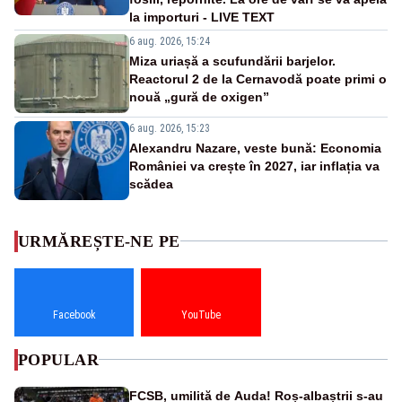
la importuri - LIVE TEXT
6 aug. 2026, 15:24
Miza uriașă a scufundării barjelor.
Reactorul 2 de la Cernavodă poate primi o
nouă „gură de oxigen”
6 aug. 2026, 15:23
Alexandru Nazare, veste bună: Economia
României va crește în 2027, iar inflația va
scădea
URMĂREȘTE-NE PE
Facebook
YouTube
POPULAR
FCSB, umilită de Auda! Roș-albaștrii s-au