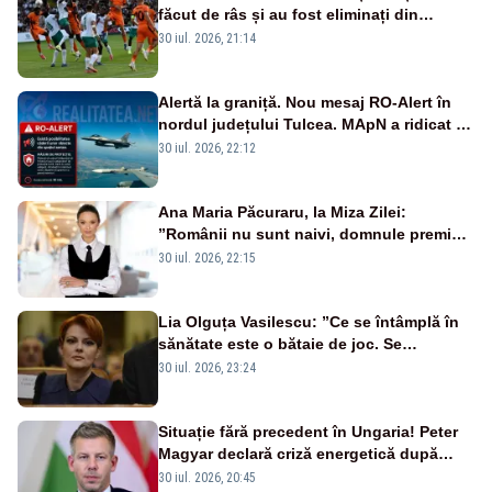
făcut de râs și au fost eliminați din
Conference League
30 iul. 2026, 21:14
Alertă la graniță. Nou mesaj RO-Alert în
nordul județului Tulcea. MApN a ridicat de
la sol două avioane F-16
30 iul. 2026, 22:12
Ana Maria Păcuraru, la Miza Zilei:
”Românii nu sunt naivi, domnule premier
Bolojan”
30 iul. 2026, 22:15
Lia Olguța Vasilescu: ”Ce se întâmplă în
sănătate este o bătaie de joc. Se
guvernează extraordinar de prost”
30 iul. 2026, 23:24
Situație fără precedent în Ungaria! Peter
Magyar declară criză energetică după
oprirea centralei de la Paks
30 iul. 2026, 20:45