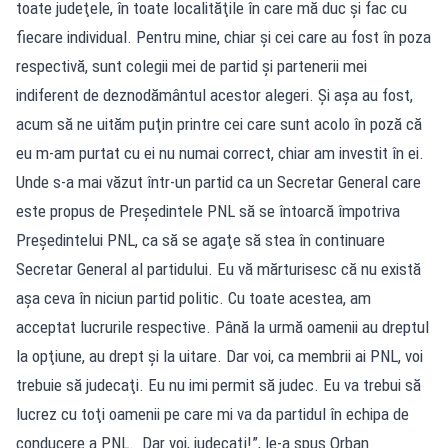
toate judeţele, în toate localităţile în care mă duc şi fac cu
fiecare individual. Pentru mine, chiar şi cei care au fost în poza
respectivă, sunt colegii mei de partid şi partenerii mei
indiferent de deznodământul acestor alegeri. Şi aşa au fost,
acum să ne uităm puţin printre cei care sunt acolo în poză că
eu m-am purtat cu ei nu numai correct, chiar am investit în ei.
Unde s-a mai văzut într-un partid ca un Secretar General care
este propus de Preşedintele PNL să se întoarcă împotriva
Preşedintelui PNL, ca să se agaţe să stea în continuare
Secretar General al partidului. Eu vă mărturisesc că nu există
aşa ceva în niciun partid politic. Cu toate acestea, am
acceptat lucrurile respective. Până la urmă oamenii au dreptul
la opţiune, au drept şi la uitare. Dar voi, ca membrii ai PNL, voi
trebuie să judecaţi. Eu nu imi permit să judec. Eu va trebui să
lucrez cu toţi oamenii pe care mi va da partidul în echipa de
conducere a PNL. Dar voi, judecaţi!”, le-a spus Orban