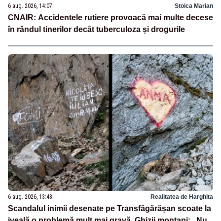
6 aug. 2026, 14:07
Stoica Marian
CNAIR: Accidentele rutiere provoacă mai multe decese
în rândul tinerilor decât tuberculoza și drogurile
6 aug. 2026, 13:48
Realitatea de Harghita
Scandalul inimii desenate pe Transfăgărășan scoate la
iveală o problemă mult mai gravă. Ghizii montani: „Nu