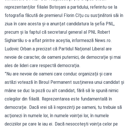
reprezentanţilor filialei Botoşani a partidului, referintu-se la
fotografia făcută de premierul Florin Cîţu cu susţinătorii săi în
ziua în care acesta şi-a anunţat candidatura la şefia PNL,
precum şi la faptul că secretarul general al PNL Robert
Sighiartău s-a aflat printre aceştia, informează News.ro.
Ludovic Orban a precizat că Partidul Naţional Liberal are
nevoie de caracter, de oameni puternici, de democraţie şi mai
ales de lideri care respectă democraţia.
”Nu are nevoie de oameni care conduc organizaţii şi care
astăzi votează în Biroul Permanent susţinerea unui candidat şi
mâine se duc la poză cu alt candidat, fără să le spună nimic
colegilor din filială. Reprezentarea este fundamentală în
democraţie. Dacă vrei să îi reprezinţi pe oameni, tu trebuie să
acţionezi în numele lor, în numele voinţei lor, în numele
deciziilor pe care le iau ei. Dacă nesocoteşti voinţa celor pe