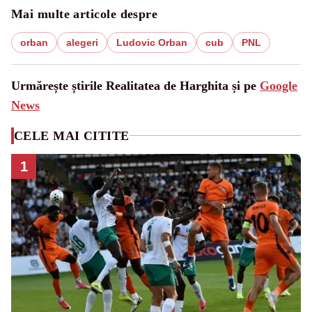
Mai multe articole despre
orban
alegeri
Ludovic Orban
cub
PNL
Urmărește știrile Realitatea de Harghita și pe
Google
News
CELE MAI CITITE
1