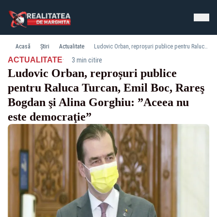
Acasă
Știri
Actualitate
Ludovic Orban, reproșuri publice pentru Raluca Turcan, Emil Boc, Rareş Bogdan şi Alina Gorghiu: ”Aceea nu este democraţie”
·
ACTUALITATE
3 min citire
Ludovic Orban, reproșuri publice
pentru Raluca Turcan, Emil Boc, Rareş
Bogdan şi Alina Gorghiu: ”Aceea nu
este democraţie”