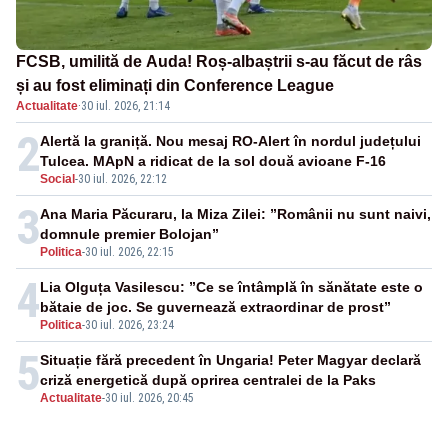
FCSB, umilită de Auda! Roș-albaștrii s-au făcut de râs
și au fost eliminați din Conference League
Actualitate
·
30 iul. 2026, 21:14
2
Alertă la graniță. Nou mesaj RO-Alert în nordul județului
Tulcea. MApN a ridicat de la sol două avioane F-16
Social
-
30 iul. 2026, 22:12
3
Ana Maria Păcuraru, la Miza Zilei: ”Românii nu sunt naivi,
domnule premier Bolojan”
Politica
-
30 iul. 2026, 22:15
4
Lia Olguța Vasilescu: ”Ce se întâmplă în sănătate este o
bătaie de joc. Se guvernează extraordinar de prost”
Politica
-
30 iul. 2026, 23:24
5
Situație fără precedent în Ungaria! Peter Magyar declară
criză energetică după oprirea centralei de la Paks
Actualitate
-
30 iul. 2026, 20:45