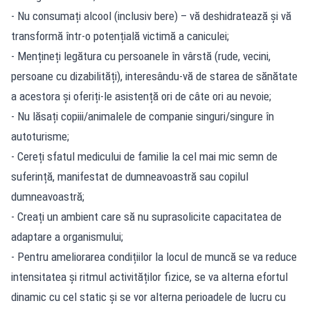
- Nu consumați alcool (inclusiv bere) – vă deshidratează și vă
transformă într-o potențială victimă a caniculei;
- Mențineți legătura cu persoanele în vârstă (rude, vecini,
persoane cu dizabilități), interesându-vă de starea de sănătate
a acestora și oferiți-le asistență ori de câte ori au nevoie;
- Nu lăsați copiii/animalele de companie singuri/singure în
autoturisme;
- Cereți sfatul medicului de familie la cel mai mic semn de
suferință, manifestat de dumneavoastră sau copilul
dumneavoastră;
- Creați un ambient care să nu suprasolicite capacitatea de
adaptare a organismului;
- Pentru ameliorarea condițiilor la locul de muncă se va reduce
intensitatea și ritmul activităților fizice, se va alterna efortul
dinamic cu cel static și se vor alterna perioadele de lucru cu