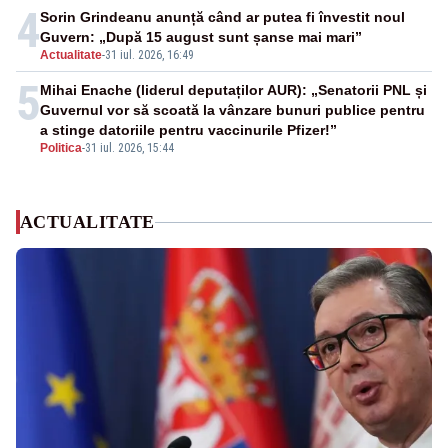
4
Sorin Grindeanu anunță când ar putea fi învestit noul
Guvern: „După 15 august sunt șanse mai mari”
Actualitate
-
31 iul. 2026, 16:49
5
Mihai Enache (liderul deputaților AUR): „Senatorii PNL și
Guvernul vor să scoată la vânzare bunuri publice pentru
a stinge datoriile pentru vaccinurile Pfizer!”
Politica
-
31 iul. 2026, 15:44
ACTUALITATE