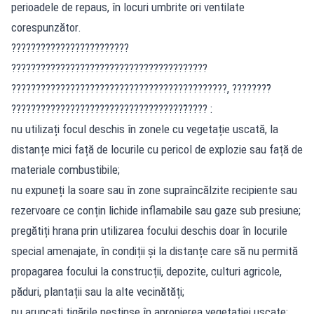
perioadele de repaus, în locuri umbrite ori ventilate
corespunzător.
????????????????????????
????????????????????????????????????????
????????????????????????????????????????????, ????????̆
????????????????????????????????????̆???? :️
nu utilizați focul deschis în zonele cu vegetație uscată, la
distanțe mici față de locurile cu pericol de explozie sau față de
materiale combustibile;
nu expuneți la soare sau în zone supraîncălzite recipiente sau
rezervoare ce conțin lichide inflamabile sau gaze sub presiune;
pregătiți hrana prin utilizarea focului deschis doar în locurile
special amenajate, în condiții și la distanțe care să nu permită
propagarea focului la construcții, depozite, culturi agricole,
păduri, plantații sau la alte vecinătăți;
nu aruncați țigările nestinse în apropierea vegetației uscate;