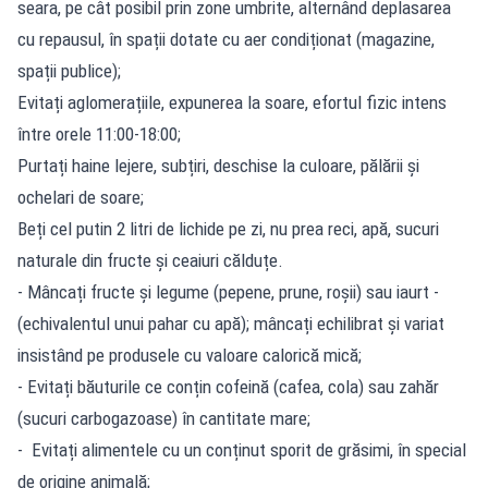
seara, pe cât posibil prin zone umbrite, alternând deplasarea
cu repausul, în spații dotate cu aer condiționat (magazine,
spații publice);
Evitați aglomerațiile, expunerea la soare, efortul fizic intens
între orele 11:00-18:00;
Purtați haine lejere, subțiri, deschise la culoare, pălării și
ochelari de soare;
Beți cel putin 2 litri de lichide pe zi, nu prea reci, apă, sucuri
naturale din fructe și ceaiuri călduțe.
- Mâncați fructe și legume (pepene, prune, roșii) sau iaurt -
(echivalentul unui pahar cu apă); mâncați echilibrat și variat
insistând pe produsele cu valoare calorică mică;
- Evitați băuturile ce conțin cofeină (cafea, cola) sau zahăr
(sucuri carbogazoase) în cantitate mare;
- Evitați alimentele cu un conținut sporit de grăsimi, în special
de origine animală;