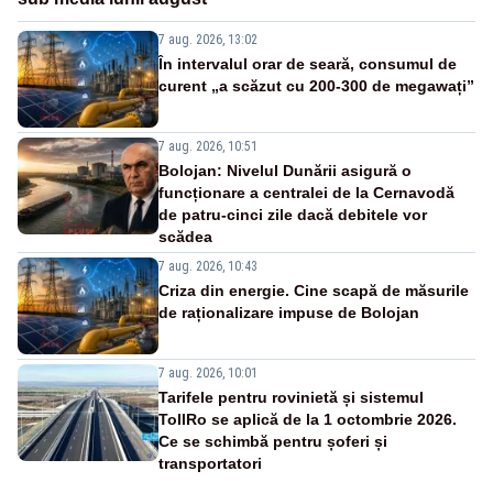
7 aug. 2026, 13:02
În intervalul orar de seară, consumul de
curent „a scăzut cu 200-300 de megawați”
7 aug. 2026, 10:51
Bolojan: Nivelul Dunării asigură o
funcționare a centralei de la Cernavodă
de patru-cinci zile dacă debitele vor
scădea
7 aug. 2026, 10:43
Criza din energie. Cine scapă de măsurile
de raționalizare impuse de Bolojan
7 aug. 2026, 10:01
Tarifele pentru rovinietă și sistemul
TollRo se aplică de la 1 octombrie 2026.
Ce se schimbă pentru șoferi și
transportatori