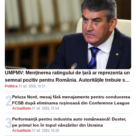
UMPMV: Menținerea ratingului de țară ar reprezenta un
semnal pozitiv pentru România. Autoritățile trebuie să
Politica
·
31 iul. 2026, 15:51
continue consolidarea stabilității economice și
financiare
2
Peluza Nord, mesaj fără menajamente pentru conducerea
FCSB după eliminarea rușinoasă din Conference League
Actualitate
-
31 iul. 2026, 15:54
3
Performanță pentru industria auto românească! Duster,
pe primul loc în topul vânzărilor din Ucraina
Actualitate
-
31 iul. 2026, 16:20