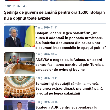
7 aug. 2026, 14:51
Ședința de guvern se amână pentru ora 15:00. Bolojan
nu a obținut toate avizele
7 aug. 2026, 11:51
Bolojan, despre legea salarizării: „Ar
putea fi adoptată în perioada următoare.
S-a întârziat depunerea din cauza unor
discursuri iresponsabile în spaţiul public”
7 aug. 2026, 10:57
ANSVSA a negociat, la Ankara, un acord
pentru facilitarea tranzitului prin Turcia al
carcaselor de ovine și bovine
7 aug. 2026, 09:49
Senatorii și deputații rămân la muncă.
Sesiunea extraordinară, prelungită până
la votul pe legea salarizării
7 aug. 2026, 08:46
Strategia AUR pentru suspendarea lui