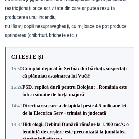
restricționați orice activitate din care ar putea rezulta
producerea unui incendiu;
nu lăsați copiii nesupravegheați, cu mijloace ce pot produce
aprinderea (chibrituri, brichete etc.)
CITEȘTE ȘI
Complot dejucat în Serbia: doi bărbați, suspectați
15:50
că plănuiau asasinarea lui Vučić
PSD, replică dură pentru Bolojan: „România este
15:26
într-o situație de forță majoră”
Directoarea care a delapidat peste 4,5 milioane lei
14:41
de la Electrica Serv - trimisă în judecată
Hidrologi: Debitul Dunării rămâne la 1.400 mc/s; o
14:37
tendință de creștere este preconizată la jumătatea