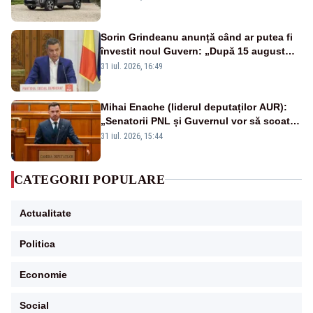
Sorin Grindeanu anunță când ar putea fi
învestit noul Guvern: „După 15 august
sunt șanse mai mari”
31 iul. 2026, 16:49
Mihai Enache (liderul deputaților AUR):
„Senatorii PNL și Guvernul vor să scoată
la vânzare bunuri publice pentru a stinge
31 iul. 2026, 15:44
datoriile pentru vaccinurile Pfizer!”
CATEGORII POPULARE
Actualitate
Politica
Economie
Social