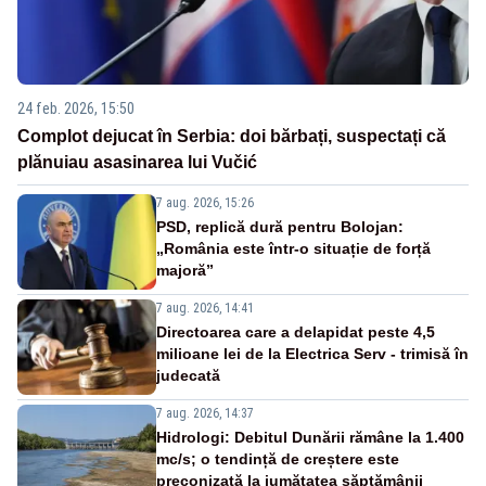
24 feb. 2026, 15:50
Complot dejucat în Serbia: doi bărbați, suspectați că
plănuiau asasinarea lui Vučić
7 aug. 2026, 15:26
PSD, replică dură pentru Bolojan:
„România este într-o situație de forță
majoră”
7 aug. 2026, 14:41
Directoarea care a delapidat peste 4,5
milioane lei de la Electrica Serv - trimisă în
judecată
7 aug. 2026, 14:37
Hidrologi: Debitul Dunării rămâne la 1.400
mc/s; o tendință de creștere este
preconizată la jumătatea săptămânii