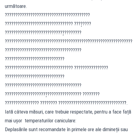
următoare.
????????????????????????????????????????
???????????????????????????????? ????̦????
????????????????????????????̦????????
????????????????????????????????????????̆????????????????????
????̂????????????????????????????????
????????????????????????????
???????????????????????????????? ????????????????
????????????????????????????
????????????????????????????????????
????????????????????̦???????????????? ????????
???????????????? ???????? ????????????????????????????????̆.
Iată câteva măsuri, care trebuie respectate, pentru a face față
mai ușor temperaturilor caniculare:
Deplasările sunt recomandate în primele ore ale dimineții sau