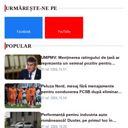
URMĂREȘTE-NE PE
Facebook
YouTube
POPULAR
UMPMV: Menținerea ratingului de țară ar
reprezenta un semnal pozitiv pentru
România. Autoritățile trebuie să continue
31 iul. 2026, 15:51
consolidarea stabilității economice și
financiare
Peluza Nord, mesaj fără menajamente
pentru conducerea FCSB după eliminarea
rușinoasă din Conference League
31 iul. 2026, 15:54
Performanță pentru industria auto
românească! Duster, pe primul loc în
topul vânzărilor din Ucraina
31 iul. 2026, 16:20