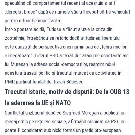
speculând că comportamentul recent al acestuia s-ar fi
„dereglat brusc” după ce numele său a început să fie vehiculat
pentru o funcție importantă.
Într-o postare acidă, Tudose a făcut aluzie la criza din
zootehnie, întrebându-se retoric dacă atitudinea liberalului
este cauzată de perspectiva unei numiri sau de „febra micilor
rumegătoare”. Liderul PSD a taxat dur atacurile constante ale
lui Mureșan la adresa social-democraților, reamintindu-i
acestuia traseul politic și trecutul marcat de activitatea în
PMP, partidul fondat de Traian Băsescu.
Trecutul istoric, motiv de dispută: De la OUG 13
la aderarea la UE și NATO
Conflictul a izbucnit după ce Siegfried Mureșan a publicat un
mesaj critic pe rețelele sociale, afirmând răspicat că PSD nu
poate fi considerat sub nicio formă un partid pro-european.