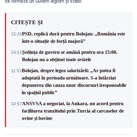
să formeze un Guvern legitim și stabil.
CITEȘTE ȘI
PSD, replică dură pentru Bolojan: „România este
15:26
într-o situație de forță majoră”
Ședința de guvern se amână pentru ora 15:00.
14:51
Bolojan nu a obținut toate avizele
Bolojan, despre legea salarizării: „Ar putea fi
11:51
adoptată în perioada următoare. S-a întârziat
depunerea din cauza unor discursuri iresponsabile
în spaţiul public”
ANSVSA a negociat, la Ankara, un acord pentru
10:57
facilitarea tranzitului prin Turcia al carcaselor de
ovine și bovine