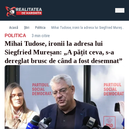
Acasă
Știri
Politica
Mihai Tudose, ironii la adresa lui Siegfried Mureșan: „A pățit ceva, s-a dereglat brusc de când a fost desemnat”
·
POLITICA
3 min citire
Mihai Tudose, ironii la adresa lui
Siegfried Mureșan: „A pățit ceva, s-a
dereglat brusc de când a fost desemnat”