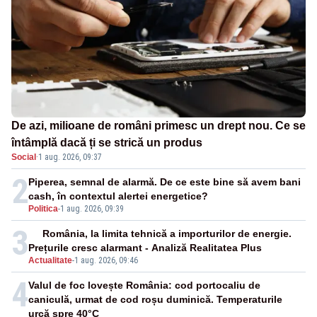
De azi, milioane de români primesc un drept nou. Ce se
întâmplă dacă ți se strică un produs
Social
·
1 aug. 2026, 09:37
2
Piperea, semnal de alarmă. De ce este bine să avem bani
cash, în contextul alertei energetice?
Politica
-
1 aug. 2026, 09:39
3
România, la limita tehnică a importurilor de energie.
Prețurile cresc alarmant - Analiză Realitatea Plus
Actualitate
-
1 aug. 2026, 09:46
4
Valul de foc lovește România: cod portocaliu de
caniculă, urmat de cod roșu duminică. Temperaturile
urcă spre 40°C