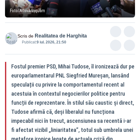
Foto/Arhivă/Inquam
Realitatea de Harghita
Scris de
Publicat:
9 iul. 2026, 21:50
Fostul premier PSD, Mihai Tudose, îl ironizează dur pe
europarlamentarul PNL Siegfried Mureșan, lansând
speculații cu privire la comportamentul recent al
acestuia în contextul negocierilor politice pentru
funcții de reprezentare. În stilul său caustic și direct,
Tudose afirmă că, deși liberalul nu funcționa
impecabil nici în trecut, ascensiunea sa recentă i-ar
fi afectat vizibil „liniaritatea”, totul sub umbrela unei
metafore ironice legate de actuala criză din