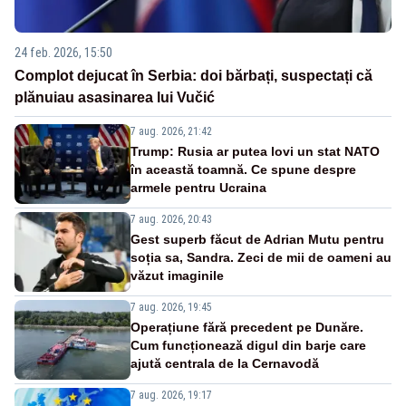
24 feb. 2026, 15:50
Complot dejucat în Serbia: doi bărbați, suspectați că
plănuiau asasinarea lui Vučić
7 aug. 2026, 21:42
Trump: Rusia ar putea lovi un stat NATO
în această toamnă. Ce spune despre
armele pentru Ucraina
7 aug. 2026, 20:43
Gest superb făcut de Adrian Mutu pentru
soția sa, Sandra. Zeci de mii de oameni au
văzut imaginile
7 aug. 2026, 19:45
Operațiune fără precedent pe Dunăre.
Cum funcționează digul din barje care
ajută centrala de la Cernavodă
7 aug. 2026, 19:17