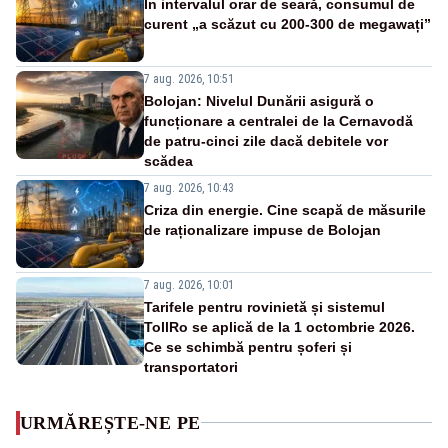
În intervalul orar de seară, consumul de
curent „a scăzut cu 200-300 de megawați”
7 aug. 2026, 10:51
Bolojan: Nivelul Dunării asigură o
funcționare a centralei de la Cernavodă
de patru-cinci zile dacă debitele vor
scădea
7 aug. 2026, 10:43
Criza din energie. Cine scapă de măsurile
de raționalizare impuse de Bolojan
7 aug. 2026, 10:01
Tarifele pentru rovinietă și sistemul
TollRo se aplică de la 1 octombrie 2026.
Ce se schimbă pentru șoferi și
transportatori
URMĂREȘTE-NE PE