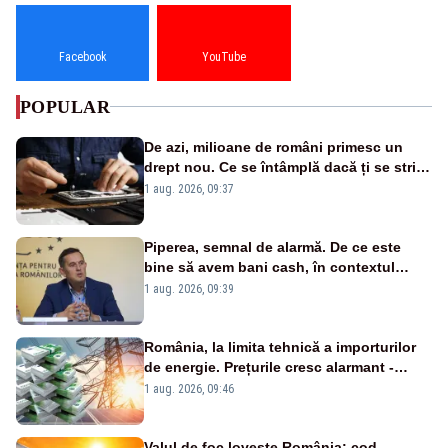
Facebook
YouTube
POPULAR
De azi, milioane de români primesc un
drept nou. Ce se întâmplă dacă ți se strică
un produs
1 aug. 2026, 09:37
Piperea, semnal de alarmă. De ce este
bine să avem bani cash, în contextul
alertei energetice?
1 aug. 2026, 09:39
România, la limita tehnică a importurilor
de energie. Prețurile cresc alarmant -
Analiză Realitatea Plus
1 aug. 2026, 09:46
Valul de foc lovește România: cod