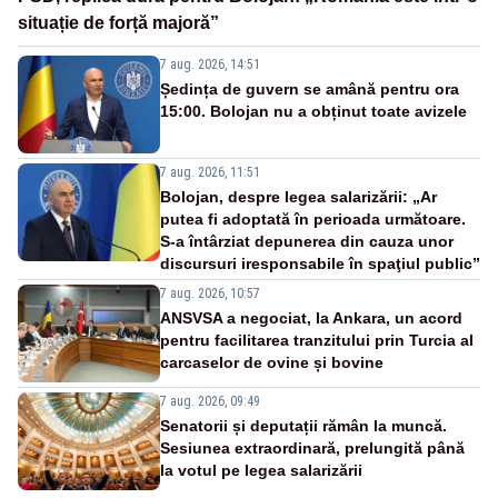
situație de forță majoră”
7 aug. 2026, 14:51
Ședința de guvern se amână pentru ora
15:00. Bolojan nu a obținut toate avizele
7 aug. 2026, 11:51
Bolojan, despre legea salarizării: „Ar
putea fi adoptată în perioada următoare.
S-a întârziat depunerea din cauza unor
discursuri iresponsabile în spaţiul public”
7 aug. 2026, 10:57
ANSVSA a negociat, la Ankara, un acord
pentru facilitarea tranzitului prin Turcia al
carcaselor de ovine și bovine
7 aug. 2026, 09:49
Senatorii și deputații rămân la muncă.
Sesiunea extraordinară, prelungită până
la votul pe legea salarizării