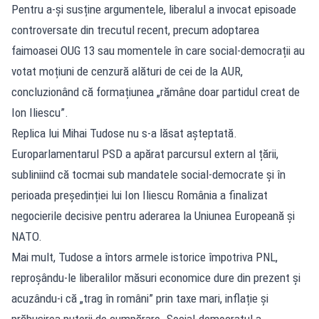
Pentru a-și susține argumentele, liberalul a invocat episoade
controversate din trecutul recent, precum adoptarea
faimoasei OUG 13 sau momentele în care social-democrații au
votat moțiuni de cenzură alături de cei de la AUR,
concluzionând că formațiunea „rămâne doar partidul creat de
Ion Iliescu”.
Replica lui Mihai Tudose nu s-a lăsat așteptată.
Europarlamentarul PSD a apărat parcursul extern al țării,
subliniind că tocmai sub mandatele social-democrate și în
perioada președinției lui Ion Iliescu România a finalizat
negocierile decisive pentru aderarea la Uniunea Europeană și
NATO.
Mai mult, Tudose a întors armele istorice împotriva PNL,
reproșându-le liberalilor măsuri economice dure din prezent și
acuzându-i că „trag în români” prin taxe mari, inflație și
prăbușirea puterii de cumpărare. Social-democratul a