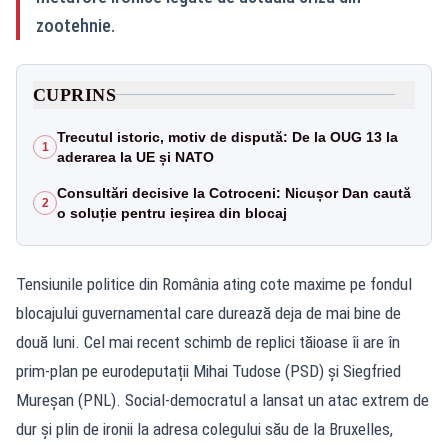
zootehnie.
CUPRINS
Trecutul istoric, motiv de dispută: De la OUG 13 la
1
aderarea la UE și NATO
Consultări decisive la Cotroceni: Nicușor Dan caută
2
o soluție pentru ieșirea din blocaj
Tensiunile politice din România ating cote maxime pe fondul
blocajului guvernamental care durează deja de mai bine de
două luni. Cel mai recent schimb de replici tăioase îi are în
prim-plan pe eurodeputații Mihai Tudose (PSD) și Siegfried
Mureșan (PNL). Social-democratul a lansat un atac extrem de
dur și plin de ironii la adresa colegului său de la Bruxelles,