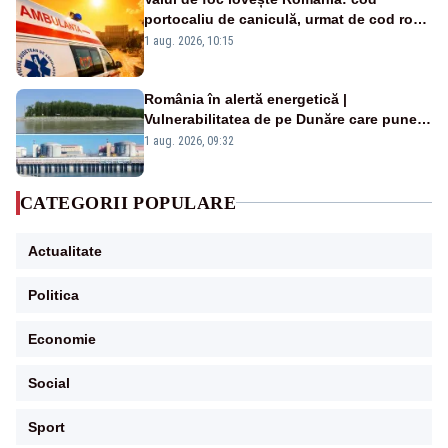
portocaliu de caniculă, urmat de cod roșu
duminică. Temperaturile urcă spre 40°C
1 aug. 2026, 10:15
România în alertă energetică |
Vulnerabilitatea de pe Dunăre care pune
în pericol Centrala Cernavodă era
1 aug. 2026, 09:32
cunoscută de pe vremea lui Ceaușescu
CATEGORII POPULARE
Actualitate
Politica
Economie
Social
Sport