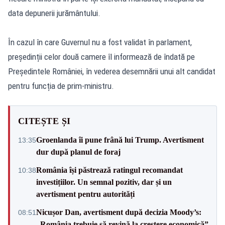
data depunerii jurământului.
În cazul în care Guvernul nu a fost validat în parlament,
președinții celor două camere îl informează de îndată pe
Președintele României, în vederea desemnării unui alt candidat
pentru funcția de prim-ministru.
CITEȘTE ȘI
Groenlanda îi pune frână lui Trump. Avertisment
13:35
dur după planul de foraj
România își păstrează ratingul recomandat
10:38
investițiilor. Un semnal pozitiv, dar și un
avertisment pentru autorități
Nicușor Dan, avertisment după decizia Moody’s:
08:51
„România trebuie să revină la creștere economică”