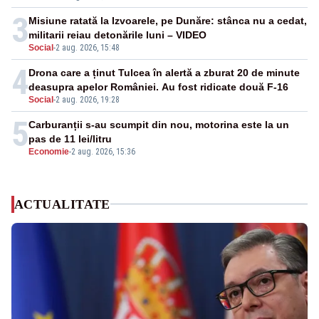
3
Misiune ratată la Izvoarele, pe Dunăre: stânca nu a cedat,
militarii reiau detonările luni – VIDEO
Social
-
2 aug. 2026, 15:48
4
Drona care a ținut Tulcea în alertă a zburat 20 de minute
deasupra apelor României. Au fost ridicate două F-16
Social
-
2 aug. 2026, 19:28
5
Carburanții s-au scumpit din nou, motorina este la un
pas de 11 lei/litru
Economie
-
2 aug. 2026, 15:36
ACTUALITATE