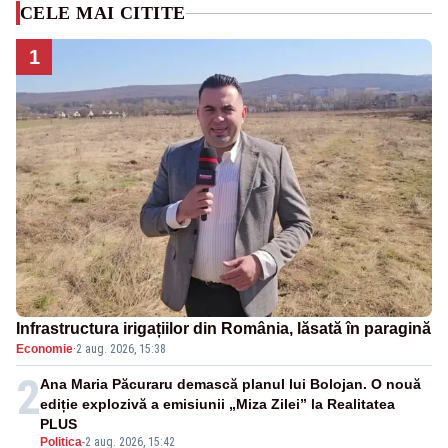
CELE MAI CITITE
1
Infrastructura irigațiilor din România, lăsată în paragină
Economie
·
2 aug. 2026, 15:38
2
Ana Maria Păcuraru demască planul lui Bolojan. O nouă
ediție explozivă a emisiunii „Miza Zilei” la Realitatea
PLUS
Politica
-
2 aug. 2026, 15:42