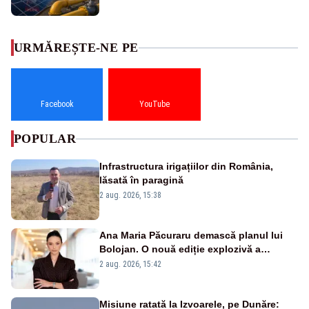
URMĂREȘTE-NE PE
Facebook
YouTube
POPULAR
Infrastructura irigațiilor din România,
lăsată în paragină
2 aug. 2026, 15:38
Ana Maria Păcuraru demască planul lui
Bolojan. O nouă ediție explozivă a
emisiunii „Miza Zilei” la Realitatea PLUS
2 aug. 2026, 15:42
Misiune ratată la Izvoarele, pe Dunăre: