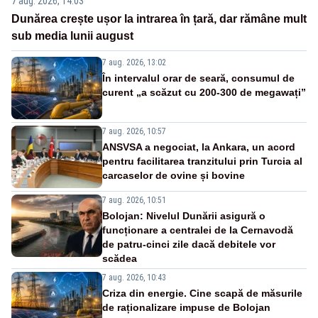
7 aug. 2026, 14:03
Dunărea crește ușor la intrarea în țară, dar rămâne mult
sub media lunii august
7 aug. 2026, 13:02
În intervalul orar de seară, consumul de
curent „a scăzut cu 200-300 de megawați”
7 aug. 2026, 10:57
ANSVSA a negociat, la Ankara, un acord
pentru facilitarea tranzitului prin Turcia al
carcaselor de ovine și bovine
7 aug. 2026, 10:51
Bolojan: Nivelul Dunării asigură o
funcționare a centralei de la Cernavodă
de patru-cinci zile dacă debitele vor
scădea
7 aug. 2026, 10:43
Criza din energie. Cine scapă de măsurile
de raționalizare impuse de Bolojan