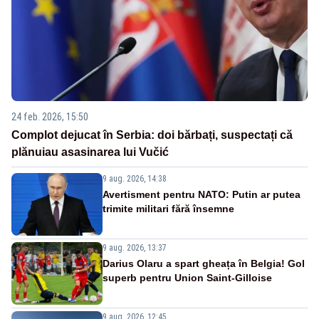
24 feb. 2026, 15:50
Complot dejucat în Serbia: doi bărbați, suspectați că
plănuiau asasinarea lui Vučić
9 aug. 2026, 14:38
Avertisment pentru NATO: Putin ar putea
trimite militari fără însemne
9 aug. 2026, 13:37
Darius Olaru a spart gheața în Belgia! Gol
superb pentru Union Saint-Gilloise
9 aug. 2026, 12:45