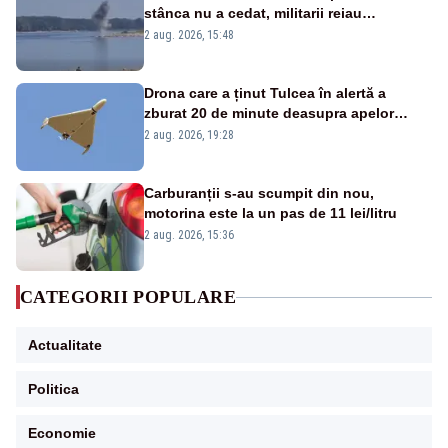
stânca nu a cedat, militarii reiau
detonările luni – VIDEO
2 aug. 2026, 15:48
Drona care a ținut Tulcea în alertă a
zburat 20 de minute deasupra apelor
României. Au fost ridicate două F-16
2 aug. 2026, 19:28
Carburanții s-au scumpit din nou,
motorina este la un pas de 11 lei/litru
2 aug. 2026, 15:36
CATEGORII POPULARE
Actualitate
Politica
Economie