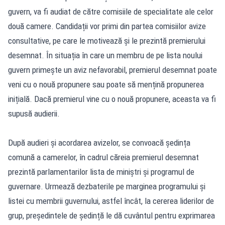
guvern, va fi audiat de către comisiile de specialitate ale celor
două camere. Candidații vor primi din partea comisiilor avize
consultative, pe care le motivează și le prezintă premierului
desemnat. În situația în care un membru de pe lista noului
guvern primește un aviz nefavorabil, premierul desemnat poate
veni cu o nouă propunere sau poate să mențină propunerea
inițială. Dacă premierul vine cu o nouă propunere, aceasta va fi
supusă audierii.
După audieri și acordarea avizelor, se convoacă ședința
comună a camerelor, în cadrul căreia premierul desemnat
prezintă parlamentarilor lista de miniștri și programul de
guvernare. Urmează dezbaterile pe marginea programului și
listei cu membrii guvernului, astfel încât, la cererea liderilor de
grup, președintele de ședință le dă cuvântul pentru exprimarea