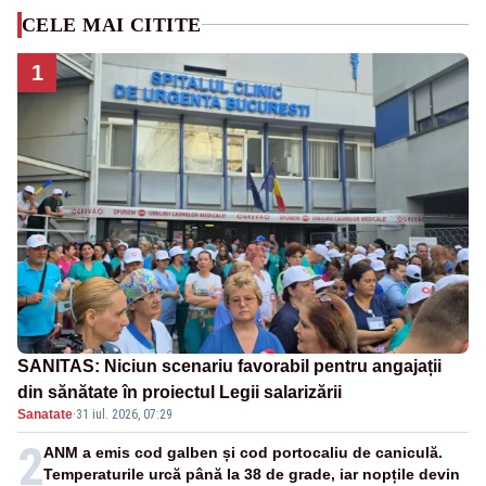
CELE MAI CITITE
1
SANITAS: Niciun scenariu favorabil pentru angajații
din sănătate în proiectul Legii salarizării
Sanatate
·
31 iul. 2026, 07:29
2
ANM a emis cod galben și cod portocaliu de caniculă.
Temperaturile urcă până la 38 de grade, iar nopțile devin