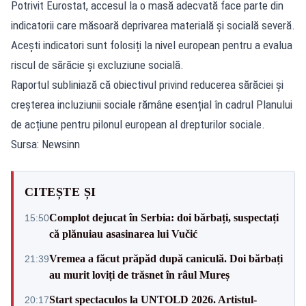
Potrivit Eurostat, accesul la o masă adecvată face parte din
indicatorii care măsoară deprivarea materială și socială severă.
Acești indicatori sunt folosiți la nivel european pentru a evalua
riscul de sărăcie și excluziune socială.
Raportul subliniază că obiectivul privind reducerea sărăciei și
creșterea incluziunii sociale rămâne esențial în cadrul Planului
de acțiune pentru pilonul european al drepturilor sociale.
Sursa: Newsinn
CITEȘTE ȘI
Complot dejucat în Serbia: doi bărbați, suspectați
15:50
că plănuiau asasinarea lui Vučić
Vremea a făcut prăpăd după caniculă. Doi bărbați
21:39
au murit loviți de trăsnet în râul Mureș
Start spectaculos la UNTOLD 2026. Artistul-
20:17