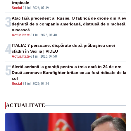
tropicale
Social
-
31 iul. 2026, 07:39
3
Atac fără precedent al Rusiei. O fabrică de drone din Kiev
deținută de o companie americană, distrusă de o rachetă
rusească
Actualitate
-
31 iul. 2026, 07:40
4
ITALIA: 7 persoane, dispărute după prăbușirea unei
clădiri în Sicilia | VIDEO
Actualitate
-
31 iul. 2026, 07:50
5
Alertă aeriană la graniță pentru a treia oară în 24 de ore.
Două aeronave Eurofighter britanice au fost ridicate de la
sol
Social
-
31 iul. 2026, 07:24
ACTUALITATE