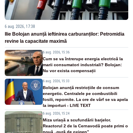
6 aug. 2026, 17:38
Ilie Bolojan anunță ieftinirea carburanților: Petromidia
revine la capacitate maximă
6 aug. 2026, 15:36
Cum se va întrerupe energia electrică la
marii consumatori industriali? Bolojan:
Nu vor exista compensații
6 aug. 2026, 15:33
Bolojan anunță restricțiile de consum
energetic. Centralele pe combustibili
fosili, repornite. La ore de vârf se va apela
la importuri - LIVE TEXT
6 aug. 2026, 15:24
Miza uriașă a scufundării barjelor.
Reactorul 2 de la Cernavodă poate primi o
nouă „gură de oxigen”