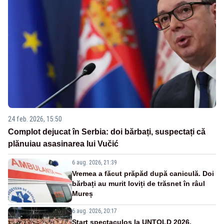
24 feb. 2026, 15:50
Complot dejucat în Serbia: doi bărbați, suspectați că
plănuiau asasinarea lui Vučić
6 aug. 2026, 21:39
Vremea a făcut prăpăd după caniculă. Doi
bărbați au murit loviți de trăsnet în râul
Mureș
6 aug. 2026, 20:17
Start spectaculos la UNTOLD 2026.