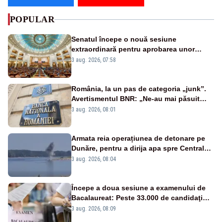
POPULAR
Senatul începe o nouă sesiune
extraordinară pentru aprobarea unor
jaloane din PNRR
3 aug. 2026, 07:58
România, la un pas de categoria „junk”.
Avertismentul BNR: „Ne-au mai păsuit
pentru câteva luni”
3 aug. 2026, 08:01
Armata reia operațiunea de detonare pe
Dunăre, pentru a dirija apa spre Centrala
Cernavodă
3 aug. 2026, 08:04
Începe a doua sesiune a examenului de
Bacalaureat: Peste 33.000 de candidaţi
înscrişi
3 aug. 2026, 08:09