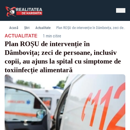
Acasă
Știri
Actualitate
Plan ROȘU de intervenție în Dâmbovița; zeci de persoane, inclusiv copii, au ajuns la spital cu simptome de toxiinfecție alimentară
·
ACTUALITATE
1 min citire
Plan ROȘU de intervenție în
Dâmbovița; zeci de persoane, inclusiv
copii, au ajuns la spital cu simptome de
toxiinfecție alimentară