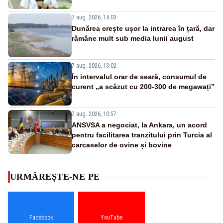
7 aug. 2026, 14:03
Dunărea crește ușor la intrarea în țară, dar
rămâne mult sub media lunii august
7 aug. 2026, 13:02
În intervalul orar de seară, consumul de
curent „a scăzut cu 200-300 de megawați”
7 aug. 2026, 10:57
ANSVSA a negociat, la Ankara, un acord
pentru facilitarea tranzitului prin Turcia al
carcaselor de ovine și bovine
URMĂREȘTE-NE PE
Facebook
YouTube