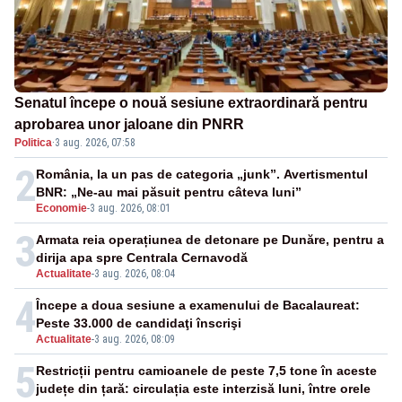
Senatul începe o nouă sesiune extraordinară pentru
aprobarea unor jaloane din PNRR
Politica
·
3 aug. 2026, 07:58
2
România, la un pas de categoria „junk”. Avertismentul
BNR: „Ne-au mai păsuit pentru câteva luni”
Economie
-
3 aug. 2026, 08:01
3
Armata reia operațiunea de detonare pe Dunăre, pentru a
dirija apa spre Centrala Cernavodă
Actualitate
-
3 aug. 2026, 08:04
4
Începe a doua sesiune a examenului de Bacalaureat:
Peste 33.000 de candidaţi înscrişi
Actualitate
-
3 aug. 2026, 08:09
5
Restricții pentru camioanele de peste 7,5 tone în aceste
județe din țară: circulația este interzisă luni, între orele