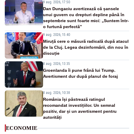
9 aug. 2026, 17:50
Dan Dungaciu avertizează că șansele
unui guvern cu drepturi depline până în
septembrie sunt foarte mici: „Suntem într-
o furtună perfectă”
9 aug. 2026, 15:40
Miruță cere o măsură radicală după atacul
de la Cluj. Legea dezinformării, din nou în
discuție
8 aug. 2026, 13:35
Groenlanda îi pune frână lui Trump.
Avertisment dur după planul de foraj
8 aug. 2026, 10:38
România își păstrează ratingul
recomandat investițiilor. Un semnal
pozitiv, dar și un avertisment pentru
autorități
ECONOMIE