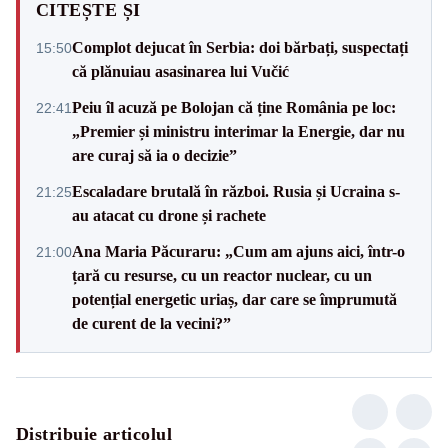
CITEȘTE ȘI
Complot dejucat în Serbia: doi bărbați, suspectați
15:50
că plănuiau asasinarea lui Vučić
Peiu îl acuză pe Bolojan că ține România pe loc:
22:41
„Premier și ministru interimar la Energie, dar nu
are curaj să ia o decizie”
Escaladare brutală în război. Rusia și Ucraina s-
21:25
au atacat cu drone și rachete
Ana Maria Păcuraru: „Cum am ajuns aici, într-o
21:00
țară cu resurse, cu un reactor nuclear, cu un
potențial energetic uriaș, dar care se împrumută
de curent de la vecini?”
Distribuie articolul