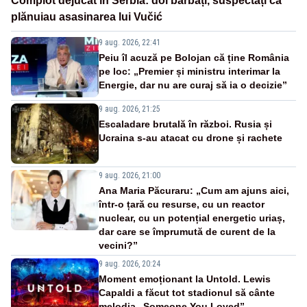
Complot dejucat în Serbia: doi bărbați, suspectați că
plănuiau asasinarea lui Vučić
9 aug. 2026, 22:41
Peiu îl acuză pe Bolojan că ține România
pe loc: „Premier și ministru interimar la
Energie, dar nu are curaj să ia o decizie”
9 aug. 2026, 21:25
Escaladare brutală în război. Rusia și
Ucraina s-au atacat cu drone și rachete
9 aug. 2026, 21:00
Ana Maria Păcuraru: „Cum am ajuns aici,
într-o țară cu resurse, cu un reactor
nuclear, cu un potențial energetic uriaș,
dar care se împrumută de curent de la
vecini?”
9 aug. 2026, 20:24
Moment emoționant la Untold. Lewis
Capaldi a făcut tot stadionul să cânte
melodia „Someone You Loved”