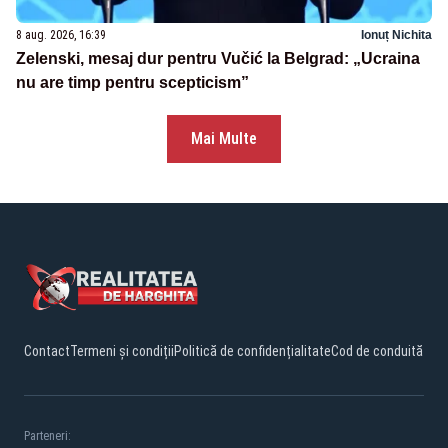
8 aug. 2026, 16:39
Ionuț Nichita
Zelenski, mesaj dur pentru Vučić la Belgrad: „Ucraina
nu are timp pentru scepticism”
Mai Multe
Contact
Termeni și condiții
Politică de confidențialitate
Cod de conduită
Parteneri: