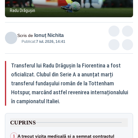
Radu Drăgușin
Ionuț Nichita
Scris de
Publicat:
7 iul. 2026, 14:41
Transferul lui Radu Drăgușin la Fiorentina a fost
oficializat. Clubul din Serie A a anunțat marți
transferul fundașului român de la Tottenham
Hotspur, marcând astfel revenirea internaționalului
în campionatul Italiei.
CUPRINS
A trecut vizita medicală și a semnat contractul
1