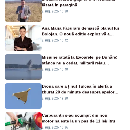
lăsată în paragină
2 aug. 2026, 15:38
Ana Maria Păcuraru demască planul lui
Bolojan. O nouă ediție explozivă a
emisiunii „Miza Zilei” la Realitatea PLUS
2 aug. 2026, 15:42
Misiune ratată la Izvoarele, pe Dunăre:
stânca nu a cedat, militarii reiau
detonările luni – VIDEO
2 aug. 2026, 15:48
Drona care a ținut Tulcea în alertă a
zburat 20 de minute deasupra apelor
României. Au fost ridicate două F-16
2 aug. 2026, 19:28
Carburanții s-au scumpit din nou,
motorina este la un pas de 11 lei/litru
2 aug. 2026, 15:36