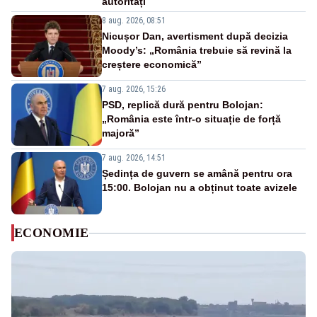
autorități
8 aug. 2026, 08:51
Nicușor Dan, avertisment după decizia
Moody’s: „România trebuie să revină la
creștere economică”
7 aug. 2026, 15:26
PSD, replică dură pentru Bolojan:
„România este într-o situație de forță
majoră”
7 aug. 2026, 14:51
Ședința de guvern se amână pentru ora
15:00. Bolojan nu a obținut toate avizele
ECONOMIE