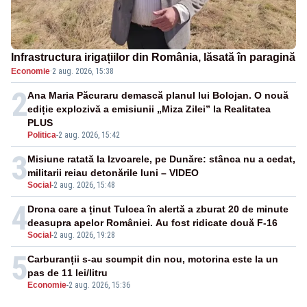
Infrastructura irigațiilor din România, lăsată în paragină
Economie
·
2 aug. 2026, 15:38
2
Ana Maria Păcuraru demască planul lui Bolojan. O nouă
ediție explozivă a emisiunii „Miza Zilei” la Realitatea
PLUS
Politica
-
2 aug. 2026, 15:42
3
Misiune ratată la Izvoarele, pe Dunăre: stânca nu a cedat,
militarii reiau detonările luni – VIDEO
Social
-
2 aug. 2026, 15:48
4
Drona care a ținut Tulcea în alertă a zburat 20 de minute
deasupra apelor României. Au fost ridicate două F-16
Social
-
2 aug. 2026, 19:28
5
Carburanții s-au scumpit din nou, motorina este la un
pas de 11 lei/litru
Economie
-
2 aug. 2026, 15:36