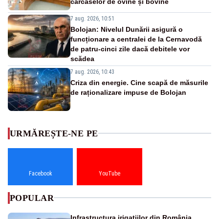
carcaselor de ovine și bovine
7 aug. 2026, 10:51
Bolojan: Nivelul Dunării asigură o
funcționare a centralei de la Cernavodă
de patru-cinci zile dacă debitele vor
scădea
7 aug. 2026, 10:43
Criza din energie. Cine scapă de măsurile
de raționalizare impuse de Bolojan
URMĂREȘTE-NE PE
Facebook
YouTube
POPULAR
Infrastructura irigațiilor din România,