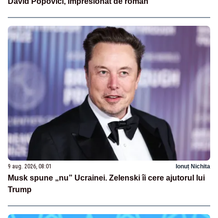
David Popovici, impresionat de român
9 aug. 2026, 08:01
Ionuț Nichita
Musk spune „nu” Ucrainei. Zelenski îi cere ajutorul lui
Trump