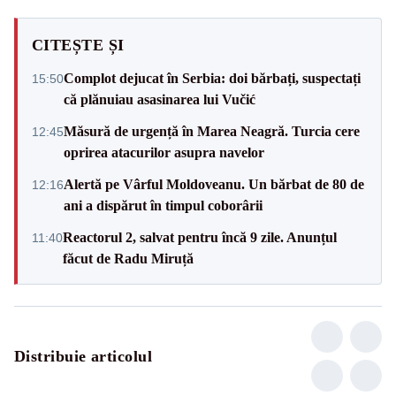
CITEȘTE ȘI
Complot dejucat în Serbia: doi bărbați, suspectați
15:50
că plănuiau asasinarea lui Vučić
Măsură de urgență în Marea Neagră. Turcia cere
12:45
oprirea atacurilor asupra navelor
Alertă pe Vârful Moldoveanu. Un bărbat de 80 de
12:16
ani a dispărut în timpul coborârii
Reactorul 2, salvat pentru încă 9 zile. Anunțul
11:40
făcut de Radu Miruță
Distribuie articolul