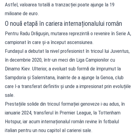
Astfel, valoarea totală a tranzacției poate ajunge la 19
milioane de euro.
O nouă etapă în cariera internaționalului român
Pentru Radu Drăgușin, mutarea reprezintă o revenire în Serie A,
campionat în care și-a început ascensiunea.
Fundașul a debutat la nivel profesionist în tricoul lui Juventus,
în decembrie 2020, într-un meci din Liga Campionilor cu
Dinamo Kiev. Ulterior, a evoluat sub formă de împrumut la
Sampdoria și Salernitana, înainte de a ajunge la Genoa, club
care l-a transferat definitiv și unde a impresionat prin evoluțiile
sale.
Prestațiile solide din tricoul formației genoveze i-au adus, în
ianuarie 2024, transferul în Premier League, la Tottenham
Hotspur, iar acum internaționalul român revine în fotbalul
italian pentru un nou capitol al carierei sale.