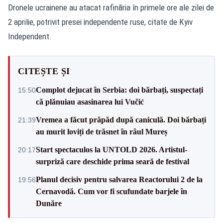
Dronele ucrainene au atacat rafinăria în primele ore ale zilei de
2 aprilie, potrivit presei independente ruse, citate de
Kyiv
Independent.
CITEȘTE ȘI
Complot dejucat în Serbia: doi bărbați, suspectați
15:50
că plănuiau asasinarea lui Vučić
Vremea a făcut prăpăd după caniculă. Doi bărbați
21:39
au murit loviți de trăsnet în râul Mureș
Start spectaculos la UNTOLD 2026. Artistul-
20:17
surpriză care deschide prima seară de festival
Planul decisiv pentru salvarea Reactorului 2 de la
19:56
Cernavodă. Cum vor fi scufundate barjele în
Dunăre