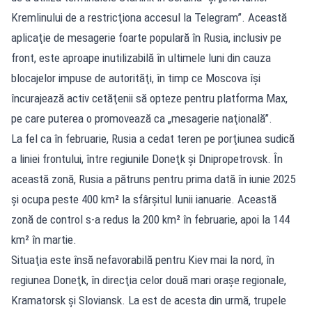
Kremlinului de a restricţiona accesul la Telegram”. Această
aplicaţie de mesagerie foarte populară în Rusia, inclusiv pe
front, este aproape inutilizabilă în ultimele luni din cauza
blocajelor impuse de autorităţi, în timp ce Moscova îşi
încurajează activ cetăţenii să opteze pentru platforma Max,
pe care puterea o promovează ca „mesagerie naţională”.
La fel ca în februarie, Rusia a cedat teren pe porţiunea sudică
a liniei frontului, între regiunile Doneţk şi Dnipropetrovsk. În
această zonă, Rusia a pătruns pentru prima dată în iunie 2025
şi ocupa peste 400 km² la sfârşitul lunii ianuarie. Această
zonă de control s-a redus la 200 km² în februarie, apoi la 144
km² în martie.
Situaţia este însă nefavorabilă pentru Kiev mai la nord, în
regiunea Doneţk, în direcţia celor două mari oraşe regionale,
Kramatorsk şi Sloviansk. La est de acesta din urmă, trupele