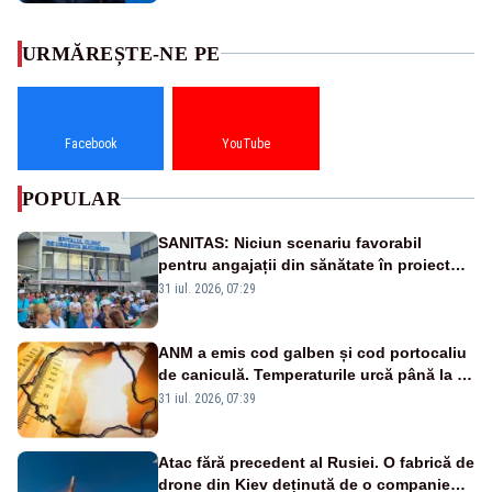
URMĂREȘTE-NE PE
Facebook
YouTube
POPULAR
SANITAS: Niciun scenariu favorabil
pentru angajații din sănătate în proiectul
Legii salarizării
31 iul. 2026, 07:29
ANM a emis cod galben și cod portocaliu
de caniculă. Temperaturile urcă până la 38
de grade, iar nopțile devin tropicale
31 iul. 2026, 07:39
Atac fără precedent al Rusiei. O fabrică de
drone din Kiev deținută de o companie