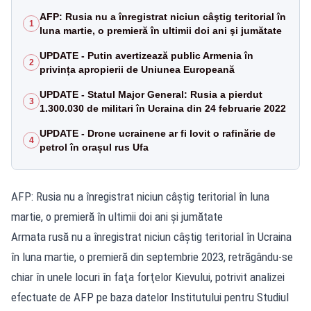
AFP: Rusia nu a înregistrat niciun câştig teritorial în
1
luna martie, o premieră în ultimii doi ani şi jumătate
UPDATE - Putin avertizează public Armenia în
2
privința apropierii de Uniunea Europeană
UPDATE - Statul Major General: Rusia a pierdut
3
1.300.030 de militari în Ucraina din 24 februarie 2022
UPDATE - Drone ucrainene ar fi lovit o rafinărie de
4
petrol în orașul rus Ufa
AFP: Rusia nu a înregistrat niciun câştig teritorial în luna
martie, o premieră în ultimii doi ani şi jumătate
Armata rusă nu a înregistrat niciun câştig teritorial în Ucraina
în luna martie, o premieră din septembrie 2023, retrăgându-se
chiar în unele locuri în faţa forţelor Kievului, potrivit analizei
efectuate de AFP pe baza datelor Institutului pentru Studiul