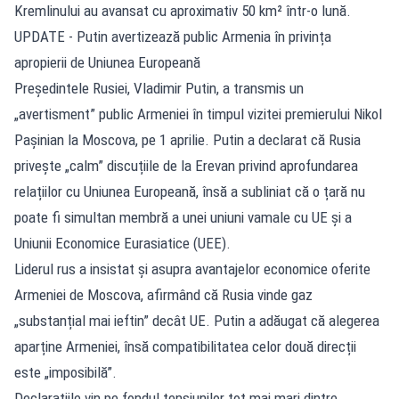
Kremlinului au avansat cu aproximativ 50 km² într-o lună.
UPDATE - Putin avertizează public Armenia în privința
apropierii de Uniunea Europeană
Președintele Rusiei, Vladimir Putin, a transmis un
„avertisment” public Armeniei în timpul vizitei premierului Nikol
Pașinian la Moscova, pe 1 aprilie. Putin a declarat că Rusia
privește „calm” discuțiile de la Erevan privind aprofundarea
relațiilor cu Uniunea Europeană, însă a subliniat că o țară nu
poate fi simultan membră a unei uniuni vamale cu UE și a
Uniunii Economice Eurasiatice (UEE).
Liderul rus a insistat și asupra avantajelor economice oferite
Armeniei de Moscova, afirmând că Rusia vinde gaz
„substanțial mai ieftin” decât UE. Putin a adăugat că alegerea
aparține Armeniei, însă compatibilitatea celor două direcții
este „imposibilă”.
Declarațiile vin pe fondul tensiunilor tot mai mari dintre