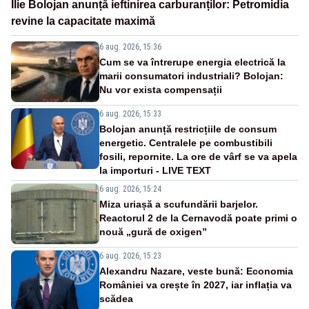
Ilie Bolojan anunță ieftinirea carburanților: Petromidia
revine la capacitate maximă
6 aug. 2026, 15:36
Cum se va întrerupe energia electrică la
marii consumatori industriali? Bolojan:
Nu vor exista compensații
6 aug. 2026, 15:33
Bolojan anunță restricțiile de consum
energetic. Centralele pe combustibili
fosili, repornite. La ore de vârf se va apela
la importuri - LIVE TEXT
6 aug. 2026, 15:24
Miza uriașă a scufundării barjelor.
Reactorul 2 de la Cernavodă poate primi o
nouă „gură de oxigen”
6 aug. 2026, 15:23
Alexandru Nazare, veste bună: Economia
României va crește în 2027, iar inflația va
scădea