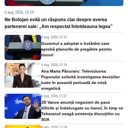
6 aug. 2026, 16:34
Ilie Bolojan evită un răspuns clar despre averea
partenerei sale: „Am respectat întotdeauna legea”
6 aug. 2026, 15:39
Guvernul a adoptat o hotărâre care
aprobă planurile de pregătire pentru
riscuri
6 aug. 2026, 15:18
Ana Maria Păcuraru: Televiziunea
Poporului solicită investigarea deciziilor
luate în această perioadă de criză
enegetică
6 aug. 2026, 11:27
JD Vance anunță negocieri de pace
dificile și îndelungate cu Iranul, în timp ce
Teheranul neagă existența discuțiilor cu
SUA
6 aug. 2026, 11:24