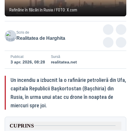
Rafinărie în flăcări în Rusia / FOTO: X.com
Scris de
Realitatea de Harghita
Publicat
Sursă
3 apr. 2026, 08:28
realitatea.net
Un incendiu a izbucnit la o rafinărie petrolieră din Ufa,
capitala Republicii Bașkortostan (Bașchiria) din
Rusia, în urma unui atac cu drone în noaptea de
miercuri spre joi.
CUPRINS