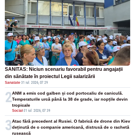
SANITAS: Niciun scenariu favorabil pentru angajații
din sănătate în proiectul Legii salarizării
Sanatate
·
31 iul. 2026, 07:29
2
ANM a emis cod galben și cod portocaliu de caniculă.
Temperaturile urcă până la 38 de grade, iar nopțile devin
tropicale
Social
-
31 iul. 2026, 07:39
3
Atac fără precedent al Rusiei. O fabrică de drone din Kiev
deținută de o companie americană, distrusă de o rachetă
rusească