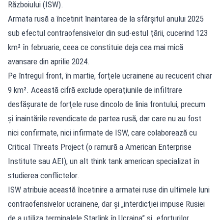
Războiului (ISW).
Armata rusă a încetinit înaintarea de la sfârşitul anului 2025
sub efectul contraofensivelor din sud-estul ţării, cucerind 123
km² în februarie, ceea ce constituie deja cea mai mică
avansare din aprilie 2024.
Pe întregul front, în martie, forţele ucrainene au recucerit chiar
9 km². Această cifră exclude operaţiunile de infiltrare
desfăşurate de forţele ruse dincolo de linia frontului, precum
şi înaintările revendicate de partea rusă, dar care nu au fost
nici confirmate, nici infirmate de ISW, care colaborează cu
Critical Threats Project (o ramură a American Enterprise
Institute sau AEI), un alt think tank american specializat în
studierea conflictelor.
ISW atribuie această încetinire a armatei ruse din ultimele luni
contraofensivelor ucrainene, dar şi „interdicţiei impuse Rusiei
de a utiliza terminalele Starlink în Ucraina” şi „eforturilor