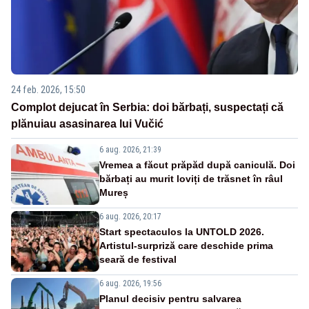
24 feb. 2026, 15:50
Complot dejucat în Serbia: doi bărbați, suspectați că
plănuiau asasinarea lui Vučić
6 aug. 2026, 21:39
Vremea a făcut prăpăd după caniculă. Doi
bărbați au murit loviți de trăsnet în râul
Mureș
6 aug. 2026, 20:17
Start spectaculos la UNTOLD 2026.
Artistul-surpriză care deschide prima
seară de festival
6 aug. 2026, 19:56
Planul decisiv pentru salvarea