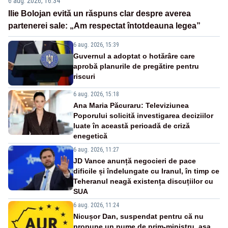
6 aug. 2026, 16:34
Ilie Bolojan evită un răspuns clar despre averea
partenerei sale: „Am respectat întotdeauna legea”
6 aug. 2026, 15:39
Guvernul a adoptat o hotărâre care
aprobă planurile de pregătire pentru
riscuri
6 aug. 2026, 15:18
Ana Maria Păcuraru: Televiziunea
Poporului solicită investigarea deciziilor
luate în această perioadă de criză
enegetică
6 aug. 2026, 11:27
JD Vance anunță negocieri de pace
dificile și îndelungate cu Iranul, în timp ce
Teheranul neagă existența discuțiilor cu
SUA
6 aug. 2026, 11:24
Nicușor Dan, suspendat pentru că nu
propune un nume de prim-ministru, așa