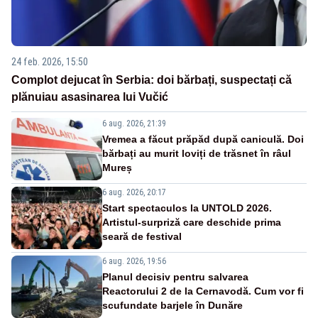
24 feb. 2026, 15:50
Complot dejucat în Serbia: doi bărbați, suspectați că
plănuiau asasinarea lui Vučić
6 aug. 2026, 21:39
Vremea a făcut prăpăd după caniculă. Doi
bărbați au murit loviți de trăsnet în râul
Mureș
6 aug. 2026, 20:17
Start spectaculos la UNTOLD 2026.
Artistul-surpriză care deschide prima
seară de festival
6 aug. 2026, 19:56
Planul decisiv pentru salvarea
Reactorului 2 de la Cernavodă. Cum vor fi
scufundate barjele în Dunăre