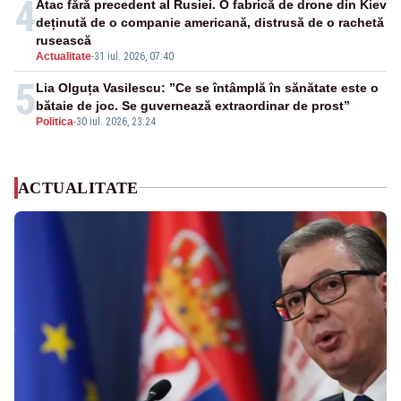
4
Atac fără precedent al Rusiei. O fabrică de drone din Kiev
deținută de o companie americană, distrusă de o rachetă
rusească
Actualitate
-
31 iul. 2026, 07:40
5
Lia Olguța Vasilescu: ”Ce se întâmplă în sănătate este o
bătaie de joc. Se guvernează extraordinar de prost”
Politica
-
30 iul. 2026, 23:24
ACTUALITATE