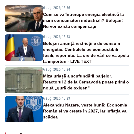
6 aug. 2026, 15:36
Cum se va întrerupe energia electrică la
marii consumatori industriali? Bolojan:
Nu vor exista compensații
6 aug. 2026, 15:33
Bolojan anunță restricțiile de consum
energetic. Centralele pe combustibili
fosili, repornite. La ore de vârf se va apela
la importuri - LIVE TEXT
6 aug. 2026, 15:24
Miza uriașă a scufundării barjelor.
Reactorul 2 de la Cernavodă poate primi o
nouă „gură de oxigen”
6 aug. 2026, 15:23
Alexandru Nazare, veste bună: Economia
României va crește în 2027, iar inflația va
scădea