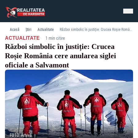
Acasă
Știri
Actualitate
Război simbolic în justiție: Crucea Roșie România cere anularea siglei oficiale a Salvamont
·
ACTUALITATE
1 min citire
Război simbolic în justiție: Crucea
Roșie România cere anularea siglei
oficiale a Salvamont
FOTO: Arhivă