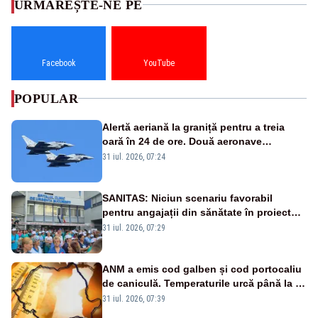
URMĂREȘTE-NE PE
Facebook
YouTube
POPULAR
Alertă aeriană la graniță pentru a treia
oară în 24 de ore. Două aeronave
Eurofighter britanice au fost ridicate de la
31 iul. 2026, 07:24
sol
SANITAS: Niciun scenariu favorabil
pentru angajații din sănătate în proiectul
Legii salarizării
31 iul. 2026, 07:29
ANM a emis cod galben și cod portocaliu
de caniculă. Temperaturile urcă până la 38
de grade, iar nopțile devin tropicale
31 iul. 2026, 07:39