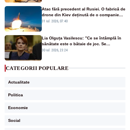
Atac fără precedent al Rusiei. O fabrică de
drone din Kiev deținută de o companie
americană, distrusă de o rachetă
31 iul. 2026, 07:40
rusească
Lia Olguța Vasilescu: ”Ce se întâmplă în
sănătate este o bătaie de joc. Se
guvernează extraordinar de prost”
30 iul. 2026, 23:24
CATEGORII POPULARE
Actualitate
Politica
Economie
Social