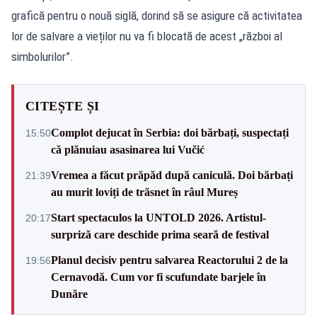
grafică pentru o nouă siglă, dorind să se asigure că activitatea
lor de salvare a vieților nu va fi blocată de acest „război al
simbolurilor”.
CITEȘTE ȘI
Complot dejucat în Serbia: doi bărbați, suspectați
15:50
că plănuiau asasinarea lui Vučić
Vremea a făcut prăpăd după caniculă. Doi bărbați
21:39
au murit loviți de trăsnet în râul Mureș
Start spectaculos la UNTOLD 2026. Artistul-
20:17
surpriză care deschide prima seară de festival
Planul decisiv pentru salvarea Reactorului 2 de la
19:56
Cernavodă. Cum vor fi scufundate barjele în
Dunăre