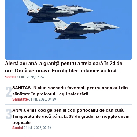
Alertă aeriană la graniță pentru a treia oară în 24 de
ore. Două aeronave Eurofighter britanice au fost
Social
·
31 iul. 2026, 07:24
ridicate de la sol
2
SANITAS: Niciun scenariu favorabil pentru angajații din
sănătate în proiectul Legii salarizării
Sanatate
-
31 iul. 2026, 07:29
3
ANM a emis cod galben și cod portocaliu de caniculă.
Temperaturile urcă până la 38 de grade, iar nopțile devin
tropicale
Social
-
31 iul. 2026, 07:39