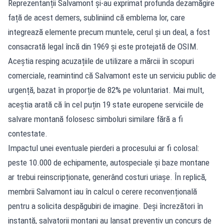
Reprezentanții Salvamont și-au exprimat profunda dezamăgire
față de acest demers, subliniind că emblema lor, care
integrează elemente precum muntele, cerul și un deal, a fost
consacrată legal încă din 1969 și este protejată de OSIM.
Aceștia resping acuzațiile de utilizare a mărcii în scopuri
comerciale, reamintind că Salvamont este un serviciu public de
urgență, bazat în proporție de 82% pe voluntariat. Mai mult,
aceștia arată că în cel puțin 19 state europene serviciile de
salvare montană folosesc simboluri similare fără a fi
contestate.
Impactul unei eventuale pierderi a procesului ar fi colosal:
peste 10.000 de echipamente, autospeciale și baze montane
ar trebui reinscripționate, generând costuri uriașe. În replică,
membrii Salvamont iau în calcul o cerere reconvențională
pentru a solicita despăgubiri de imagine. Deși încrezători în
instanță, salvatorii montani au lansat preventiv un concurs de