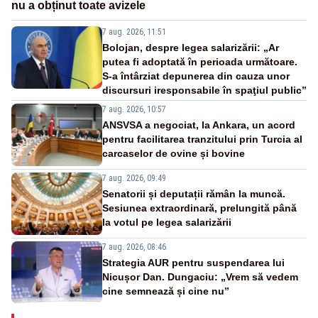
nu a obținut toate avizele
7 aug. 2026, 11:51
Bolojan, despre legea salarizării: „Ar
putea fi adoptată în perioada următoare.
S-a întârziat depunerea din cauza unor
discursuri iresponsabile în spaţiul public”
7 aug. 2026, 10:57
ANSVSA a negociat, la Ankara, un acord
pentru facilitarea tranzitului prin Turcia al
carcaselor de ovine și bovine
7 aug. 2026, 09:49
Senatorii și deputații rămân la muncă.
Sesiunea extraordinară, prelungită până
la votul pe legea salarizării
7 aug. 2026, 08:46
Strategia AUR pentru suspendarea lui
Nicușor Dan. Dungaciu: „Vrem să vedem
cine semnează și cine nu”