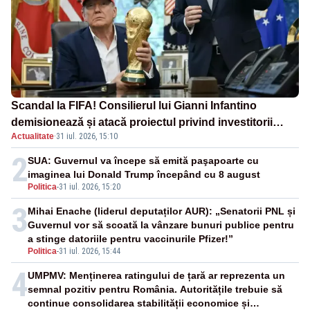
Scandal la FIFA! Consilierul lui Gianni Infantino
demisionează și atacă proiectul privind investitorii
Actualitate
·
31 iul. 2026, 15:10
străini
2
SUA: Guvernul va începe să emită paşapoarte cu
imaginea lui Donald Trump începând cu 8 august
Politica
-
31 iul. 2026, 15:20
3
Mihai Enache (liderul deputaților AUR): „Senatorii PNL și
Guvernul vor să scoată la vânzare bunuri publice pentru
a stinge datoriile pentru vaccinurile Pfizer!”
Politica
-
31 iul. 2026, 15:44
4
UMPMV: Menținerea ratingului de țară ar reprezenta un
semnal pozitiv pentru România. Autoritățile trebuie să
continue consolidarea stabilității economice și