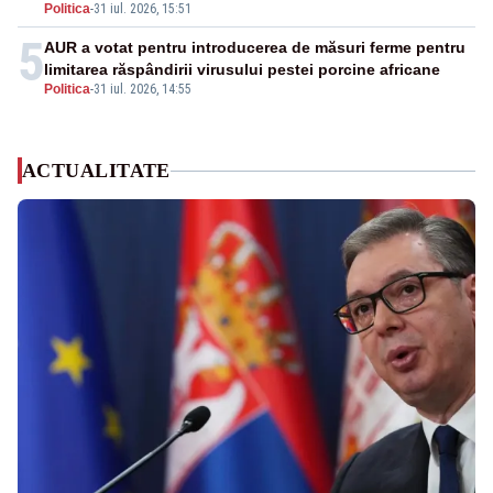
Politica
-
31 iul. 2026, 15:51
financiare
5
AUR a votat pentru introducerea de măsuri ferme pentru
limitarea răspândirii virusului pestei porcine africane
Politica
-
31 iul. 2026, 14:55
ACTUALITATE