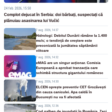
24 feb. 2026, 15:50
Complot dejucat în Serbia: doi bărbați, suspectați că
plănuiau asasinarea lui Vučić
7 aug. 2026, 14:37
Hidrologi: Debitul Dunării rămâne la 1.400
mc/s; o tendință de creștere este
preconizată la jumătatea săptămânii
viitoare
7 aug. 2026, 14:32
eMAG are un singur acționar. Comisia
Europeană a aprobat tranzacția care
schimbă structura gigantului românesc
7 aug. 2026, 14:30
ELCEN oprește preventiv CET Grozăvești
din cauza caniculei. Apa caldă în
București nu va fi afectată
7 aug. 2026, 12:36
Cod galben de inundații în România. Zeci