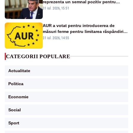
reprezenta un semnal pozitiv pentru
România. Autoritățile trebuie să continue
31 iul. 2026, 15:51
consolidarea stabilității economice și
financiare
AUR a votat pentru introducerea de
măsuri ferme pentru limitarea răspândirii
virusului pestei porcine africane
31 iul. 2026, 14:55
CATEGORII POPULARE
Actualitate
Politica
Economie
Social
Sport