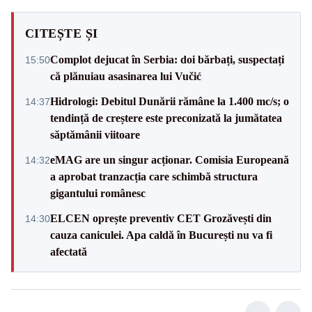
CITEȘTE ȘI
Complot dejucat în Serbia: doi bărbați, suspectați
15:50
că plănuiau asasinarea lui Vučić
Hidrologi: Debitul Dunării rămâne la 1.400 mc/s; o
14:37
tendință de creștere este preconizată la jumătatea
săptămânii viitoare
eMAG are un singur acționar. Comisia Europeană
14:32
a aprobat tranzacția care schimbă structura
gigantului românesc
ELCEN oprește preventiv CET Grozăvești din
14:30
cauza caniculei. Apa caldă în București nu va fi
afectată