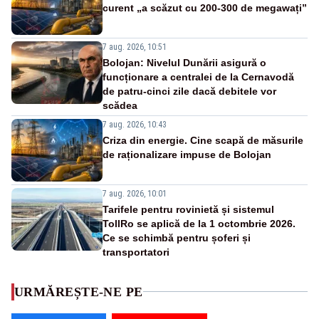
curent „a scăzut cu 200-300 de megawați”
7 aug. 2026, 10:51
Bolojan: Nivelul Dunării asigură o
funcționare a centralei de la Cernavodă
de patru-cinci zile dacă debitele vor
scădea
7 aug. 2026, 10:43
Criza din energie. Cine scapă de măsurile
de raționalizare impuse de Bolojan
7 aug. 2026, 10:01
Tarifele pentru rovinietă și sistemul
TollRo se aplică de la 1 octombrie 2026.
Ce se schimbă pentru șoferi și
transportatori
URMĂREȘTE-NE PE