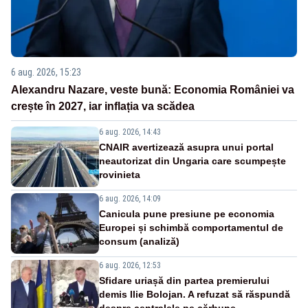
6 aug. 2026, 15:23
Alexandru Nazare, veste bună: Economia României va
crește în 2027, iar inflația va scădea
6 aug. 2026, 14:43
CNAIR avertizează asupra unui portal
neautorizat din Ungaria care scumpește
rovinieta
6 aug. 2026, 14:09
Canicula pune presiune pe economia
Europei și schimbă comportamentul de
consum (analiză)
6 aug. 2026, 12:53
Sfidare uriașă din partea premierului
demis Ilie Bolojan. A refuzat să răspundă
despre centralele pe cărbune