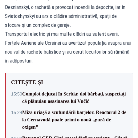
Desnianskyi, o rachetă a provocat incendii la depozite, iar în
Sviatoshynskyi au ars o clădire administrativă, spații de
stocare și un complex de garaje.
Transportul electric și mai multe clădiri au suferit avarii.
Forțele Aeriene ale Ucrainei au avertizat populația asupra unui
nou val de rachete balistice și au cerut locuitorilor să rămână
în adăposturi.
CITEȘTE ȘI
Complot dejucat în Serbia: doi bărbați, suspectați
15:50
că plănuiau asasinarea lui Vučić
Miza uriașă a scufundării barjelor. Reactorul 2 de
15:24
la Cernavodă poate primi o nouă „gură de
oxigen”