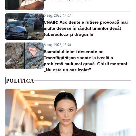
6 aug. 2026, 14:07
CNAIR: Accidentele rutiere provoacă mai
multe decese în rândul tinerilor decât
tuberculoza și drogurile
6 aug. 2026, 13:48
Scandalul inimii desenate pe
Transfăgărășan scoate la iveală o
problemă mult mai gravă. Ghizii montani:
„Nu este un caz izolat”
POLITICA