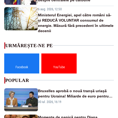
6 aug. 2026, 12:50
Ministerul Energiei, apel către români să-
și REDUCĂ VOLUNTAR consumul de
energie. Măsură fără precedent în ultimele
decenii
URMĂREȘTE-NE PE
Facebook
YouTube
POPULAR
Bruxelles aprobă o nouă tranșă uriașă
pentru Ucraina! Miliarde de euro pentru
armament și apărare
30 iul. 2026, 16:19
Momente de panică pentru Diana