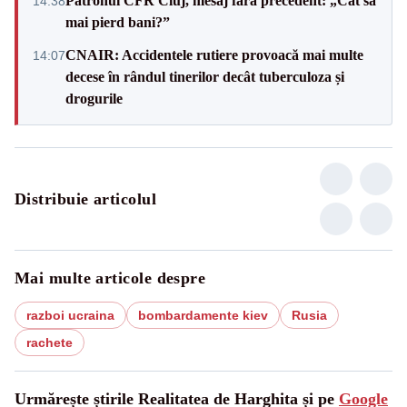
Patronul CFR Cluj, mesaj fără precedent: „Cât să
14:38
mai pierd bani?”
CNAIR: Accidentele rutiere provoacă mai multe
14:07
decese în rândul tinerilor decât tuberculoza și
drogurile
Distribuie articolul
Mai multe articole despre
razboi ucraina
bombardamente kiev
Rusia
rachete
Urmărește știrile Realitatea de Harghita și pe
Google