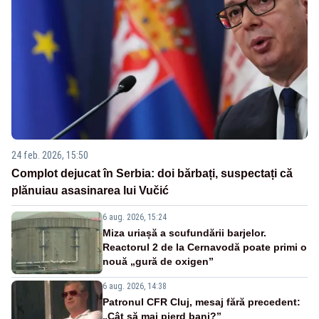
24 feb. 2026, 15:50
Complot dejucat în Serbia: doi bărbați, suspectați că
plănuiau asasinarea lui Vučić
6 aug. 2026, 15:24
Miza uriașă a scufundării barjelor.
Reactorul 2 de la Cernavodă poate primi o
nouă „gură de oxigen”
6 aug. 2026, 14:38
Patronul CFR Cluj, mesaj fără precedent:
„Cât să mai pierd bani?”