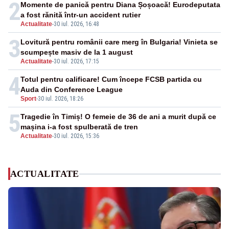
2
Momente de panică pentru Diana Șoșoacă! Eurodeputata
a fost rănită într-un accident rutier
Actualitate
-
30 iul. 2026, 16:48
3
Lovitură pentru românii care merg în Bulgaria! Vinieta se
scumpește masiv de la 1 august
Actualitate
-
30 iul. 2026, 17:15
4
Totul pentru calificare! Cum începe FCSB partida cu
Auda din Conference League
Sport
-
30 iul. 2026, 18:26
5
Tragedie în Timiș! O femeie de 36 de ani a murit după ce
mașina i-a fost spulberată de tren
Actualitate
-
30 iul. 2026, 15:36
ACTUALITATE