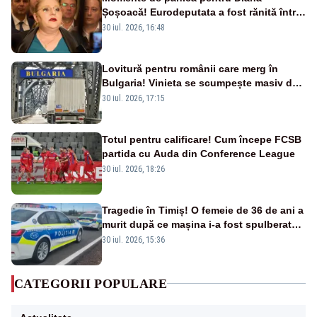
Șoșoacă! Eurodeputata a fost rănită într-
un accident rutier
30 iul. 2026, 16:48
Lovitură pentru românii care merg în
Bulgaria! Vinieta se scumpește masiv de
la 1 august
30 iul. 2026, 17:15
Totul pentru calificare! Cum începe FCSB
partida cu Auda din Conference League
30 iul. 2026, 18:26
Tragedie în Timiș! O femeie de 36 de ani a
murit după ce mașina i-a fost spulberată
de tren
30 iul. 2026, 15:36
CATEGORII POPULARE