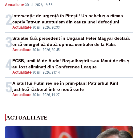
Actualitate
·
30 iul. 2026, 19:56
2
Intervenție de urgență în Pitești! Un bebeluș a rămas
captiv într-un autoturism din cauza unei defecțiuni
Actualitate
-
30 iul. 2026, 20:33
3
Situație fără precedent în Ungaria! Peter Magyar declară
criză energetică după oprirea centralei de la Paks
Actualitate
-
30 iul. 2026, 20:45
4
FCSB, umilită de Auda! Roș-albaștrii s-au făcut de râs și
au fost eliminați din Conference League
Actualitate
-
30 iul. 2026, 21:14
5
Aliatul lui Putin revine în prim-plan! Patriarhul Kiril
justifică războiul într-o nouă carte
Actualitate
-
30 iul. 2026, 19:27
ACTUALITATE