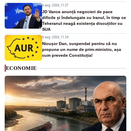
6 aug. 2026, 11:27
JD Vance anunță negocieri de pace
dificile și îndelungate cu Iranul, în timp ce
Teheranul neagă existența discuțiilor cu
SUA
6 aug. 2026, 11:24
Nicușor Dan, suspendat pentru că nu
propune un nume de prim-ministru, așa
cum prevede Constituția!
ECONOMIE