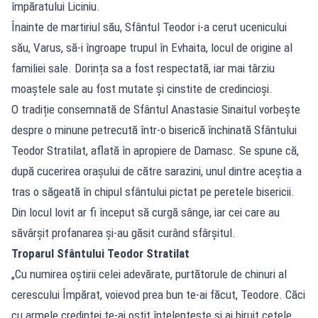
împăratului Liciniu.
Înainte de martiriul său, Sfântul Teodor i-a cerut ucenicului
său, Varus, să-i îngroape trupul în Evhaita, locul de origine al
familiei sale. Dorința sa a fost respectată, iar mai târziu
moaștele sale au fost mutate și cinstite de credincioși.
O tradiție consemnată de Sfântul Anastasie Sinaitul vorbește
despre o minune petrecută într-o biserică închinată Sfântului
Teodor Stratilat, aflată în apropiere de Damasc. Se spune că,
după cucerirea orașului de către sarazini, unul dintre aceștia a
tras o săgeată în chipul sfântului pictat pe peretele bisericii.
Din locul lovit ar fi început să curgă sânge, iar cei care au
săvârșit profanarea și-au găsit curând sfârșitul.
Troparul Sfântului Teodor Stratilat
„Cu numirea oștirii celei adevărate, purtătorule de chinuri al
cerescului Împărat, voievod prea bun te-ai făcut, Teodore. Căci
cu armele credinței te-ai oștit înțelepțește și ai biruit cetele