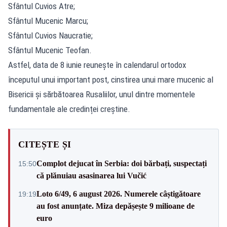
Sfântul Cuvios Atre;
Sfântul Mucenic Marcu;
Sfântul Cuvios Naucratie;
Sfântul Mucenic Teofan.
Astfel, data de 8 iunie reunește în calendarul ortodox
începutul unui important post, cinstirea unui mare mucenic al
Bisericii și sărbătoarea Rusaliilor, unul dintre momentele
fundamentale ale credinței creștine.
CITEȘTE ȘI
Complot dejucat în Serbia: doi bărbați, suspectați
15:50
că plănuiau asasinarea lui Vučić
Loto 6/49, 6 august 2026. Numerele câștigătoare
19:19
au fost anunțate. Miza depășește 9 milioane de
euro