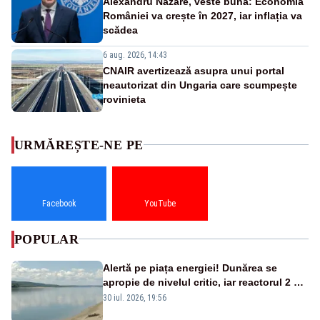
Alexandru Nazare, veste bună: Economia
României va crește în 2027, iar inflația va
scădea
6 aug. 2026, 14:43
CNAIR avertizează asupra unui portal
neautorizat din Ungaria care scumpește
rovinieta
URMĂREȘTE-NE PE
Facebook
YouTube
POPULAR
Alertă pe piața energiei! Dunărea se
apropie de nivelul critic, iar reactorul 2 de
la Cernavodă ar putea fi oprit
30 iul. 2026, 19:56