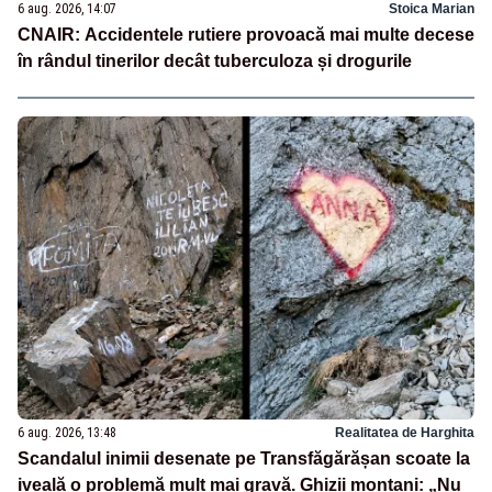
6 aug. 2026, 14:07
Stoica Marian
CNAIR: Accidentele rutiere provoacă mai multe decese
în rândul tinerilor decât tuberculoza și drogurile
6 aug. 2026, 13:48
Realitatea de Harghita
Scandalul inimii desenate pe Transfăgărășan scoate la
iveală o problemă mult mai gravă. Ghizii montani: „Nu