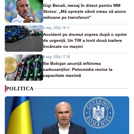
Gigi Becali, mesaj în direct pentru MM
Stoica: „Mă oprește când vreau să arunc
milioane pe transferuri”
6 aug. 2026, 18:11
Accident pe drumul expres după o oprire
de urgență. Un TIR a lovit două trailere
încărcate cu mașini
6 aug. 2026, 17:38
Ilie Bolojan anunță ieftinirea
carburanților: Petromidia revine la
capacitate maximă
POLITICA