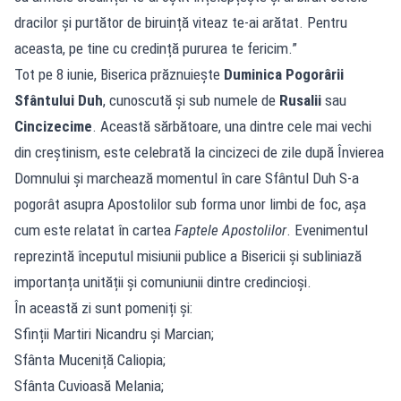
dracilor și purtător de biruință viteaz te-ai arătat. Pentru
aceasta, pe tine cu credință pururea te fericim.”
Tot pe 8 iunie, Biserica prăznuiește
Duminica Pogorârii
Sfântului Duh
, cunoscută și sub numele de
Rusalii
sau
Cincizecime
. Această sărbătoare, una dintre cele mai vechi
din creștinism, este celebrată la cincizeci de zile după Învierea
Domnului și marchează momentul în care Sfântul Duh S-a
pogorât asupra Apostolilor sub forma unor limbi de foc, așa
cum este relatat în cartea
Faptele Apostolilor
. Evenimentul
reprezintă începutul misiunii publice a Bisericii și subliniază
importanța unității și comuniunii dintre credincioși.
În această zi sunt pomeniți și:
Sfinții Martiri Nicandru și Marcian;
Sfânta Muceniță Caliopia;
Sfânta Cuvioasă Melania;