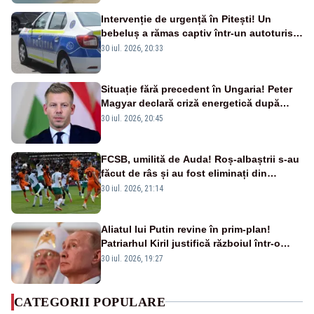
Intervenție de urgență în Pitești! Un
bebeluș a rămas captiv într-un autoturism
din cauza unei defecțiuni
30 iul. 2026, 20:33
Situație fără precedent în Ungaria! Peter
Magyar declară criză energetică după
oprirea centralei de la Paks
30 iul. 2026, 20:45
FCSB, umilită de Auda! Roș-albaștrii s-au
făcut de râs și au fost eliminați din
Conference League
30 iul. 2026, 21:14
Aliatul lui Putin revine în prim-plan!
Patriarhul Kiril justifică războiul într-o
nouă carte
30 iul. 2026, 19:27
CATEGORII POPULARE