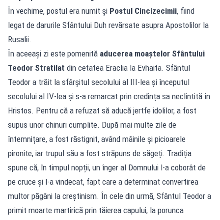
În vechime, postul era numit și
Postul Cincizecimii
, fiind
legat de darurile Sfântului Duh revărsate asupra Apostolilor la
Rusalii.
În aceeași zi este pomenită
aducerea moaștelor Sfântului
Teodor Stratilat
din cetatea Eraclia la Evhaita. Sfântul
Teodor a trăit la sfârșitul secolului al III-lea și începutul
secolului al IV-lea și s-a remarcat prin credința sa neclintită în
Hristos. Pentru că a refuzat să aducă jertfe idolilor, a fost
supus unor chinuri cumplite. După mai multe zile de
întemnițare, a fost răstignit, având mâinile și picioarele
pironite, iar trupul său a fost străpuns de săgeți. Tradiția
spune că, în timpul nopții, un înger al Domnului l-a coborât de
pe cruce și l-a vindecat, fapt care a determinat convertirea
multor păgâni la creștinism. În cele din urmă, Sfântul Teodor a
primit moarte martirică prin tăierea capului, la porunca