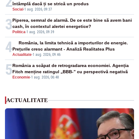
2
întâmplă dacă ți se strică un produs
Social
-
1 aug. 2026, 09:37
3
Piperea, semnal de alarmă. De ce este bine să avem bani
cash, în contextul alertei energetice?
Politica
-
1 aug. 2026, 09:39
4
România, la limita tehnică a importurilor de energie.
Prețurile cresc alarmant - Analiză Realitatea Plus
Actualitate
-
1 aug. 2026, 09:46
5
România a scăpat de retrogradarea economiei. Agenția
Fitch menține ratingul „BBB-” cu perspectivă negativă
Economie
-
1 aug. 2026, 06:48
ACTUALITATE