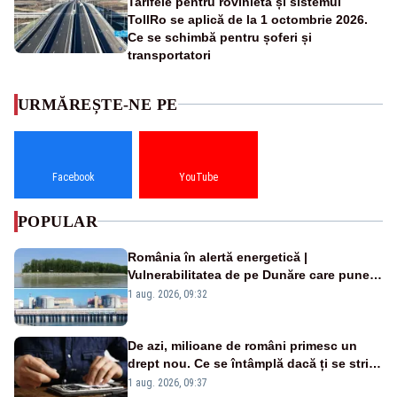
Tarifele pentru rovinietă și sistemul
TollRo se aplică de la 1 octombrie 2026.
Ce se schimbă pentru șoferi și
transportatori
URMĂREȘTE-NE PE
Facebook
YouTube
POPULAR
România în alertă energetică |
Vulnerabilitatea de pe Dunăre care pune
în pericol Centrala Cernavodă era
1 aug. 2026, 09:32
cunoscută de pe vremea lui Ceaușescu
De azi, milioane de români primesc un
drept nou. Ce se întâmplă dacă ți se strică
un produs
1 aug. 2026, 09:37