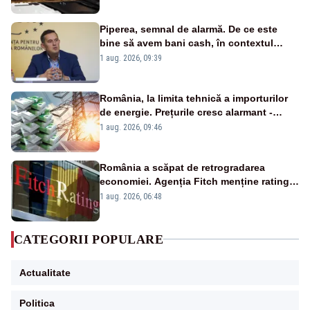
Piperea, semnal de alarmă. De ce este
bine să avem bani cash, în contextul
alertei energetice?
1 aug. 2026, 09:39
România, la limita tehnică a importurilor
de energie. Prețurile cresc alarmant -
Analiză Realitatea Plus
1 aug. 2026, 09:46
România a scăpat de retrogradarea
economiei. Agenția Fitch menține ratingul
„BBB-” cu perspectivă negativă
1 aug. 2026, 06:48
CATEGORII POPULARE
Actualitate
Politica