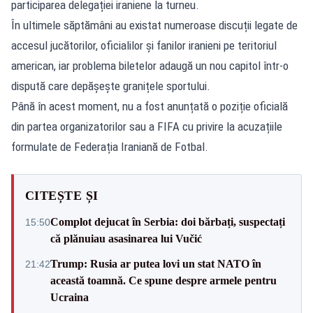
participarea delegației iraniene la turneu.
În ultimele săptămâni au existat numeroase discuții legate de
accesul jucătorilor, oficialilor și fanilor iranieni pe teritoriul
american, iar problema biletelor adaugă un nou capitol într-o
dispută care depășește granițele sportului.
Până în acest moment, nu a fost anunțată o poziție oficială
din partea organizatorilor sau a FIFA cu privire la acuzațiile
formulate de Federația Iraniană de Fotbal.
CITEȘTE ȘI
Complot dejucat în Serbia: doi bărbați, suspectați
15:50
că plănuiau asasinarea lui Vučić
Trump: Rusia ar putea lovi un stat NATO în
21:42
această toamnă. Ce spune despre armele pentru
Ucraina