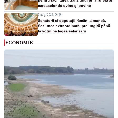
pentru facilitarea tranzitului prin Turcia al
carcaselor de ovine și bovine
7 aug. 2026, 09:49
Senatorii și deputații rămân la muncă.
Sesiunea extraordinară, prelungită până
la votul pe legea salarizării
ECONOMIE