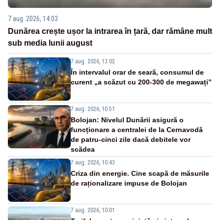
7 aug. 2026, 14:03
Dunărea crește ușor la intrarea în țară, dar rămâne mult
sub media lunii august
7 aug. 2026, 13:02
În intervalul orar de seară, consumul de
curent „a scăzut cu 200-300 de megawați”
7 aug. 2026, 10:51
Bolojan: Nivelul Dunării asigură o
funcționare a centralei de la Cernavodă
de patru-cinci zile dacă debitele vor
scădea
7 aug. 2026, 10:43
Criza din energie. Cine scapă de măsurile
de raționalizare impuse de Bolojan
7 aug. 2026, 10:01