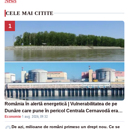
News
CELE MAI CITITE
1
România în alertă energetică | Vulnerabilitatea de pe
Dunăre care pune în pericol Centrala Cernavodă era
Economie
·
1 aug. 2026, 09:32
cunoscută de pe vremea lui Ceaușescu
De azi, milioane de români primesc un drept nou. Ce se