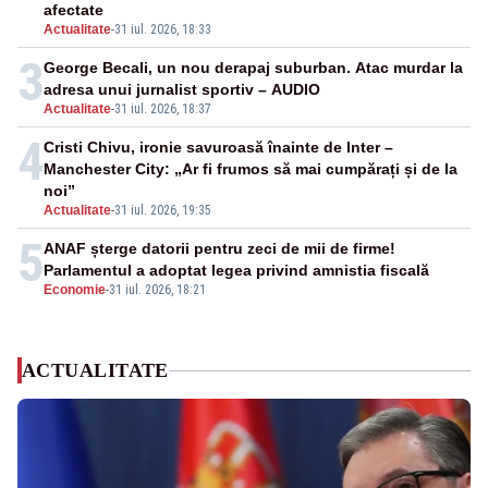
afectate
Actualitate
-
31 iul. 2026, 18:33
3
George Becali, un nou derapaj suburban. Atac murdar la
adresa unui jurnalist sportiv – AUDIO
Actualitate
-
31 iul. 2026, 18:37
4
Cristi Chivu, ironie savuroasă înainte de Inter –
Manchester City: „Ar fi frumos să mai cumpărați și de la
noi”
Actualitate
-
31 iul. 2026, 19:35
5
ANAF șterge datorii pentru zeci de mii de firme!
Parlamentul a adoptat legea privind amnistia fiscală
Economie
-
31 iul. 2026, 18:21
ACTUALITATE