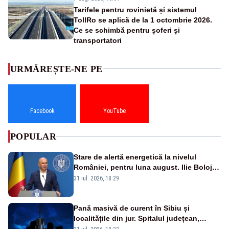
Tarifele pentru rovinietă și sistemul
TollRo se aplică de la 1 octombrie 2026.
Ce se schimbă pentru șoferi și
transportatori
URMĂREȘTE-NE PE
Facebook
YouTube
POPULAR
Stare de alertă energetică la nivelul
României, pentru luna august. Ilie Bolojan
a anunțat importuri și posibile restricții –
31 iul. 2026, 18:29
VIDEO
Pană masivă de curent în Sibiu și
localitățile din jur. Spitalul județean,
semafoarele, rețelele de telefonie, grav