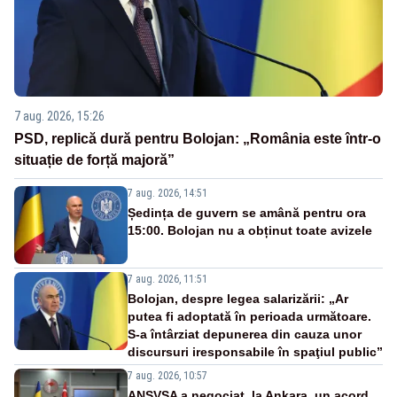
7 aug. 2026, 15:26
PSD, replică dură pentru Bolojan: „România este într-o
situație de forță majoră”
7 aug. 2026, 14:51
Ședința de guvern se amână pentru ora
15:00. Bolojan nu a obținut toate avizele
7 aug. 2026, 11:51
Bolojan, despre legea salarizării: „Ar
putea fi adoptată în perioada următoare.
S-a întârziat depunerea din cauza unor
discursuri iresponsabile în spaţiul public”
7 aug. 2026, 10:57
ANSVSA a negociat, la Ankara, un acord