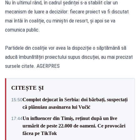
Nu în ultimul rând, în cadrul ședinței s-a stabilit clar un
mecanism de luare a deciziilor: fiecare proiect va fi discutat
mai întâi în coaliție, cu miniștri de resort, și apoi se va
comunica public.
Partidele din coaliție vor avea la dispoziție o săptămână să
aducă îmbunătățiri proiectului supus discuției, au mai precizat
sursele citate. AGERPRES
CITEȘTE ȘI
Complot dejucat în Serbia: doi bărbați, suspectați
15:50
că plănuiau asasinarea lui Vučić
Un influencer din Timiș, reținut după un live
17:44
urmărit de peste 22.000 de oameni. Ce provocări
făcea pe TikTok