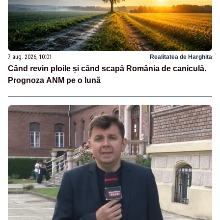
7 aug. 2026, 10:01
Realitatea de Harghita
Când revin ploile și când scapă România de caniculă.
Prognoza ANM pe o lună