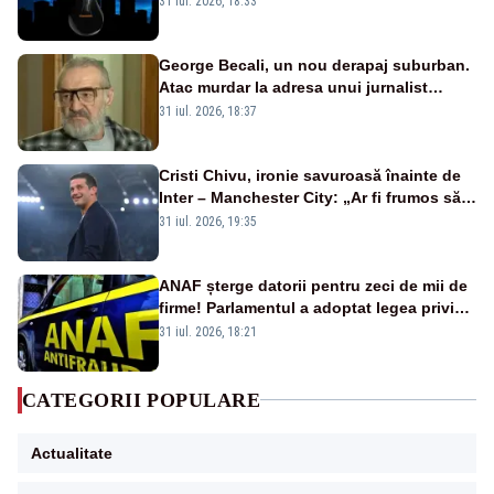
31 iul. 2026, 18:33
afectate
George Becali, un nou derapaj suburban.
Atac murdar la adresa unui jurnalist
sportiv – AUDIO
31 iul. 2026, 18:37
Cristi Chivu, ironie savuroasă înainte de
Inter – Manchester City: „Ar fi frumos să
mai cumpărați și de la noi”
31 iul. 2026, 19:35
ANAF șterge datorii pentru zeci de mii de
firme! Parlamentul a adoptat legea privind
amnistia fiscală
31 iul. 2026, 18:21
CATEGORII POPULARE
Actualitate