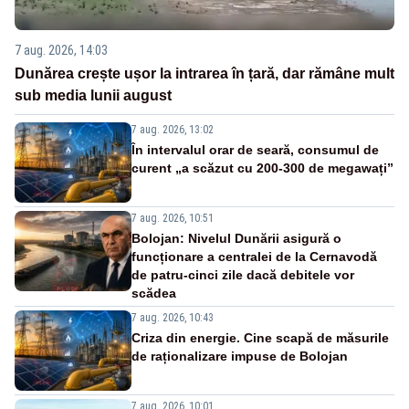
7 aug. 2026, 14:03
Dunărea crește ușor la intrarea în țară, dar rămâne mult
sub media lunii august
7 aug. 2026, 13:02
În intervalul orar de seară, consumul de
curent „a scăzut cu 200-300 de megawați”
7 aug. 2026, 10:51
Bolojan: Nivelul Dunării asigură o
funcționare a centralei de la Cernavodă
de patru-cinci zile dacă debitele vor
scădea
7 aug. 2026, 10:43
Criza din energie. Cine scapă de măsurile
de raționalizare impuse de Bolojan
7 aug. 2026, 10:01