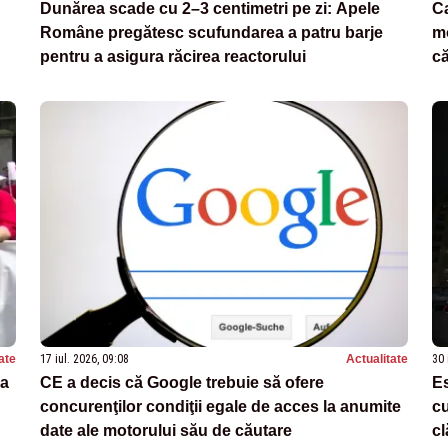
Dunărea scade cu 2–3 centimetri pe zi: Apele
Ca
Române pregătesc scufundarea a patru barje
mo
pentru a asigura răcirea reactorului
c
ate
17 iul. 2026, 09:08
Actualitate
30 
la
CE a decis că Google trebuie să ofere
E
concurenţilor condiţii egale de acces la anumite
cu
date ale motorului său de căutare
cl