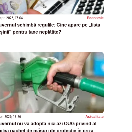
apr. 2026, 17:04
Economie
vernul schimbă regulile: Cine apare pe „lista
șinii” pentru taxe neplătite?
pr. 2026, 13:26
Actualitate
vernul nu va adopta nici azi OUG privind al
ilea pachet de măsuri de protecție în criza