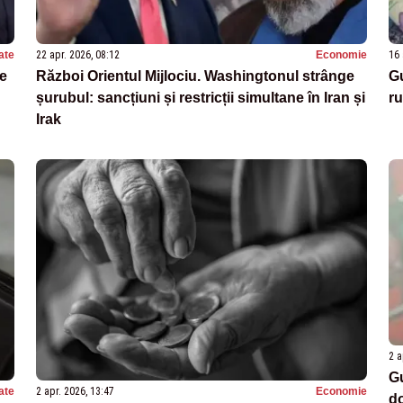
ate
22 apr. 2026, 08:12
Economie
16 
te
Război Orientul Mijlociu. Washingtonul strânge
Gu
șurubul: sancțiuni și restricții simultane în Iran și
ru
Irak
2 a
Gu
ate
2 apr. 2026, 13:47
Economie
do