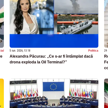
ial
5 iun. 2026, 13:18
Politica
29 
re
Alexandra Păcurau: „Ce s-ar fi întâmplat dacă
Ro
drona exploda la Oil Terminal?”
Fe
c