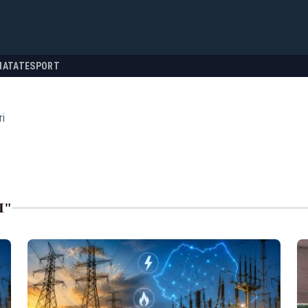
NATATE
SPORT
ri
I"