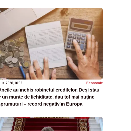
iun. 2026, 10:32
Economie
ncile au închis robinetul creditelor. Deși stau
 un munte de lichiditate, dau tot mai puține
prumuturi – record negativ în Europa