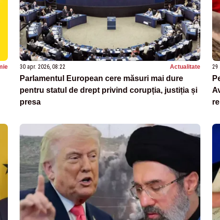
mie
30 apr. 2026, 08:22
Actualitate
29 
Parlamentul European cere măsuri mai dure
Pe
pentru statul de drept privind corupția, justiția și
A
presa
re