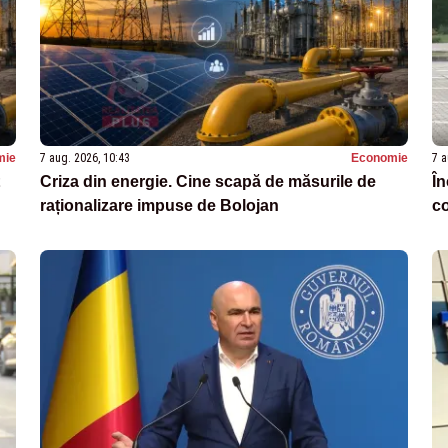
mie
7 aug. 2026, 10:43
Economie
7 a
Criza din energie. Cine scapă de măsurile de
În
raționalizare impuse de Bolojan
co