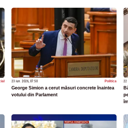
ial
23 iun. 2026, 07:50
Politica
22 
George Simion a cerut măsuri concrete înaintea
Bă
votului din Parlament
pe
îm