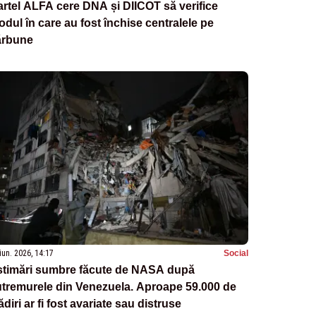
rtel ALFA cere DNA și DIICOT să verifice
dul în care au fost închise centralele pe
ărbune
iun. 2026, 14:17
Social
stimări sumbre făcute de NASA după
tremurele din Venezuela. Aproape 59.000 de
ădiri ar fi fost avariate sau distruse