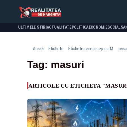
ULTIMELE ȘTIRI
ACTUALITATE
POLITICA
ECONOMIE
SOCIAL
SA
Acasă
Etichete
Etichete care încep cu M
masu
Tag: masuri
ARTICOLE CU ETICHETA "MASUR