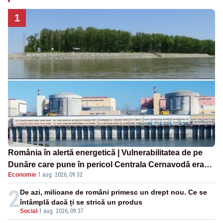
1
România în alertă energetică | Vulnerabilitatea de pe
Dunăre care pune în pericol Centrala Cernavodă era
Economie
·
1 aug. 2026, 09:32
cunoscută de pe vremea lui Ceaușescu
2
De azi, milioane de români primesc un drept nou. Ce se
întâmplă dacă ți se strică un produs
Social
-
1 aug. 2026, 09:37