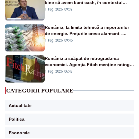
bine să avem bani cash, în contextul
alertei energetice?
1 aug. 2026, 09:39
România, la limita tehnică a importurilor
de energie. Prețurile cresc alarmant -
Analiză Realitatea Plus
1 aug. 2026, 09:46
România a scăpat de retrogradarea
economiei. Agenția Fitch menține ratingul
„BBB-” cu perspectivă negativă
1 aug. 2026, 06:48
CATEGORII POPULARE
Actualitate
Politica
Economie