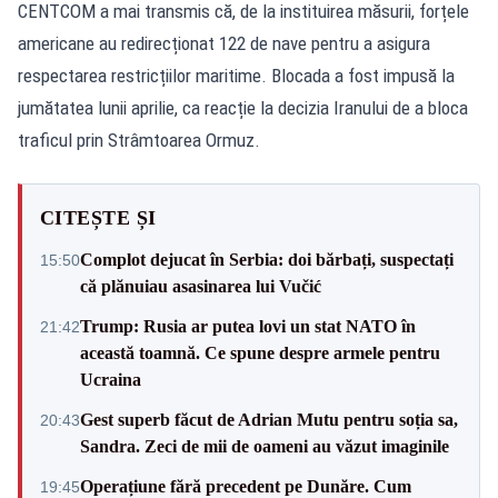
CENTCOM a mai transmis că, de la instituirea măsurii, forțele
americane au redirecționat 122 de nave pentru a asigura
respectarea restricțiilor maritime. Blocada a fost impusă la
jumătatea lunii aprilie, ca reacție la decizia Iranului de a bloca
traficul prin Strâmtoarea Ormuz.
CITEȘTE ȘI
Complot dejucat în Serbia: doi bărbați, suspectați
15:50
că plănuiau asasinarea lui Vučić
Trump: Rusia ar putea lovi un stat NATO în
21:42
această toamnă. Ce spune despre armele pentru
Ucraina
Gest superb făcut de Adrian Mutu pentru soția sa,
20:43
Sandra. Zeci de mii de oameni au văzut imaginile
Operațiune fără precedent pe Dunăre. Cum
19:45