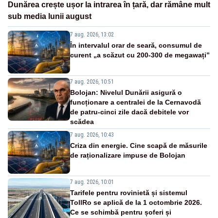
Dunărea crește ușor la intrarea în țară, dar rămâne mult
sub media lunii august
7 aug. 2026, 13:02
În intervalul orar de seară, consumul de
curent „a scăzut cu 200-300 de megawați”
7 aug. 2026, 10:51
Bolojan: Nivelul Dunării asigură o
funcționare a centralei de la Cernavodă
de patru-cinci zile dacă debitele vor
scădea
7 aug. 2026, 10:43
Criza din energie. Cine scapă de măsurile
de raționalizare impuse de Bolojan
7 aug. 2026, 10:01
Tarifele pentru rovinietă și sistemul
TollRo se aplică de la 1 octombrie 2026.
Ce se schimbă pentru șoferi și