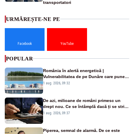
transportatori
URMĂREȘTE-NE PE
Facebook
YouTube
POPULAR
România în alertă energetică |
Vulnerabilitatea de pe Dunăre care pune
în pericol Centrala Cernavodă era
1 aug. 2026, 09:32
cunoscută de pe vremea lui Ceaușescu
De azi, milioane de români primesc un
drept nou. Ce se întâmplă dacă ți se strică
un produs
1 aug. 2026, 09:37
Piperea, semnal de alarmă. De ce este