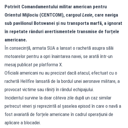
Potrivit Comandamentului militar american pentru
Orientul Mijlociu (CENTCOM), cargoul
Lexie
, care naviga
sub pavilionul Botswanei și nu transporta marfă, a ignorat
în repetate rânduri avertismentele transmise de forțele
americane.
În consecință, armata SUA a lansat o rachetă asupra sălii
motoarelor pentru a opri înaintarea navei, se arată într-un
mesaj publicat pe platforma X.
Oficialii americani nu au precizat dacă atacul, efectuat cu o
rachetă Hellfire lansată de la bordul unei aeronave militare, a
provocat victime sau răniți în rândul echipajului.
Incidentul survine la doar câteva zile după un caz similar
petrecut vineri și reprezintă al șaselea episod în care o navă a
fost avariată de forțele americane în cadrul operațiunii de
aplicare a blocadei.