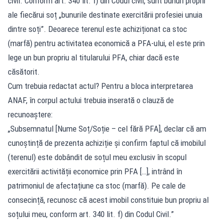
civil. Conform art. 340 lit. f) din Codul civil, sunt bunuri proprii
ale fiecărui soț „bunurile destinate exercitării profesiei unuia
dintre soți”. Deoarece terenul este achiziționat ca stoc
(marfă) pentru activitatea economică a PFA-ului, el este prin
lege un bun propriu al titularului PFA, chiar dacă este
căsătorit.
Cum trebuia redactat actul? Pentru a bloca interpretarea
ANAF, în corpul actului trebuia inserată o clauză de
recunoaștere:
„Subsemnatul [Nume Soț/Soție – cel fără PFA], declar că am
cunoștință de prezenta achiziție și confirm faptul că imobilul
(terenul) este dobândit de soțul meu exclusiv în scopul
exercitării activității economice prin PFA […], intrând în
patrimoniul de afectațiune ca stoc (marfă). Pe cale de
consecință, recunosc că acest imobil constituie bun propriu al
soțului meu, conform art. 340 lit. f) din Codul Civil.”