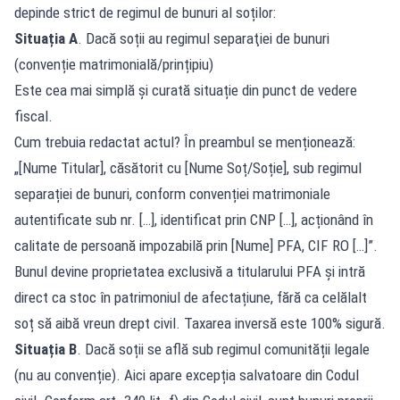
depinde strict de regimul de bunuri al soților:
Situația A
. Dacă soții au regimul separaţiei de bunuri
(convenție matrimonială/prințipiu)
Este cea mai simplă și curată situație din punct de vedere
fiscal.
Cum trebuia redactat actul? În preambul se menționează:
„[Nume Titular], căsătorit cu [Nume Soț/Soție], sub regimul
separației de bunuri, conform convenției matrimoniale
autentificate sub nr. […], identificat prin CNP […], acționând în
calitate de persoană impozabilă prin [Nume] PFA, CIF RO […]”.
Bunul devine proprietatea exclusivă a titularului PFA și intră
direct ca stoc în patrimoniul de afectațiune, fără ca celălalt
soț să aibă vreun drept civil. Taxarea inversă este 100% sigură.
Situația B
. Dacă soții se află sub regimul comunității legale
(nu au convenție). Aici apare excepția salvatoare din Codul