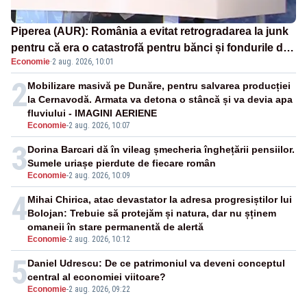
Piperea (AUR): România a evitat retrogradarea la junk
pentru că era o catastrofă pentru bănci și fondurile de
Economie
·
2 aug. 2026, 10:01
pensii
2
Mobilizare masivă pe Dunăre, pentru salvarea producției
la Cernavodă. Armata va detona o stâncă și va devia apa
fluviului - IMAGINI AERIENE
Economie
-
2 aug. 2026, 10:07
3
Dorina Barcari dă în vileag șmecheria înghețării pensiilor.
Sumele uriașe pierdute de fiecare român
Economie
-
2 aug. 2026, 10:09
4
Mihai Chirica, atac devastator la adresa progresiștilor lui
Bolojan: Trebuie să protejăm și natura, dar nu șținem
omaneii în stare permanentă de alertă
Economie
-
2 aug. 2026, 10:12
5
Daniel Udrescu: De ce patrimoniul va deveni conceptul
central al economiei viitoare?
Economie
-
2 aug. 2026, 09:22