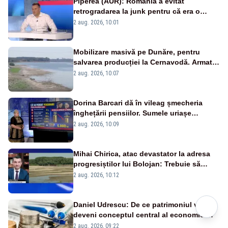
Piperea (AUR): România a evitat
retrogradarea la junk pentru că era o
catastrofă pentru bănci și fondurile de
2 aug. 2026, 10:01
pensii
Mobilizare masivă pe Dunăre, pentru
salvarea producției la Cernavodă. Armata
va detona o stâncă și va devia apa
2 aug. 2026, 10:07
fluviului - IMAGINI AERIENE
Dorina Barcari dă în vileag șmecheria
înghețării pensiilor. Sumele uriașe
pierdute de fiecare român
2 aug. 2026, 10:09
Mihai Chirica, atac devastator la adresa
progresiștilor lui Bolojan: Trebuie să
protejăm și natura, dar nu șținem omaneii
2 aug. 2026, 10:12
în stare permanentă de alertă
Daniel Udrescu: De ce patrimoniul va
deveni conceptul central al economiei
viitoare?
2 aug. 2026, 09:22