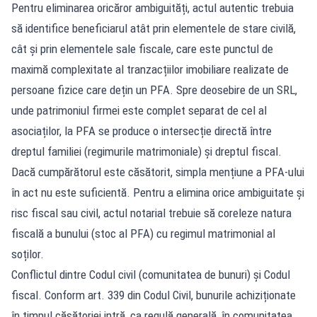
Pentru eliminarea oricăror ambiguități, actul autentic trebuia
să identifice beneficiarul atât prin elementele de stare civilă,
cât și prin elementele sale fiscale, care este punctul de
maximă complexitate al tranzacțiilor imobiliare realizate de
persoane fizice care dețin un PFA. Spre deosebire de un SRL,
unde patrimoniul firmei este complet separat de cel al
asociaților, la PFA se produce o intersecție directă între
dreptul familiei (regimurile matrimoniale) și dreptul fiscal.
Dacă cumpărătorul este căsătorit, simpla mențiune a PFA-ului
în act nu este suficientă. Pentru a elimina orice ambiguitate și
risc fiscal sau civil, actul notarial trebuie să coreleze natura
fiscală a bunului (stoc al PFA) cu regimul matrimonial al
soților.
Conflictul dintre Codul civil (comunitatea de bunuri) și Codul
fiscal. Conform art. 339 din Codul Civil, bunurile achiziționate
în timpul căsătoriei intră, ca regulă generală, în comunitatea