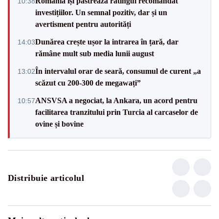
România își păstrează ratingul recomandat
10:38
investițiilor. Un semnal pozitiv, dar și un
avertisment pentru autorități
Dunărea crește ușor la intrarea în țară, dar
14:03
rămâne mult sub media lunii august
În intervalul orar de seară, consumul de curent „a
13:02
scăzut cu 200-300 de megawați”
ANSVSA a negociat, la Ankara, un acord pentru
10:57
facilitarea tranzitului prin Turcia al carcaselor de
ovine și bovine
Distribuie articolul