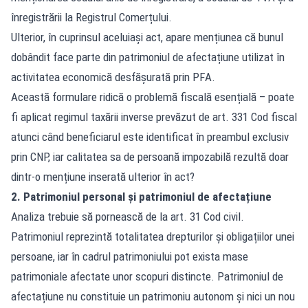
înregistrării la Registrul Comerțului.
Ulterior, în cuprinsul aceluiași act, apare mențiunea că bunul
dobândit face parte din patrimoniul de afectațiune utilizat în
activitatea economică desfășurată prin PFA.
Această formulare ridică o problemă fiscală esențială – poate
fi aplicat regimul taxării inverse prevăzut de art. 331 Cod fiscal
atunci când beneficiarul este identificat în preambul exclusiv
prin CNP, iar calitatea sa de persoană impozabilă rezultă doar
dintr-o mențiune inserată ulterior în act?
2. Patrimoniul personal și patrimoniul de afectațiune
Analiza trebuie să pornească de la art. 31 Cod civil.
Patrimoniul reprezintă totalitatea drepturilor și obligațiilor unei
persoane, iar în cadrul patrimoniului pot exista mase
patrimoniale afectate unor scopuri distincte. Patrimoniul de
afectațiune nu constituie un patrimoniu autonom și nici un nou