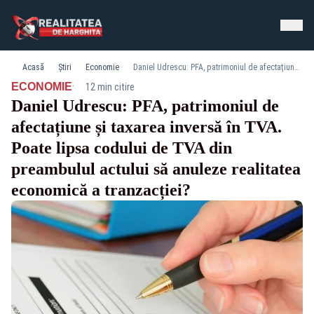
Acasă
Știri
Economie
Daniel Udrescu: PFA, patrimoniul de afectațiune și taxarea inversă în TVA. Poate lipsa codului de TVA din preambulul actului să anuleze realitatea economică a tranzacției?
·
ECONOMIE
12 min citire
Daniel Udrescu: PFA, patrimoniul de
afectațiune și taxarea inversă în TVA.
Poate lipsa codului de TVA din
preambulul actului să anuleze realitatea
economică a tranzacției?