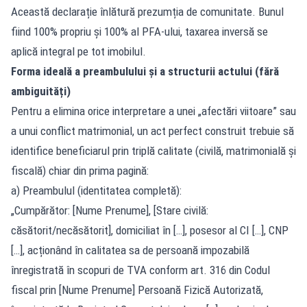
Această declarație înlătură prezumția de comunitate. Bunul
fiind 100% propriu și 100% al PFA-ului, taxarea inversă se
aplică integral pe tot imobilul.
Forma ideală a preambulului și a structurii actului (fără
ambiguități)
Pentru a elimina orice interpretare a unei „afectări viitoare” sau
a unui conflict matrimonial, un act perfect construit trebuie să
identifice beneficiarul prin triplă calitate (civilă, matrimonială și
fiscală) chiar din prima pagină:
a) Preambulul (identitatea completă):
„Cumpărător: [Nume Prenume], [Stare civilă:
căsătorit/necăsătorit], domiciliat în […], posesor al CI […], CNP
[…], acționând în calitatea sa de persoană impozabilă
înregistrată în scopuri de TVA conform art. 316 din Codul
fiscal prin [Nume Prenume] Persoană Fizică Autorizată,