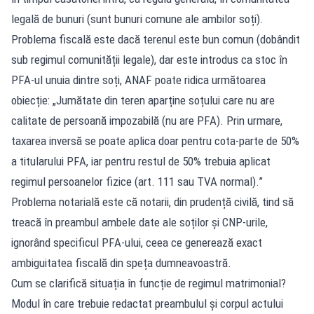
legală de bunuri (sunt bunuri comune ale ambilor soți).
Problema fiscală este dacă terenul este bun comun (dobândit
sub regimul comunității legale), dar este introdus ca stoc în
PFA-ul unuia dintre soți, ANAF poate ridica următoarea
obiecție: „Jumătate din teren aparține soțului care nu are
calitate de persoană impozabilă (nu are PFA). Prin urmare,
taxarea inversă se poate aplica doar pentru cota-parte de 50%
a titularului PFA, iar pentru restul de 50% trebuia aplicat
regimul persoanelor fizice (art. 111 sau TVA normal).”
Problema notarială este că notarii, din prudență civilă, tind să
treacă în preambul ambele date ale soților și CNP-urile,
ignorând specificul PFA-ului, ceea ce generează exact
ambiguitatea fiscală din speța dumneavoastră.
Cum se clarifică situația în funcție de regimul matrimonial?
Modul în care trebuie redactat preambulul și corpul actului