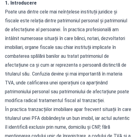
1. Introducere
Poate una dintre cele mai neînțelese instituții juridice și
fiscale este relația dintre patrimoniul personal și patrimoniul
de afectațiune al persoanei. În practica profesională am
întâlnit numeroase situații în care bănci, notari, dezvoltatori
imobiliari, organe fiscale sau chiar instituții implicate în
combaterea spălării banilor au tratat patrimoniul de
afectațiune ca și cum ar reprezenta o persoană distinctă de
titularul său. Confuzia devine și mai importantă în materia
TVA, unde calificarea unei operațiuni ca aparținând
patrimoniului personal sau patrimoniului de afectațiune poate
modifica radical tratamentul fiscal al tranzacției.
În practica tranzacțiilor imobiliare apar frecvent situații în care
titularul unei PFA dobândește un bun imobil, iar actul autentic
îl identifică exclusiv prin nume, domiciliu și CNP, fără
menționarea codului unic de înregistrare, a codului de TVA și a