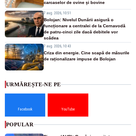
carcaselor de ovine și bovine
7 aug. 2026, 10:51
Bolojan: Nivelul Dunării asigură o
funcționare a centralei de la Cernavodă
de patru-cinci zile dacă debitele vor
scădea
7 aug. 2026, 10:43
Criza din energie. Cine scapă de măsurile
de raționalizare impuse de Bolojan
URMĂREȘTE-NE PE
Facebook
YouTube
POPULAR