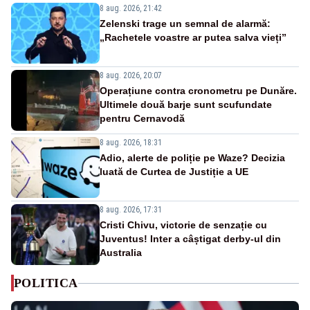
8 aug. 2026, 21:42
Zelenski trage un semnal de alarmă:
„Rachetele voastre ar putea salva vieți”
8 aug. 2026, 20:07
Operațiune contra cronometru pe Dunăre.
Ultimele două barje sunt scufundate
pentru Cernavodă
8 aug. 2026, 18:31
Adio, alerte de poliție pe Waze? Decizia
luată de Curtea de Justiție a UE
8 aug. 2026, 17:31
Cristi Chivu, victorie de senzație cu
Juventus! Inter a câștigat derby-ul din
Australia
POLITICA