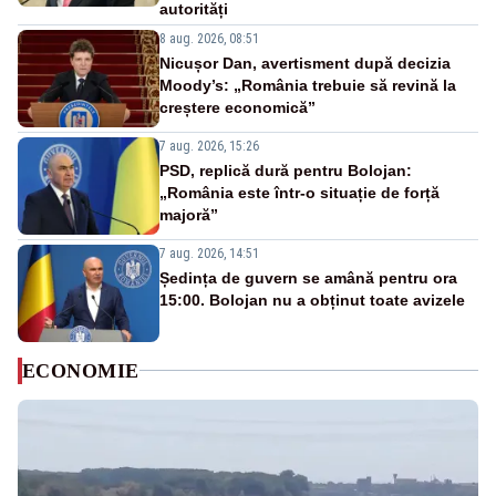
autorități
8 aug. 2026, 08:51
Nicușor Dan, avertisment după decizia
Moody’s: „România trebuie să revină la
creștere economică”
7 aug. 2026, 15:26
PSD, replică dură pentru Bolojan:
„România este într-o situație de forță
majoră”
7 aug. 2026, 14:51
Ședința de guvern se amână pentru ora
15:00. Bolojan nu a obținut toate avizele
ECONOMIE