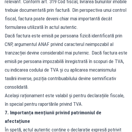
relevant. Conform art. 319 Cod fiscal, livrarea bunurilor imobile
trebuie documentată prin factură. Din perspectiva unui control
fiscal, factura poate deveni chiar mai importantă decât
formularea utilizată în actul autentic.
Dacă factura este emisă pe persoana fizică identificată prin
CNP, argumentul ANAF privind caracterul neimpozabil al
tranzacției devine considerabil mai puternic. Dacă factura este
emisă pe persoana impozabilă înregistrată în scopuri de TVA,
cu indicarea codului de TVA și cu aplicarea mecanismului
taxării inverse, poziția contribuabilului devine semnificativ
consolidată.
Același raționament este valabil și pentru declarațiile fiscale,
în special pentru raportările privind TVA.
7. Importanța mențiunii privind patrimoniul de
afectațiune
În speță, actul autentic conține o declarație expresă potrivit