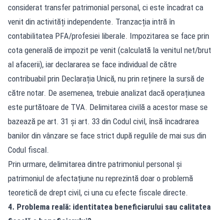
considerat transfer patrimonial personal, ci este încadrat ca
venit din activități independente. Tranzacția intră în
contabilitatea PFA/profesiei liberale. Impozitarea se face prin
cota generală de impozit pe venit (calculată la venitul net/brut
al afacerii), iar declararea se face individual de către
contribuabil prin Declarația Unică, nu prin reținere la sursă de
către notar. De asemenea, trebuie analizat dacă operațiunea
este purtătoare de TVA. Delimitarea civilă a acestor mase se
bazează pe art. 31 și art. 33 din Codul civil, însă încadrarea
banilor din vânzare se face strict după regulile de mai sus din
Codul fiscal.
Prin urmare, delimitarea dintre patrimoniul personal și
patrimoniul de afectațiune nu reprezintă doar o problemă
teoretică de drept civil, ci una cu efecte fiscale directe.
4. Problema reală: identitatea beneficiarului sau calitatea