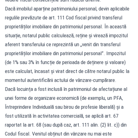
Dacă imobilul aparține patrimoniului personal, devin aplicabile
regulile prevăzute de art. 111 Cod fiscal privind transferul
proprietăților imobiliare din patrimoniul personal. În această
situație, notarul public calculează, reține și virează impozitul
aferent transferului ce reprezintă un „venit din transferul
proprietăților imobiliare din patrimoniul personal”. Impozitul
(de 1% sau 3% în funcție de perioada de deținere și valoare)
este calculat, încasat și virat direct de către notarul public la
momentul autentificării actului de vânzare-cumpărare.
Dacă locuința a fost inclusă în patrimoniul de afectațiune al
unei forme de organizare economică (de exemplu, un PFA,
Întreprindere Individuală sau birou de profesie liberală) și a
fost utilizată în activitatea comercială, se aplică art. 67
raportat la art. 68 (sau după caz, art. 111 alin. (2) lit. c)) din
Codul fiscal. Venitul obținut din vânzare nu mai este