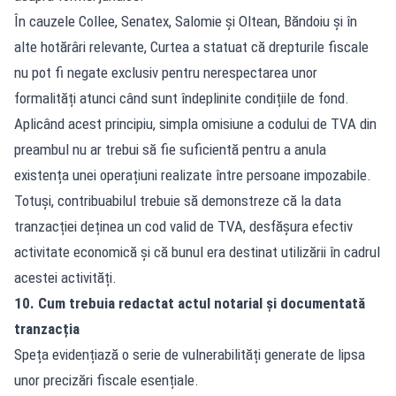
În cauzele Collee, Senatex, Salomie și Oltean, Băndoiu și în
alte hotărâri relevante, Curtea a statuat că drepturile fiscale
nu pot fi negate exclusiv pentru nerespectarea unor
formalități atunci când sunt îndeplinite condițiile de fond.
Aplicând acest principiu, simpla omisiune a codului de TVA din
preambul nu ar trebui să fie suficientă pentru a anula
existența unei operațiuni realizate între persoane impozabile.
Totuși, contribuabilul trebuie să demonstreze că la data
tranzacției deținea un cod valid de TVA, desfășura efectiv
activitate economică și că bunul era destinat utilizării în cadrul
acestei activități.
10. Cum trebuia redactat actul notarial și documentată
tranzacția
Speța evidențiază o serie de vulnerabilități generate de lipsa
unor precizări fiscale esențiale.