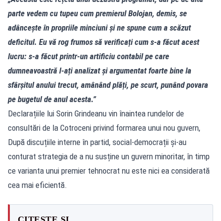
parte vedem cu tupeu cum premierul Bolojan, demis, se
adâncește în propriile minciuni și ne spune cum a scăzut
deficitul. Eu vă rog frumos să verificați cum s-a făcut acest
lucru: s-a făcut printr-un artificiu contabil pe care
dumneavoastră l-ați analizat și argumentat foarte bine la
sfârșitul anului trecut, amânând plăți, pe scurt, punând povara
pe bugetul de anul acesta.”
Declarațiile lui Sorin Grindeanu vin înaintea rundelor de
consultări de la Cotroceni privind formarea unui nou guvern,
După discuțiile interne în partid, social-democrații și-au
conturat strategia de a nu susține un guvern minoritar, în timp
ce varianta unui premier tehnocrat nu este nici ea considerată
cea mai eficientă.
CITEȘTE ȘI