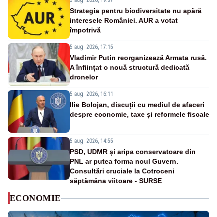
5 aug. 2026, 19:37
Strategia pentru biodiversitate nu apără
interesele României. AUR a votat
împotrivă
5 aug. 2026, 17:15
Vladimir Putin reorganizează Armata rusă.
A înființat o nouă structură dedicată
dronelor
5 aug. 2026, 16:11
Ilie Bolojan, discuții cu mediul de afaceri
despre economie, taxe și reformele fiscale
5 aug. 2026, 14:55
PSD, UDMR și aripa conservatoare din
PNL ar putea forma noul Guvern.
Consultări cruciale la Cotroceni
săptămâna viitoare - SURSE
ECONOMIE