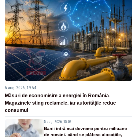
5 aug. 2026, 19:54
Măsuri de economisire a energiei în România.
Magazinele sting reclamele, iar autoritățile reduc
consumul
5 aug. 2026, 15:03
Banii intră mai devreme pentru milioane
de români: când se plătesc alocațiile,