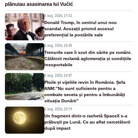
plănuiau asasinarea lui Vučić
5 aug. 2026, 21:52
Donald Trump, în centrul unui nou
scandal. Acuzații privind accesul
preferențial la postările sale
5 aug. 2026, 20:49
Trenurile care îi scot din sărite pe români.
Călătorii reclamă aglomerația și condițiile
insuportabile
5 aug. 2026, 20:47
Ploile și vijeliile revin în România. Șefa
ANM:”Nu sunt suficiente pentru a
combate seceta și pentru a îmbunătăți
situația Dunării”
5 aug. 2026, 20:19
Un fragment dintr-o rachetă SpaceX s-a
prăbușit pe Lună. Ce au aflat cercetătorii
după impact