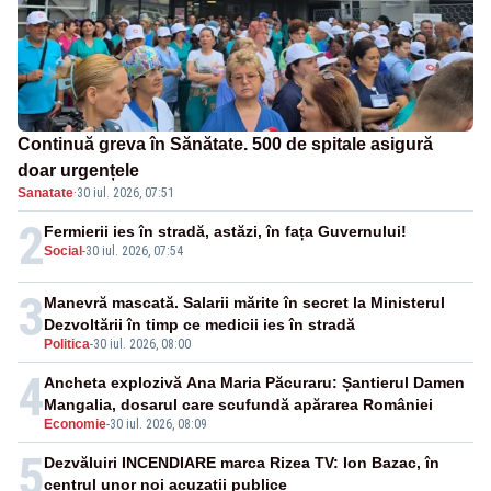
Continuă greva în Sănătate. 500 de spitale asigură
doar urgențele
Sanatate
·
30 iul. 2026, 07:51
2
Fermierii ies în stradă, astăzi, în fața Guvernului!
Social
-
30 iul. 2026, 07:54
3
Manevră mascată. Salarii mărite în secret la Ministerul
Dezvoltării în timp ce medicii ies în stradă
Politica
-
30 iul. 2026, 08:00
4
Ancheta explozivă Ana Maria Păcuraru: Șantierul Damen
Mangalia, dosarul care scufundă apărarea României
Economie
-
30 iul. 2026, 08:09
5
Dezvăluiri INCENDIARE marca Rizea TV: Ion Bazac, în
centrul unor noi acuzații publice