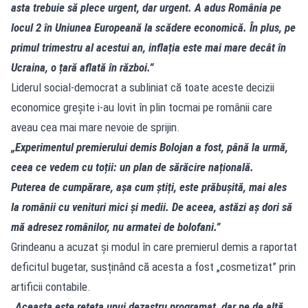
asta trebuie să plece urgent, dar urgent. A adus România pe
locul 2 în Uniunea Europeană la scădere economică. În plus, pe
primul trimestru al acestui an, inflația este mai mare decât în
Ucraina, o țară aflată în război.”
Liderul social-democrat a subliniat că toate aceste decizii
economice greșite i-au lovit în plin tocmai pe românii care
aveau cea mai mare nevoie de sprijin.
„Experimentul premierului demis Bolojan a fost, până la urmă,
ceea ce vedem cu toții: un plan de sărăcire națională.
Puterea de cumpărare, așa cum știți, este prăbușită, mai ales
la românii cu venituri mici și medii. De aceea, astăzi aș dori să
mă adresez românilor, nu armatei de bolofani.”
Grindeanu a acuzat și modul în care premierul demis a raportat
deficitul bugetar, susținând că acesta a fost „cosmetizat” prin
artificii contabile.
„Aceasta este rețeta unui dezastru programat, dar pe de altă