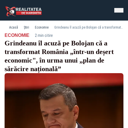
Acasă
Știri
Economie
Grindeanu îl acuză pe Bolojan că a transformat România „într-un deșert economic", în urma unui „plan de sărăcire națională”
·
ECONOMIE
2 min citire
Grindeanu îl acuză pe Bolojan că a
transformat România „într-un deșert
economic", în urma unui „plan de
sărăcire națională”