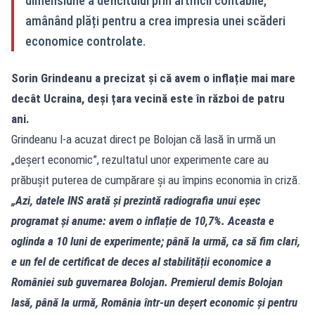
dimensiune a deficitului prin artificii contabile,
amânând plăți pentru a crea impresia unei scăderi
economice controlate.
Sorin Grindeanu a precizat și că avem o inflație mai mare
decât Ucraina, deși țara vecină este în război de patru
ani.
Grindeanu l-a acuzat direct pe Bolojan că lasă în urmă un
„deșert economic”, rezultatul unor experimente care au
prăbușit puterea de cumpărare și au împins economia în criză.
„Azi, datele INS arată și prezintă radiografia unui eșec
programat și anume: avem o inflație de 10,7%. Aceasta e
oglinda a 10 luni de experimente; până la urmă, ca să fim clari,
e un fel de certificat de deces al stabilității economice a
României sub guvernarea Bolojan. Premierul demis Bolojan
lasă, până la urmă, România într-un deșert economic și pentru