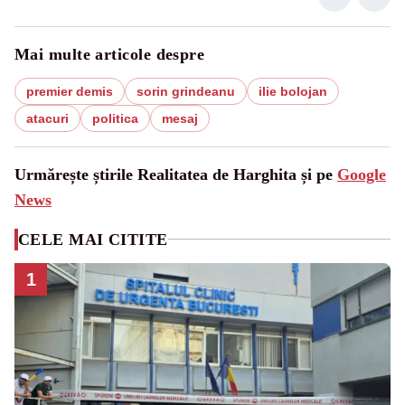
Mai multe articole despre
premier demis
sorin grindeanu
ilie bolojan
atacuri
politica
mesaj
Urmărește știrile Realitatea de Harghita și pe
Google
News
CELE MAI CITITE
1