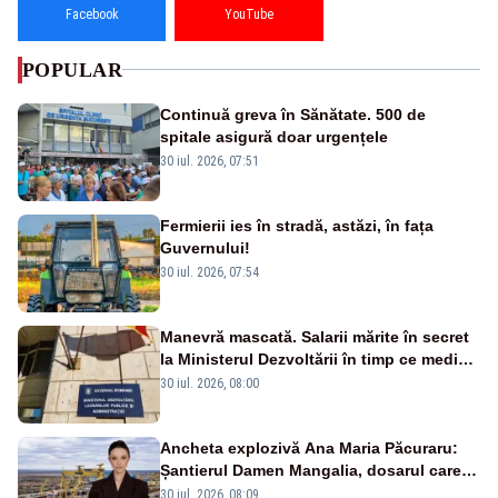
Facebook
YouTube
POPULAR
Continuă greva în Sănătate. 500 de
spitale asigură doar urgențele
30 iul. 2026, 07:51
Fermierii ies în stradă, astăzi, în fața
Guvernului!
30 iul. 2026, 07:54
Manevră mascată. Salarii mărite în secret
la Ministerul Dezvoltării în timp ce medicii
ies în stradă
30 iul. 2026, 08:00
Ancheta explozivă Ana Maria Păcuraru:
Șantierul Damen Mangalia, dosarul care
scufundă apărarea României
30 iul. 2026, 08:09