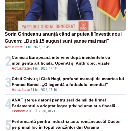
Sorin Grindeanu anunță când ar putea fi învestit noul
Guvern: „După 15 august sunt șanse mai mari”
Actualitate
·
31 iul. 2026, 16:49
2
Comisia Europeană intervine după incidentele cu
inteligența artificială. OpenAI și Anthropic, vizate
Actualitate
-
31 iul. 2026, 17:19
3
Cristi Chivu și Gică Hagi, profund marcați de moartea lui
Franco Baresi: „O legendă a fotbalului mondial”
Actualitate
-
31 iul. 2026, 17:46
4
ANAF șterge datorii pentru zeci de mii de firme!
Parlamentul a adoptat legea privind amnistia fiscală
Economie
-
31 iul. 2026, 18:21
5
Performanță pentru industria auto românească! Duster,
pe primul loc în topul vânzărilor din Ucraina