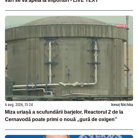
vârf se va apela la importuri - LIVE TEXT
6 aug. 2026, 15:24
Ionuț Nichita
Miza uriașă a scufundării barjelor. Reactorul 2 de la
Cernavodă poate primi o nouă „gură de oxigen”