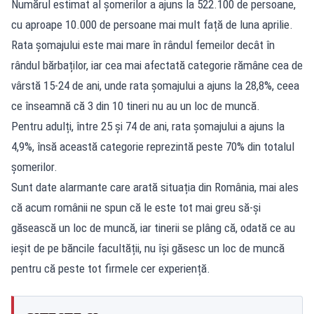
Numărul estimat al șomerilor a ajuns la 522.100 de persoane,
cu aproape 10.000 de persoane mai mult față de luna aprilie.
Rata șomajului este mai mare în rândul femeilor decât în
rândul bărbaților, iar cea mai afectată categorie rămâne cea de
vârstă 15-24 de ani, unde rata șomajului a ajuns la 28,8%, ceea
ce înseamnă că 3 din 10 tineri nu au un loc de muncă.
Pentru adulți, între 25 și 74 de ani, rata șomajului a ajuns la
4,9%, însă această categorie reprezintă peste 70% din totalul
șomerilor.
Sunt date alarmante care arată situația din România, mai ales
că acum românii ne spun că le este tot mai greu să-și
găsească un loc de muncă, iar tinerii se plâng că, odată ce au
ieșit de pe băncile facultății, nu își găsesc un loc de muncă
pentru că peste tot firmele cer experiență.