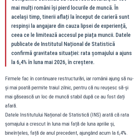
mai mulți români își pierd locurile de muncă. În
același timp, tinerii aflați la început de carieră sunt
respinși la angajare din cauza lipsei de experiență,
ceea ce le limitează accesul pe piața muncii. Datele
publicate de Institutul Național de Statistică
confirmă gravitatea situației: rata șomajului a ajuns
la 6,4% în luna mai 2026, în creștere.
Firmele fac în continuare restructurări, iar românii ajung să nu-
și mai poată permite traiul zilnic, pentru că nu reușesc să-și
mai găsească un loc de muncă stabil după ce au fost dați
afară.
Datele Institutului Național de Statistică (INS) arată că rata
șomajului a crescut în luna mai față de luna aprilie și,
bineînțeles, față de anul precedent, ajungând acum la 6,4%.