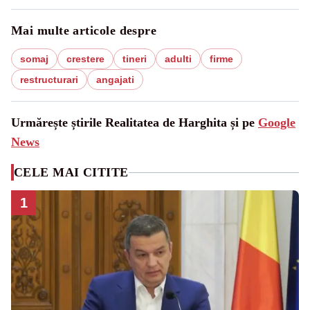
Mai multe articole despre
somaj
crestere
tineri
adulti
firme
restructurari
angajati
Urmărește știrile Realitatea de Harghita și pe
Google
News
CELE MAI CITITE
1