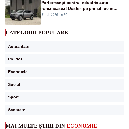
Performanță pentru industria auto
românească! Duster, pe primul loc în
topul vânzărilor din Ucraina
31 iul. 2026, 16:20
CATEGORII POPULARE
Actualitate
Politica
Economie
Social
Sport
Sanatate
MAI MULTE ȘTIRI DIN
ECONOMIE