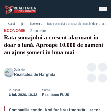
Acasă
Știri
Economie
Rata șomajului a crescut alarmant în doar o lună. Aproape 10.000 de oameni au ajuns șomeri în luna mai
·
ECONOMIE
2 min citire
Rata șomajului a crescut alarmant în
doar o lună. Aproape 10.000 de oameni
au ajuns șomeri în luna mai
Scris de
Realitatea de Harghita
Publicat
Sursă
6 iul. 2026, 10:32
Realitatea PLUS
Companiile continuă să facă restructurări, iar tot