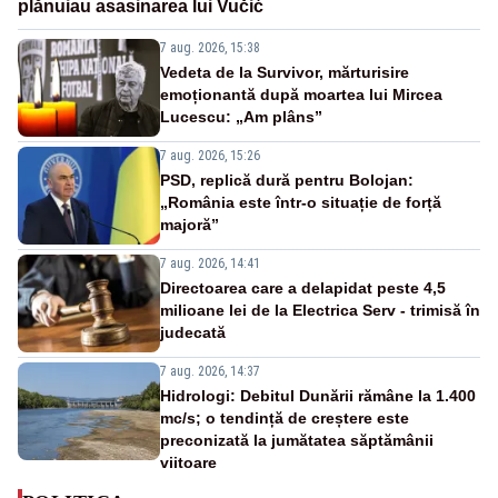
plănuiau asasinarea lui Vučić
7 aug. 2026, 15:38
Vedeta de la Survivor, mărturisire
emoționantă după moartea lui Mircea
Lucescu: „Am plâns”
7 aug. 2026, 15:26
PSD, replică dură pentru Bolojan:
„România este într-o situație de forță
majoră”
7 aug. 2026, 14:41
Directoarea care a delapidat peste 4,5
milioane lei de la Electrica Serv - trimisă în
judecată
7 aug. 2026, 14:37
Hidrologi: Debitul Dunării rămâne la 1.400
mc/s; o tendință de creștere este
preconizată la jumătatea săptămânii
viitoare