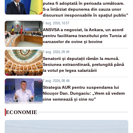
putea fi adoptată în perioada următoare.
S-a întârziat depunerea din cauza unor
discursuri iresponsabile în spaţiul public”
7 aug. 2026, 10:57
ANSVSA a negociat, la Ankara, un acord
pentru facilitarea tranzitului prin Turcia al
carcaselor de ovine și bovine
7 aug. 2026, 09:49
Senatorii și deputații rămân la muncă.
Sesiunea extraordinară, prelungită până
la votul pe legea salarizării
7 aug. 2026, 08:46
Strategia AUR pentru suspendarea lui
Nicușor Dan. Dungaciu: „Vrem să vedem
cine semnează și cine nu”
ECONOMIE