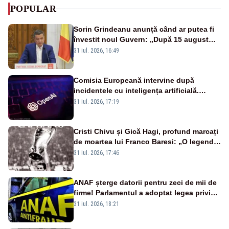
POPULAR
Sorin Grindeanu anunță când ar putea fi
învestit noul Guvern: „După 15 august
sunt șanse mai mari”
31 iul. 2026, 16:49
Comisia Europeană intervine după
incidentele cu inteligența artificială.
OpenAI și Anthropic, vizate
31 iul. 2026, 17:19
Cristi Chivu și Gică Hagi, profund marcați
de moartea lui Franco Baresi: „O legendă
a fotbalului mondial”
31 iul. 2026, 17:46
ANAF șterge datorii pentru zeci de mii de
firme! Parlamentul a adoptat legea privind
amnistia fiscală
31 iul. 2026, 18:21