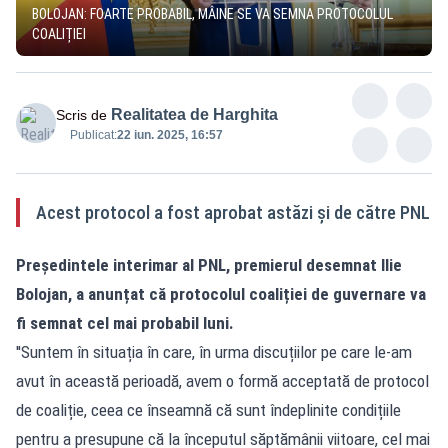
BOLOJAN: FOARTE PROBABIL, MÂINE SE VA SEMNA PROTOCOLUL
COALIȚIEI
Realitatea de Harghita
Scris de
Publicat:
22 iun. 2025, 16:57
Acest protocol a fost aprobat astăzi și de către PNL
Președintele interimar al PNL, premierul desemnat Ilie
Bolojan, a anunțat că protocolul coaliției de guvernare va
fi semnat cel mai probabil luni.
''Suntem în situația în care, în urma discuțiilor pe care le-am
avut în această perioadă, avem o formă acceptată de protocol
de coaliție, ceea ce înseamnă că sunt îndeplinite condițiile
pentru a presupune că la începutul săptămânii viitoare, cel mai