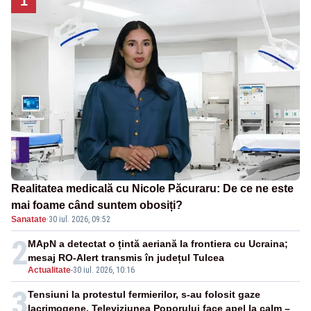
1
Realitatea medicală cu Nicole Păcuraru: De ce ne este
mai foame când suntem obosiți?
Sanatate
·
30 iul. 2026, 09:52
2
MApN a detectat o țintă aeriană la frontiera cu Ucraina;
mesaj RO-Alert transmis în județul Tulcea
Actualitate
-
30 iul. 2026, 10:16
3
Tensiuni la protestul fermierilor, s-au folosit gaze
lacrimogene. Televiziunea Poporului face apel la calm –