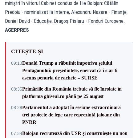
miniștri în viitorul Cabinet condus de Ilie Bolojan: Cătălin
Predoiu - nominalizat la Interne, Alexandru Nazare - Finanțe,
Daniel David - Educație, Dragoș Pîslaru - Fonduri Europene.
AGERPRES
CITEȘTE ȘI
Donald Trump a răbufnit împotriva șefului
09:13
Pentagonului: președintele, enervat că i s-ar fi
ascuns penuria de rachete – SURSE
Primăriile din România trebuie să fie înrolate în
08:35
platforma ghiseul.ro până pe 25 august
Parlamentul a adoptat în sesiune extraordinară
08:28
trei proiecte de lege care reprezintă jaloane din
PNRR
Bolojan recrutează din USR și construiește un nou
07:34