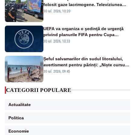
folosit gaze lacrimogene. Televiziunea
Poporului face apel la calm – LIVE TEXT
30 iul. 2026, 10:20
UEFA va organiza o şedinţă de urgenţă
privind planurile FIFA pentru Cupa
Mondială
30 iul. 2026, 10:33
Șeful salvamarilor din sudul litoralului,
avertisment pentru părinți: „Niște cursuri
de înot la piscină nu sunt suficiente”
30 iul. 2026, 09:45
CATEGORII POPULARE
Actualitate
Politica
Economie