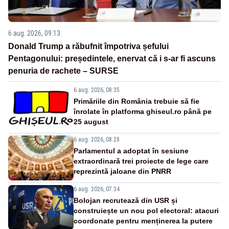
6 aug. 2026, 09:13
Donald Trump a răbufnit împotriva șefului
Pentagonului: președintele, enervat că i s-ar fi ascuns
penuria de rachete – SURSE
6 aug. 2026, 08:35
Primăriile din România trebuie să fie
înrolate în platforma ghiseul.ro până pe
25 august
6 aug. 2026, 08:28
Parlamentul a adoptat în sesiune
extraordinară trei proiecte de lege care
reprezintă jaloane din PNRR
6 aug. 2026, 07:34
Bolojan recrutează din USR și
construiește un nou pol electoral: atacuri
coordonate pentru menținerea la putere