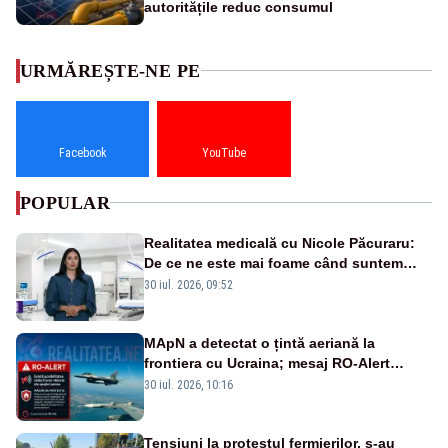
autoritățile reduc consumul
URMĂREȘTE-NE PE
Facebook
YouTube
POPULAR
Realitatea medicală cu Nicole Păcuraru:
De ce ne este mai foame când suntem
obosiți?
30 iul. 2026, 09:52
MApN a detectat o țintă aeriană la
frontiera cu Ucraina; mesaj RO-Alert
transmis în județul Tulcea
30 iul. 2026, 10:16
Tensiuni la protestul fermierilor, s-au