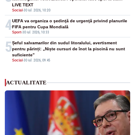
LIVE TEXT
Social
-
30 iul. 2026, 10:20
4
UEFA va organiza o şedinţă de urgenţă privind planurile
FIFA pentru Cupa Mondială
Sport
-
30 iul. 2026, 10:33
5
Șeful salvamarilor din sudul litoralului, avertisment
pentru părinți: „Niște cursuri de înot la piscină nu sunt
suficiente”
Social
-
30 iul. 2026, 09:45
ACTUALITATE