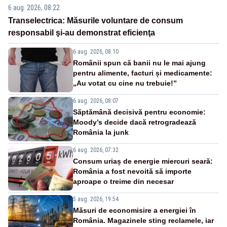
6 aug. 2026, 08:22
Transelectrica: Măsurile voluntare de consum
responsabil şi-au demonstrat eficienţa
6 aug. 2026, 08:10
Românii spun că banii nu le mai ajung
pentru alimente, facturi și medicamente:
„Au votat cu cine nu trebuie!”
6 aug. 2026, 08:07
Săptămână decisivă pentru economie:
Moody’s decide dacă retrogradează
România la junk
6 aug. 2026, 07:32
Consum uriaș de energie miercuri seară:
România a fost nevoită să importe
aproape o treime din necesar
5 aug. 2026, 19:54
Măsuri de economisire a energiei în
România. Magazinele sting reclamele, iar