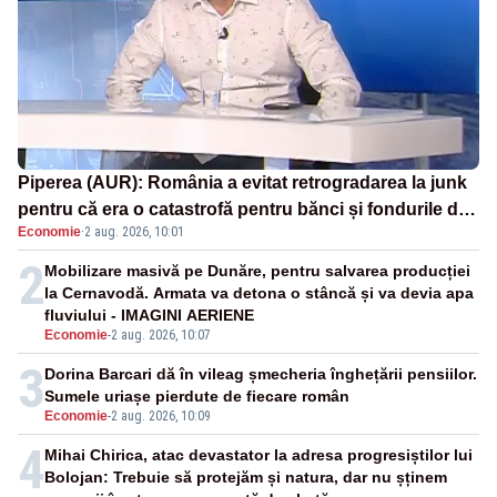
Piperea (AUR): România a evitat retrogradarea la junk
pentru că era o catastrofă pentru bănci și fondurile de
Economie
·
2 aug. 2026, 10:01
pensii
2
Mobilizare masivă pe Dunăre, pentru salvarea producției
la Cernavodă. Armata va detona o stâncă și va devia apa
fluviului - IMAGINI AERIENE
Economie
-
2 aug. 2026, 10:07
3
Dorina Barcari dă în vileag șmecheria înghețării pensiilor.
Sumele uriașe pierdute de fiecare român
Economie
-
2 aug. 2026, 10:09
4
Mihai Chirica, atac devastator la adresa progresiștilor lui
Bolojan: Trebuie să protejăm și natura, dar nu șținem