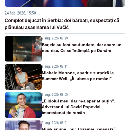
24 feb. 2026, 15:50
Complot dejucat în Serbia: doi bărbați, suspectați că
plănuiau asasinarea lui Vučić
9 aug. 2026, 08:29
Barjele au fost scufundate, dar apare un
nou risc. Ce se întâmplă pe Dunăre
9 aug. 2026, 08:11
Michele Morrone, apariție surpriză la
Summer Well: „Îi iubesc pe români”
9 aug. 2026, 08:05
„E idolul meu, dar m-a speriat puțin”.
Adversarul lui David Popovici,
impresionat de român
9 aug. 2026, 08:01
Musk spune „nu” Ucrainei. Zelenski îi