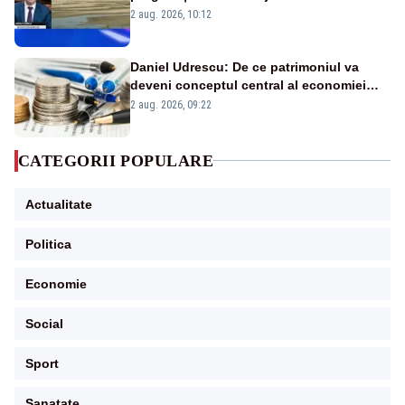
protejăm și natura, dar nu șținem omaneii
2 aug. 2026, 10:12
în stare permanentă de alertă
Daniel Udrescu: De ce patrimoniul va
deveni conceptul central al economiei
viitoare?
2 aug. 2026, 09:22
CATEGORII POPULARE
Actualitate
Politica
Economie
Social
Sport
Sanatate