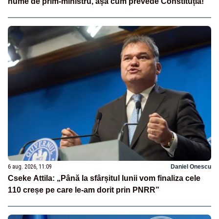
nume de prim-ministru, așa cum prevede Constituția!
6 aug. 2026, 11:09
Daniel Onescu
Cseke Attila: „Până la sfârșitul lunii vom finaliza cele
110 creșe pe care le-am dorit prin PNRR”