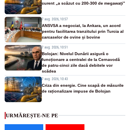
curent „a scăzut cu 200-300 de megawați”
7 aug. 2026, 10:57
ANSVSA a negociat, la Ankara, un acord
pentru facilitarea tranzitului prin Turcia al
carcaselor de ovine și bovine
7 aug. 2026, 10:51
Bolojan: Nivelul Dunării asigură o
funcționare a centralei de la Cernavodă
de patru-cinci zile dacă debitele vor
scădea
7 aug. 2026, 10:43
Criza din energie. Cine scapă de măsurile
de raționalizare impuse de Bolojan
URMĂREȘTE-NE PE