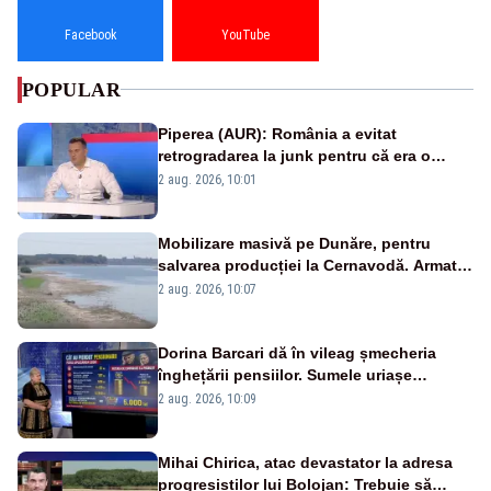
Facebook
YouTube
POPULAR
Piperea (AUR): România a evitat
retrogradarea la junk pentru că era o
catastrofă pentru bănci și fondurile de
2 aug. 2026, 10:01
pensii
Mobilizare masivă pe Dunăre, pentru
salvarea producției la Cernavodă. Armata
va detona o stâncă și va devia apa
2 aug. 2026, 10:07
fluviului - IMAGINI AERIENE
Dorina Barcari dă în vileag șmecheria
înghețării pensiilor. Sumele uriașe
pierdute de fiecare român
2 aug. 2026, 10:09
Mihai Chirica, atac devastator la adresa
progresiștilor lui Bolojan: Trebuie să