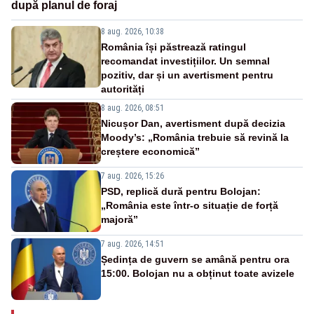
după planul de foraj
8 aug. 2026, 10:38
România își păstrează ratingul
recomandat investițiilor. Un semnal
pozitiv, dar și un avertisment pentru
autorități
8 aug. 2026, 08:51
Nicușor Dan, avertisment după decizia
Moody’s: „România trebuie să revină la
creștere economică”
7 aug. 2026, 15:26
PSD, replică dură pentru Bolojan:
„România este într-o situație de forță
majoră”
7 aug. 2026, 14:51
Ședința de guvern se amână pentru ora
15:00. Bolojan nu a obținut toate avizele