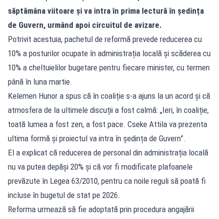
săptămâna viitoare și va intra în prima lectură în ședința
de Guvern, urmând apoi circuitul de avizare.
Potrivit acestuia, pachetul de reformă prevede reducerea cu
10% a posturilor ocupate în administrația locală și scăderea cu
10% a cheltuielilor bugetare pentru fiecare minister, cu termen
până în luna martie.
Kelemen Hunor a spus că în coaliție s-a ajuns la un acord și că
atmosfera de la ultimele discuții a fost calmă: „Ieri, în coaliție,
toată lumea a fost zen, a fost pace. Cseke Attila va prezenta
ultima formă și proiectul va intra în ședința de Guvern”.
El a explicat că reducerea de personal din administrația locală
nu va putea depăși 20% și că vor fi modificate plafoanele
prevăzute în Legea 63/2010, pentru ca noile reguli să poată fi
incluse în bugetul de stat pe 2026.
Reforma urmează să fie adoptată prin procedura angajării