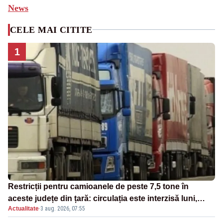
News
CELE MAI CITITE
1
Restricții pentru camioanele de peste 7,5 tone în
aceste județe din țară: circulația este interzisă luni,
Actualitate
·
3 aug. 2026, 07:55
între orele 12:00 și 20:00