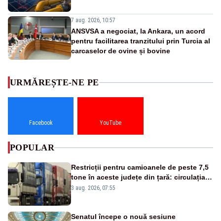
7 aug. 2026, 10:57
ANSVSA a negociat, la Ankara, un acord
pentru facilitarea tranzitului prin Turcia al
carcaselor de ovine și bovine
URMĂREȘTE-NE PE
Facebook
YouTube
POPULAR
Restricții pentru camioanele de peste 7,5
tone în aceste județe din țară: circulația
este interzisă luni, între orele 12:00 și
3 aug. 2026, 07:55
20:00
Senatul începe o nouă sesiune