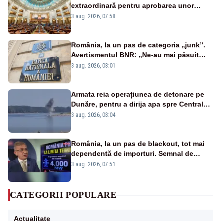
extraordinară pentru aprobarea unor
jaloane din PNRR
3 aug. 2026, 07:58
România, la un pas de categoria „junk”.
Avertismentul BNR: „Ne-au mai păsuit
pentru câteva luni”
3 aug. 2026, 08:01
Armata reia operațiunea de detonare pe
Dunăre, pentru a dirija apa spre Centrala
Cernavodă
3 aug. 2026, 08:04
România, la un pas de blackout, tot mai
dependentă de importuri. Semnal de
alarmă tras de un expert în energie
3 aug. 2026, 07:51
CATEGORII POPULARE
Actualitate