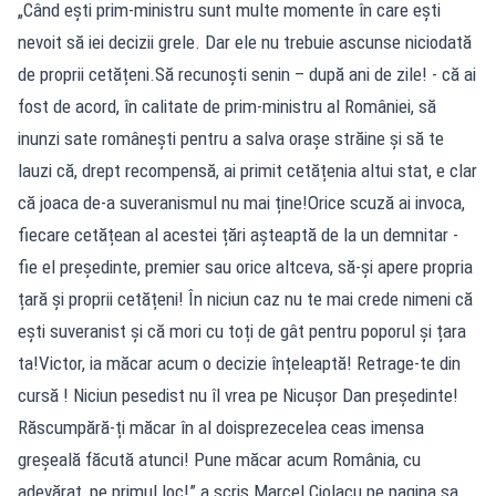
„Când ești prim-ministru sunt multe momente în care ești
nevoit să iei decizii grele. Dar ele nu trebuie ascunse niciodată
de proprii cetățeni.Să recunoști senin – după ani de zile! - că ai
fost de acord, în calitate de prim-ministru al României, să
inunzi sate românești pentru a salva orașe străine și să te
lauzi că, drept recompensă, ai primit cetățenia altui stat, e clar
că joaca de-a suveranismul nu mai ține!Orice scuză ai invoca,
fiecare cetățean al acestei țări așteaptă de la un demnitar -
fie el președinte, premier sau orice altceva, să-și apere propria
țară și proprii cetățeni! În niciun caz nu te mai crede nimeni că
ești suveranist și că mori cu toți de gât pentru poporul și țara
ta!Victor, ia măcar acum o decizie înțeleaptă! Retrage-te din
cursă ! Niciun pesedist nu îl vrea pe Nicușor Dan președinte!
Răscumpără-ți măcar în al doisprezecelea ceas imensa
greșeală făcută atunci! Pune măcar acum România, cu
adevărat, pe primul loc!” a scris Marcel Ciolacu pe pagina sa