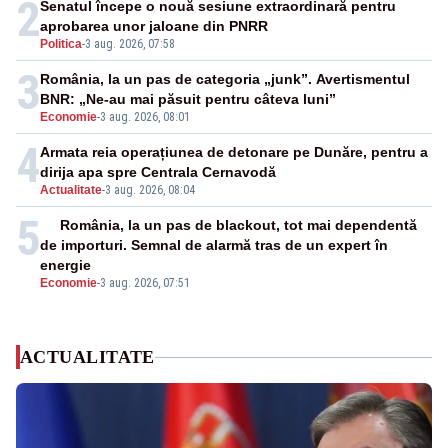
2
Senatul începe o nouă sesiune extraordinară pentru
aprobarea unor jaloane din PNRR
Politica
-
3 aug. 2026, 07:58
3
România, la un pas de categoria „junk”. Avertismentul
BNR: „Ne-au mai păsuit pentru câteva luni”
Economie
-
3 aug. 2026, 08:01
4
Armata reia operațiunea de detonare pe Dunăre, pentru a
dirija apa spre Centrala Cernavodă
Actualitate
-
3 aug. 2026, 08:04
5
România, la un pas de blackout, tot mai dependentă
de importuri. Semnal de alarmă tras de un expert în
energie
Economie
-
3 aug. 2026, 07:51
ACTUALITATE