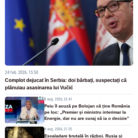
24 feb. 2026, 15:50
Complot dejucat în Serbia: doi bărbați, suspectați că
plănuiau asasinarea lui Vučić
9 aug. 2026, 22:41
Peiu îl acuză pe Bolojan că ține România
pe loc: „Premier și ministru interimar la
Energie, dar nu are curaj să ia o decizie”
9 aug. 2026, 21:25
Escaladare brutală în război. Rusia și