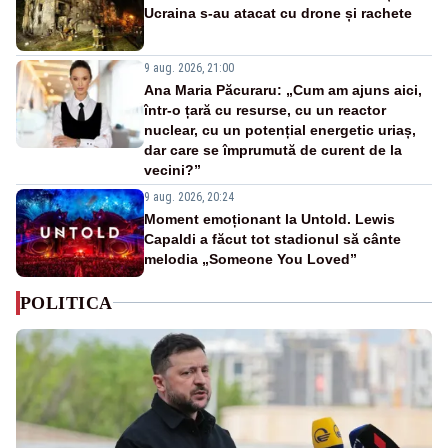
Ucraina s-au atacat cu drone și rachete
9 aug. 2026, 21:00
Ana Maria Păcuraru: „Cum am ajuns aici,
într-o țară cu resurse, cu un reactor
nuclear, cu un potențial energetic uriaș,
dar care se împrumută de curent de la
vecini?”
9 aug. 2026, 20:24
Moment emoționant la Untold. Lewis
Capaldi a făcut tot stadionul să cânte
melodia „Someone You Loved”
POLITICA