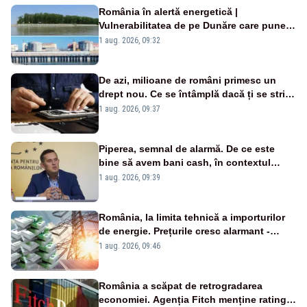
România în alertă energetică |
Vulnerabilitatea de pe Dunăre care pune
în pericol Centrala Cernavodă era
1 aug. 2026, 09:32
cunoscută de pe vremea lui Ceaușescu
De azi, milioane de români primesc un
drept nou. Ce se întâmplă dacă ți se strică
un produs
1 aug. 2026, 09:37
Piperea, semnal de alarmă. De ce este
bine să avem bani cash, în contextul
alertei energetice?
1 aug. 2026, 09:39
România, la limita tehnică a importurilor
de energie. Prețurile cresc alarmant -
Analiză Realitatea Plus
1 aug. 2026, 09:46
România a scăpat de retrogradarea
economiei. Agenția Fitch menține ratingul