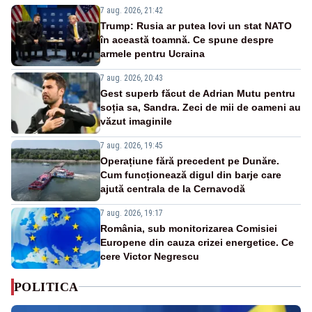
7 aug. 2026, 21:42
Trump: Rusia ar putea lovi un stat NATO
în această toamnă. Ce spune despre
armele pentru Ucraina
7 aug. 2026, 20:43
Gest superb făcut de Adrian Mutu pentru
soția sa, Sandra. Zeci de mii de oameni au
văzut imaginile
7 aug. 2026, 19:45
Operațiune fără precedent pe Dunăre.
Cum funcționează digul din barje care
ajută centrala de la Cernavodă
7 aug. 2026, 19:17
România, sub monitorizarea Comisiei
Europene din cauza crizei energetice. Ce
cere Victor Negrescu
POLITICA