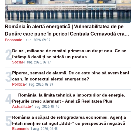
România în alertă energetică | Vulnerabilitatea de pe
Dunăre care pune în pericol Centrala Cernavodă era
Economie
·
1 aug. 2026, 09:32
cunoscută de pe vremea lui Ceaușescu
2
De azi, milioane de români primesc un drept nou. Ce se
întâmplă dacă ți se strică un produs
Social
-
1 aug. 2026, 09:37
3
Piperea, semnal de alarmă. De ce este bine să avem bani
cash, în contextul alertei energetice?
Politica
-
1 aug. 2026, 09:39
4
România, la limita tehnică a importurilor de energie.
Prețurile cresc alarmant - Analiză Realitatea Plus
Actualitate
-
1 aug. 2026, 09:46
5
România a scăpat de retrogradarea economiei. Agenția
Fitch menține ratingul „BBB-” cu perspectivă negativă
Economie
-
1 aug. 2026, 06:48