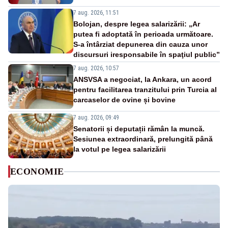
7 aug. 2026, 11:51
Bolojan, despre legea salarizării: „Ar
putea fi adoptată în perioada următoare.
S-a întârziat depunerea din cauza unor
discursuri iresponsabile în spaţiul public”
7 aug. 2026, 10:57
ANSVSA a negociat, la Ankara, un acord
pentru facilitarea tranzitului prin Turcia al
carcaselor de ovine și bovine
7 aug. 2026, 09:49
Senatorii și deputații rămân la muncă.
Sesiunea extraordinară, prelungită până
la votul pe legea salarizării
ECONOMIE