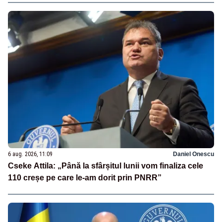
6 aug. 2026, 11:09
Daniel Onescu
Cseke Attila: „Până la sfârșitul lunii vom finaliza cele
110 creșe pe care le-am dorit prin PNRR”