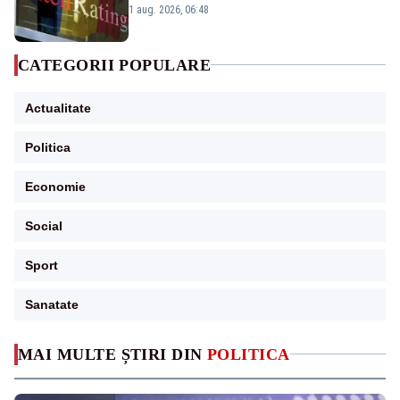
„BBB-” cu perspectivă negativă
1 aug. 2026, 06:48
CATEGORII POPULARE
Actualitate
Politica
Economie
Social
Sport
Sanatate
MAI MULTE ȘTIRI DIN
POLITICA