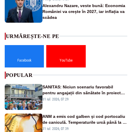
Alexandru Nazare, veste bună: Economia
României va crește în 2027, iar inflația va
scădea
URMĂREȘTE-NE PE
Facebook
YouTube
POPULAR
SANITAS: Niciun scenariu favorabil
pentru angajații din sănătate în proiectul
Legii salarizării
31 iul. 2026, 07:29
ANM a emis cod galben și cod portocaliu
de caniculă. Temperaturile urcă până la 38
de grade, iar nopțile devin tropicale
31 iul. 2026, 07:39