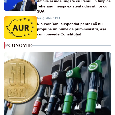
dificile și îndelungate cu Iranul, în timp ce
Teheranul neagă existența discuțiilor cu
SUA
6 aug. 2026, 11:24
Nicușor Dan, suspendat pentru că nu
propune un nume de prim-ministru, așa
cum prevede Constituția!
ECONOMIE