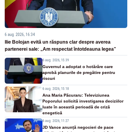
6 aug. 2026, 16:34
Ilie Bolojan evită un răspuns clar despre averea
partenerei sale: „Am respectat întotdeauna legea”
6 aug. 2026, 15:39
Guvernul a adoptat o hotărâre care
aprobă planurile de pregătire pentru
riscuri
6 aug. 2026, 15:18
Ana Maria Păcuraru: Televiziunea
Poporului solicită investigarea deciziilor
luate în această perioadă de criză
enegetică
6 aug. 2026, 11:27
JD Vance anunță negocieri de pace