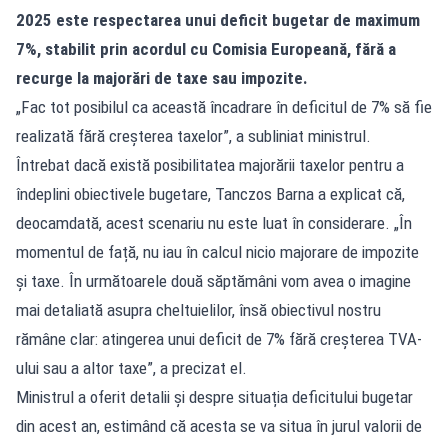
2025 este respectarea unui deficit bugetar de maximum
7%, stabilit prin acordul cu Comisia Europeană, fără a
recurge la majorări de taxe sau impozite.
„Fac tot posibilul ca această încadrare în deficitul de 7% să fie
realizată fără creșterea taxelor”, a subliniat ministrul.
Întrebat dacă există posibilitatea majorării taxelor pentru a
îndeplini obiectivele bugetare, Tanczos Barna a explicat că,
deocamdată, acest scenariu nu este luat în considerare. „În
momentul de față, nu iau în calcul nicio majorare de impozite
și taxe. În următoarele două săptămâni vom avea o imagine
mai detaliată asupra cheltuielilor, însă obiectivul nostru
rămâne clar: atingerea unui deficit de 7% fără creșterea TVA-
ului sau a altor taxe”, a precizat el.
Ministrul a oferit detalii și despre situația deficitului bugetar
din acest an, estimând că acesta se va situa în jurul valorii de