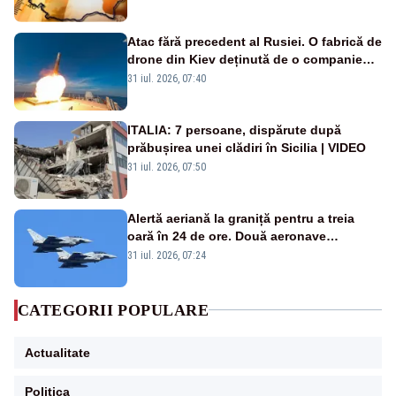
Atac fără precedent al Rusiei. O fabrică de
drone din Kiev deținută de o companie
americană, distrusă de o rachetă
31 iul. 2026, 07:40
rusească
ITALIA: 7 persoane, dispărute după
prăbușirea unei clădiri în Sicilia | VIDEO
31 iul. 2026, 07:50
Alertă aeriană la graniță pentru a treia
oară în 24 de ore. Două aeronave
Eurofighter britanice au fost ridicate de la
31 iul. 2026, 07:24
sol
CATEGORII POPULARE
Actualitate
Politica