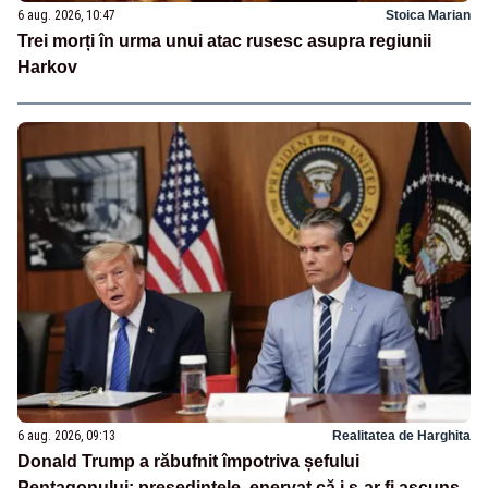
6 aug. 2026, 10:47
Stoica Marian
Trei morți în urma unui atac rusesc asupra regiunii
Harkov
6 aug. 2026, 09:13
Realitatea de Harghita
Donald Trump a răbufnit împotriva șefului
Pentagonului: președintele, enervat că i s-ar fi ascuns