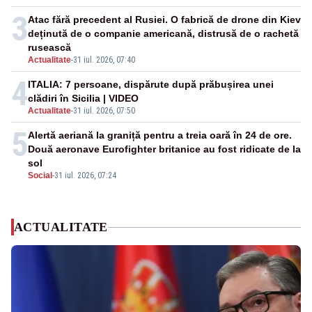
3
Atac fără precedent al Rusiei. O fabrică de drone din Kiev
deținută de o companie americană, distrusă de o rachetă
rusească
Actualitate
-
31 iul. 2026, 07:40
4
ITALIA: 7 persoane, dispărute după prăbușirea unei
clădiri în Sicilia | VIDEO
Actualitate
-
31 iul. 2026, 07:50
5
Alertă aeriană la graniță pentru a treia oară în 24 de ore.
Două aeronave Eurofighter britanice au fost ridicate de la
sol
Social
-
31 iul. 2026, 07:24
ACTUALITATE