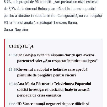
8,7%, sub pragul de 9% stabilit. „Am preluat un nivel estimat
de 8,7% de la domnul Boloș și am făcut tot ce este posibil
pentru a rămâne în aceste limite. Cu siguranță, nu vom depăși
9% la finalul anului”, a adăugat Tanczos Barna.
Sursa: Newsinn
CITEȘTE ȘI
Ilie Bolojan evită un răspuns clar despre averea
16:34
partenerei sale: „Am respectat întotdeauna legea”
Guvernul a adoptat o hotărâre care aprobă
15:39
planurile de pregătire pentru riscuri
Ana Maria Păcuraru: Televiziunea Poporului
15:18
solicită investigarea deciziilor luate în această
perioadă de criză enegetică
JD Vance anunță negocieri de pace dificile și
11:27