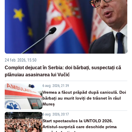
24 feb. 2026, 15:50
Complot dejucat în Serbia: doi bărbați, suspectați că
plănuiau asasinarea lui Vučić
6 aug. 2026, 21:39
Vremea a făcut prăpăd după caniculă. Doi
bărbați au murit loviți de trăsnet în râul
Mureș
6 aug. 2026, 20:17
Start spectaculos la UNTOLD 2026.
Artistul-surpriză care deschide prima