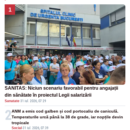
1
SANITAS: Niciun scenariu favorabil pentru angajații
din sănătate în proiectul Legii salarizării
Sanatate
·
31 iul. 2026, 07:29
2
ANM a emis cod galben și cod portocaliu de caniculă.
Temperaturile urcă până la 38 de grade, iar nopțile devin
tropicale
Social
-
31 iul. 2026, 07:39