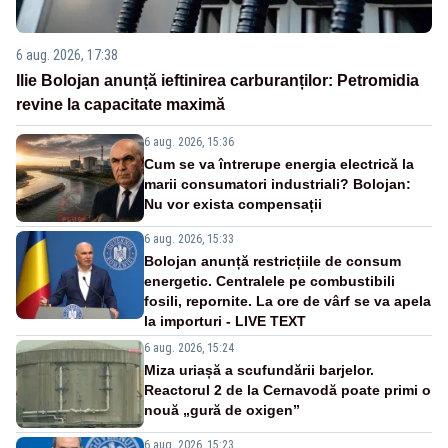
6 aug. 2026, 17:38
Ilie Bolojan anunță ieftinirea carburanților: Petromidia
revine la capacitate maximă
6 aug. 2026, 15:36
Cum se va întrerupe energia electrică la
marii consumatori industriali? Bolojan:
Nu vor exista compensații
6 aug. 2026, 15:33
Bolojan anunță restricțiile de consum
energetic. Centralele pe combustibili
fosili, repornite. La ore de vârf se va apela
la importuri - LIVE TEXT
6 aug. 2026, 15:24
Miza uriașă a scufundării barjelor.
Reactorul 2 de la Cernavodă poate primi o
nouă „gură de oxigen”
6 aug. 2026, 15:23