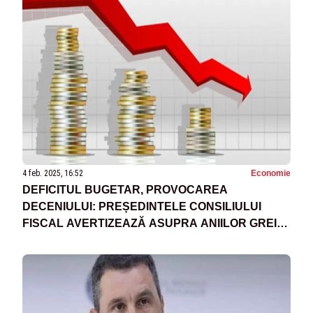
4 feb. 2025, 16:52
Economie
DEFICITUL BUGETAR, PROVOCAREA
DECENIULUI: PREȘEDINTELE CONSILIULUI
FISCAL AVERTIZEAZĂ ASUPRA ANIILOR GREI
CE URMEAZĂ: „NE-A TRECUT GLONȚUL PE LA
URECHE, DAR PERICOLUL NU A TRECUT”