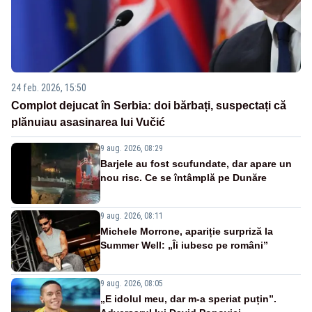
24 feb. 2026, 15:50
Complot dejucat în Serbia: doi bărbați, suspectați că
plănuiau asasinarea lui Vučić
9 aug. 2026, 08:29
Barjele au fost scufundate, dar apare un
nou risc. Ce se întâmplă pe Dunăre
9 aug. 2026, 08:11
Michele Morrone, apariție surpriză la
Summer Well: „Îi iubesc pe români”
9 aug. 2026, 08:05
„E idolul meu, dar m-a speriat puțin”.