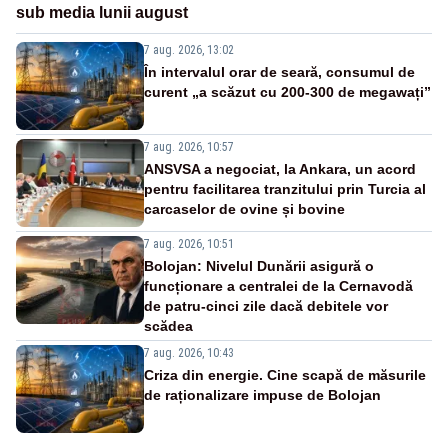
sub media lunii august
7 aug. 2026, 13:02
În intervalul orar de seară, consumul de
curent „a scăzut cu 200-300 de megawați”
7 aug. 2026, 10:57
ANSVSA a negociat, la Ankara, un acord
pentru facilitarea tranzitului prin Turcia al
carcaselor de ovine și bovine
7 aug. 2026, 10:51
Bolojan: Nivelul Dunării asigură o
funcționare a centralei de la Cernavodă
de patru-cinci zile dacă debitele vor
scădea
7 aug. 2026, 10:43
Criza din energie. Cine scapă de măsurile
de raționalizare impuse de Bolojan