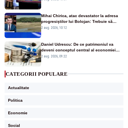
Mihai Chirica, atac devastator la adresa
progresiștilor lui Bolojan: Trebuie să
protejăm și natura, dar nu șținem omaneii
2 aug. 2026, 10:12
în stare permanentă de alertă
Daniel Udrescu: De ce patrimoniul va
deveni conceptul central al economiei
viitoare?
2 aug. 2026, 09:22
CATEGORII POPULARE
Actualitate
Politica
Economie
Social