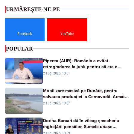
URMĂREȘTE-NE PE
Facebook
YouTube
POPULAR
Piperea (AUR): România a evitat
retrogradarea la junk pentru că era o
catastrofă pentru bănci și fondurile de
2 aug. 2026, 10:01
pensii
Mobilizare masivă pe Dunăre, pentru
salvarea producției la Cernavodă. Armata
va detona o stâncă și va devia apa
2 aug. 2026, 10:07
fluviului - IMAGINI AERIENE
Dorina Barcari dă în vileag șmecheria
înghețării pensiilor. Sumele uriașe
pierdute de fiecare român
2 aug. 2026, 10:09