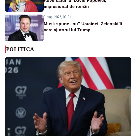
Adversarul lui David Popovici,
impresionat de român
9 aug. 2026, 08:01
Musk spune „nu” Ucrainei. Zelenski îi
cere ajutorul lui Trump
POLITICA