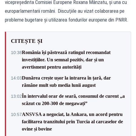
vicepreşedinta Comisiei Europene Roxana Mânzatu, şi una cu
europarlamentarii români. Discuţiile au vizat colaborarea pe
probleme bugetare şi utilizarea fondurilor europene din PNRR.
CITEȘTE ȘI
România își păstrează ratingul recomandat
10:38
investițiilor. Un semnal pozitiv, dar și un
avertisment pentru autorități
Dunărea crește ușor la intrarea în țară, dar
14:03
rămâne mult sub media lunii august
În intervalul orar de seară, consumul de curent „a
13:02
scăzut cu 200-300 de megawați”
ANSVSA a negociat, la Ankara, un acord pentru
10:57
facilitarea tranzitului prin Turcia al carcaselor de
ovine și bovine