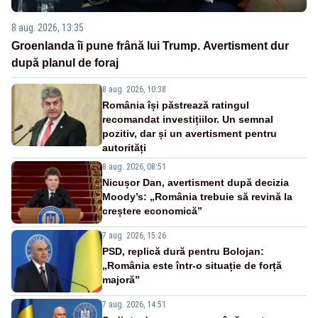
8 aug. 2026, 13:35
Groenlanda îi pune frână lui Trump. Avertisment dur
după planul de foraj
8 aug. 2026, 10:38
România își păstrează ratingul
recomandat investițiilor. Un semnal
pozitiv, dar și un avertisment pentru
autorități
8 aug. 2026, 08:51
Nicușor Dan, avertisment după decizia
Moody’s: „România trebuie să revină la
creștere economică”
7 aug. 2026, 15:26
PSD, replică dură pentru Bolojan:
„România este într-o situație de forță
majoră”
7 aug. 2026, 14:51