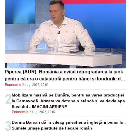
Piperea (AUR): România a evitat retrogradarea la junk
pentru că era o catastrofă pentru bănci și fondurile de
Economie
·
2 aug. 2026, 10:01
pensii
2
Mobilizare masivă pe Dunăre, pentru salvarea producției
la Cernavodă. Armata va detona o stâncă și va devia apa
fluviului - IMAGINI AERIENE
Economie
-
2 aug. 2026, 10:07
3
Dorina Barcari dă în vileag șmecheria înghețării pensiilor.
Sumele uriașe pierdute de fiecare român