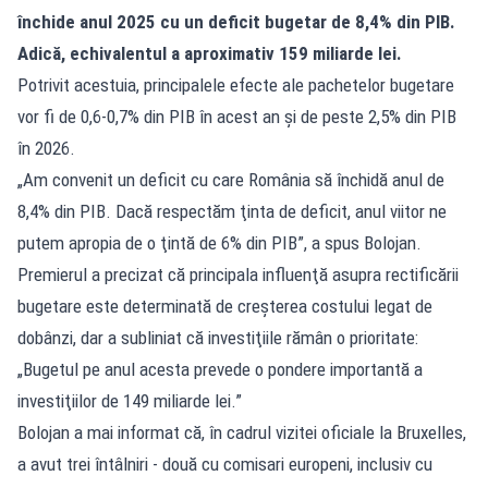
închide anul 2025 cu un deficit bugetar de 8,4% din PIB.
Adică, echivalentul a aproximativ 159 miliarde lei.
Potrivit acestuia, principalele efecte ale pachetelor bugetare
vor fi de 0,6-0,7% din PIB în acest an şi de peste 2,5% din PIB
în 2026.
„Am convenit un deficit cu care România să închidă anul de
8,4% din PIB. Dacă respectăm ţinta de deficit, anul viitor ne
putem apropia de o ţintă de 6% din PIB”, a spus Bolojan.
Premierul a precizat că principala influenţă asupra rectificării
bugetare este determinată de creşterea costului legat de
dobânzi, dar a subliniat că investiţiile rămân o prioritate:
„Bugetul pe anul acesta prevede o pondere importantă a
investiţiilor de 149 miliarde lei.”
Bolojan a mai informat că, în cadrul vizitei oficiale la Bruxelles,
a avut trei întâlniri - două cu comisari europeni, inclusiv cu