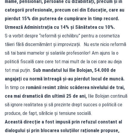
mame, pensionari, persoane cu dizabilități, precum și în
categorii profesionale, precum cei din Educație, care au
pierdut 15% din puterea de cumpărare în timp record.
Urmează Administrația cu 14% și Sănătatea cu 10%.
S-a vorbit despre “reformă și echilibru” pentru a cosmetiza
tăieri fără discernământ și improvizații. Nu este nicio reformă
să tai banii mamelor și salariile profesorilor! Am ajuns la o
politică fiscală care cere tot mai mult de la cei care au deja
tot mai puțin.
Sub mandatul lui Ilie Bolojan, 54.000 de
angajați cu normă întreagă și-au pierdut locul de muncă.
În timp ce
românii resimt zilnic scăderea nivelului de trai,
cea mai dramatică din ultimii 25 de ani,
Ilie Bolojan continuă
să ignore realitatea și să prezinte drept succes o politică ce
produce, de fapt, sărăcie și tensiune socială.
Această direcție a fost impusă prin refuzul constant al
dialogului și prin blocarea soluțiilor raționale propuse,