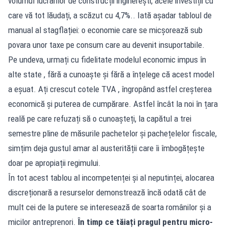
volumul lucrărilor de construcții inginerești, acele investiții cu
care vă tot lăudați, a scăzut cu 4,7%.. Iată așadar tabloul de
manual al stagflației: o economie care se micșorează sub
povara unor taxe pe consum care au devenit insuportabile.
Pe undeva, urmați cu fidelitate modelul economic impus în
alte state , fără a cunoaște și fără a înțelege că acest model
a eșuat. Ați crescut cotele TVA , îngropând astfel creșterea
economică și puterea de cumpărare. Astfel încât la noi în țara
reală pe care refuzați să o cunoașteți, la capătul a trei
semestre pline de măsurile pachetelor și pachețelelor fiscale,
simțim deja gustul amar al austerității care îi îmbogățește
doar pe apropiații regimului.
În tot acest tablou al incompetenței și al neputinței, alocarea
discreționară a resurselor demonstrează încă odată cât de
mult cei de la putere se interesează de soarta românilor și a
micilor antreprenori.
În timp ce tăiați pragul pentru micro-