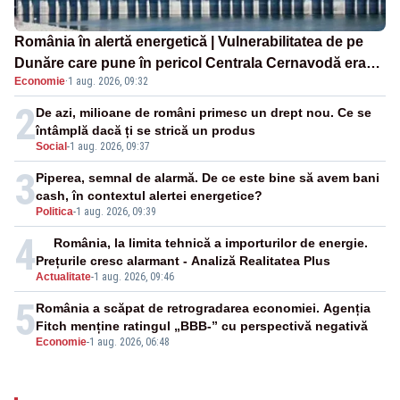
România în alertă energetică | Vulnerabilitatea de pe
Dunăre care pune în pericol Centrala Cernavodă era
Economie
·
1 aug. 2026, 09:32
cunoscută de pe vremea lui Ceaușescu
2
De azi, milioane de români primesc un drept nou. Ce se
întâmplă dacă ți se strică un produs
Social
-
1 aug. 2026, 09:37
3
Piperea, semnal de alarmă. De ce este bine să avem bani
cash, în contextul alertei energetice?
Politica
-
1 aug. 2026, 09:39
4
România, la limita tehnică a importurilor de energie.
Prețurile cresc alarmant - Analiză Realitatea Plus
Actualitate
-
1 aug. 2026, 09:46
5
România a scăpat de retrogradarea economiei. Agenția
Fitch menține ratingul „BBB-” cu perspectivă negativă
Economie
-
1 aug. 2026, 06:48