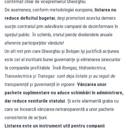
confirmat chiar de vicepremierul Gheorghiu.
De asemenea, conform metodologiei europene,
listarea nu
reduce deficitul bugetar
, deși promotorii acestui demers
susțin contrariul prin adevărate campanii de dezinformare în
spațiul public. În schimb, statul pierde dividendele anuale
aferente participațiilor vândute!
Un alt mit prin care Gheorghiu și Bolojan își justifică acțiunea
este cel al instituirii bunei guvernanțe și eliminarea sinecurilor
la companiile profitabile. Însă
Romgaz, Hidroelectrica,
Transelectrica și Transgaz sunt deja listate și au reguli de
transparență și guvernanță în vigoare
.
Vânzarea unor
pachete suplimentare nu aduce schimbări în administrare,
dar reduce veniturile statului
. Și este alarmantă graba cu
care se încearcă vânzarea netransparentă a unor pachete
consistente de acțiuni.
Listarea este un instrument util pentru companii