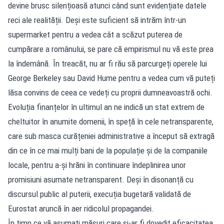
devine brusc silențioasă atunci când sunt evidențiate datele
reci ale realității. Deși este suficient să intrăm într-un
supermarket pentru a vedea cât a scăzut puterea de
cumpărare a românului, se pare că empirismul nu vă este prea
la îndemână. În treacăt, nu ar fi rău să parcurgeți operele lui
George Berkeley sau David Hume pentru a vedea cum vă puteți
lăsa convins de ceea ce vedeți cu proprii dumneavoastră ochi.
Evoluția finanțelor în ultimul an ne indică un stat extrem de
cheltuitor în anumite domenii, în speță în cele netransparente,
care sub masca curățeniei administrative a început să extragă
din ce în ce mai mulți bani de la populație și de la companiile
locale, pentru a-și hrăni în continuare îndeplinirea unor
promisiuni asumate netransparent. Deși în disonanță cu
discursul public al puterii, execuția bugetară validată de
Eurostat aruncă în aer ridicolul propagandei.
În timp ce vă asumați măsuri care și-ar fi dovedit eficacitatea,