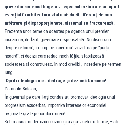
grave din sistemul bugetar. Legea salarizării are un aport
esențial în arhitectura statului: dacă diferențele sunt
arbitrare și disproporționate, sistemul se fracturează.
Prezența unor teme ca acestea pe agenda unui premier
înseamnă, de fapt, guvernare responsabilă. Nu discursuri
despre reformă, în timp ce încerci să vinzi țara pe “piața
neagră”, ci decizii care reduc inechitățile, stabilizează
societatea și construiesc, în mod credibil, încredere pe termen
lung.
Opriți ideologia care distruge și dezbină România!
Domnule Bolojan,
În guvernul pe care l-ați condus ați promovat ideologia unui
progresism exacerbat, împotriva intereselor economiei
naționale și ale poporului român!
Sub masca modernizării iluzorii și a așa-ziselor reforme, v-ați