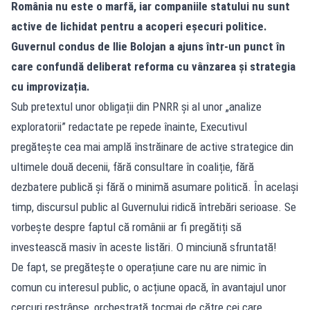
România nu este o marfă, iar companiile statului nu sunt
active de lichidat pentru a acoperi eșecuri politice.
Guvernul condus de Ilie Bolojan a ajuns într-un punct în
care confundă deliberat reforma cu vânzarea și strategia
cu improvizația.
Sub pretextul unor obligații din PNRR și al unor „analize
exploratorii” redactate pe repede înainte, Executivul
pregătește cea mai amplă înstrăinare de active strategice din
ultimele două decenii, fără consultare în coaliție, fără
dezbatere publică și fără o minimă asumare politică. În același
timp, discursul public al Guvernului ridică întrebări serioase. Se
vorbește despre faptul că românii ar fi pregătiți să
investească masiv în aceste listări. O minciună sfruntată!
De fapt, se pregătește o operațiune care nu are nimic în
comun cu interesul public, o acțiune opacă, în avantajul unor
cercuri restrânse, orchestrată tocmai de către cei care