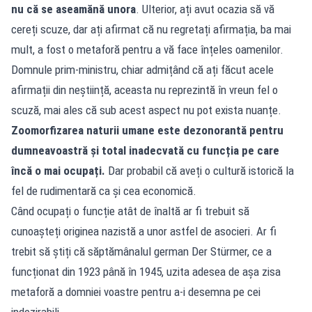
nu că se aseamănă unora
. Ulterior, ați avut ocazia să vă
cereți scuze, dar ați afirmat că nu regretați afirmația, ba mai
mult, a fost o metaforă pentru a vă face înțeles oamenilor.
Domnule prim-ministru, chiar admițând că ați făcut acele
afirmații din neștiință, aceasta nu reprezintă în vreun fel o
scuză, mai ales că sub acest aspect nu pot exista nuanțe.
Zoomorfizarea naturii umane este dezonorantă pentru
dumneavoastră și total inadecvată cu funcția pe care
încă o mai ocupați.
Dar probabil că aveți o cultură istorică la
fel de rudimentară ca și cea economică.
Când ocupați o funcție atât de înaltă ar fi trebuit să
cunoașteți originea nazistă a unor astfel de asocieri. Ar fi
trebit să știți că săptămânalul german Der Stürmer, ce a
funcționat din 1923 până în 1945, uzita adesea de așa zisa
metaforă a domniei voastre pentru a-i desemna pe cei
indezirabili.