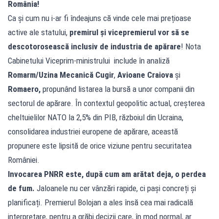
România!
Ca și cum nu i-ar fi îndeajuns că vinde cele mai prețioase
active ale statului,
premirul și vicepremierul vor să se
descotorosească inclusiv de industria de apărare
! Nota
Cabinetului Viceprim-ministrului include în analiză
Romarm/Uzina Mecanică Cugir
,
Avioane Craiova
și
Romaero,
propunând listarea la bursă a unor companii din
sectorul de apărare. În contextul geopolitic actual, creșterea
cheltuielilor NATO la 2,5% din PIB, războiul din Ucraina,
consolidarea industriei europene de apărare, această
propunere este lipsită de orice viziune pentru securitatea
României.
Invocarea PNRR este, după cum am arătat deja, o perdea
de fum.
Jaloanele nu cer vânzări rapide, ci pași concreți și
planificați. Premierul Bolojan a ales însă cea mai radicală
interpretare, pentru a grăbi decizii care, în mod normal, ar