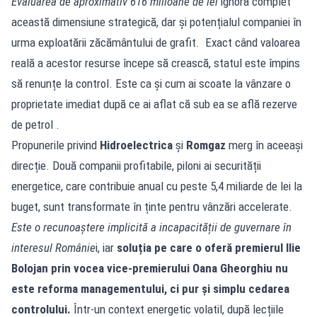
Evaluarea de aproximativ 616 milioane de lei
ignoră complet
această dimensiune strategică, dar și potențialul companiei în
urma exploatării zăcământului de grafit. Exact când valoarea
reală a acestor resurse începe să crească, statul este împins
să renunțe la control. Este ca și cum ai scoate la vânzare o
proprietate imediat după ce ai aflat că sub ea se află rezerve
de petrol .
Propunerile privind
Hidroelectrica
și
Romgaz
merg în aceeași
direcție. Două companii profitabile, piloni ai securității
energetice, care contribuie anual cu peste 5,4 miliarde de lei la
buget, sunt transformate în ținte pentru vânzări accelerate.
Este o recunoaștere implicită a incapacității de guvernare în
interesul Românie
i, iar
soluția pe care o oferă premierul Ilie
Bolojan prin vocea vice-premierului Oana Gheorghiu nu
este reforma managementului, ci pur și simplu cedarea
controlului.
Într-un context energetic volatil, după lecțiile