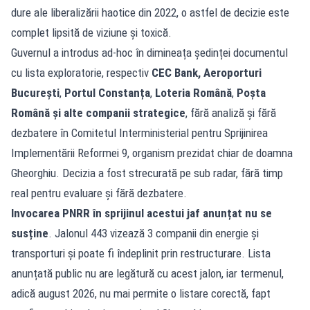
dure ale liberalizării haotice din 2022, o astfel de decizie este
complet lipsită de viziune și toxică.
Guvernul a introdus ad-hoc în dimineața ședinței documentul
cu lista exploratorie, respectiv
CEC Bank,
Aeroporturi
București
,
Portul Constanța
,
Loteria Română
,
Poșta
Română și alte companii strategice
, fără analiză și fără
dezbatere în Comitetul Interministerial pentru Sprijinirea
Implementării Reformei 9, organism prezidat chiar de doamna
Gheorghiu. Decizia a fost strecurată pe sub radar, fără timp
real pentru evaluare și fără dezbatere.
Invocarea PNRR în sprijinul acestui jaf anunțat nu se
susține
. Jalonul 443 vizează 3 companii din energie și
transporturi și poate fi îndeplinit prin restructurare. Lista
anunțată public nu are legătură cu acest jalon, iar termenul,
adică august 2026, nu mai permite o listare corectă, fapt