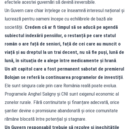
efectele acestei guvernări să devină ireversibile.
Un Guvern care chiar înțelege ce înseamnă interesul național și
lucrează pentru oameni începe cu echilibrele de bază ale
societății.
Credem că ar fi timpul să se aducă pe agendă
subiectul indexării pensiilor, o restanță pe care statul
român o are față de seniori, față de cei care au muncit o
viață și au dreptul la un trai decent, nu să fie puși, lună de
lună, în situația de a alege între medicamente și hrană
.
Un alt capitol care a fost permanent sabotat de premierul
Bolojan se referă la
continuarea programelor de investiții
.
Ele sunt singura cale prin care România reală poate evolua.
Programele Anghel Saligny și CNI sunt oxigenul economic al
zonelor rurale. Fără continuitate și finanțare adecvată, orice
șantier devine o promisiune abandonată și orice comunitate
rămâne blocată între potențial și stagnare.
Un Guvern responsabil trebuie să rezolve și inechitățile