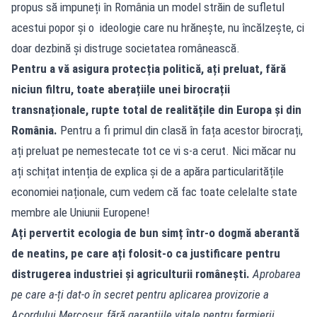
propus să impuneți în România un model străin de sufletul
acestui popor și o ideologie care nu hrănește, nu încălzește, ci
doar dezbină și distruge societatea românească.
Pentru a vă asigura protecția politică, ați preluat, fără
niciun filtru, toate aberațiile unei birocrații
transnaționale, rupte total de realitățile din Europa și din
România.
Pentru a fi primul din clasă în fața acestor birocrați,
ați preluat pe nemestecate tot ce vi s-a cerut. Nici măcar nu
ați schițat intenția de explica și de a apăra particularitățile
economiei naționale, cum vedem că fac toate celelalte state
membre ale Uniunii Europene!
Ați pervertit ecologia de bun simț într-o dogmă aberantă
de neatins, pe care ați folosit-o ca justificare pentru
distrugerea industriei și agriculturii românești.
Aprobarea
pe care a-ți dat-o în secret pentru aplicarea provizorie a
Acordului Mercosur, fără garanțiile vitale pentru fermierii