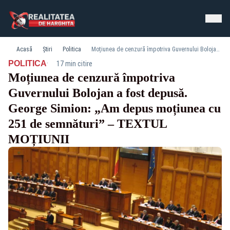
Acasă
Știri
Politica
Moțiunea de cenzură împotriva Guvernului Bolojan a fost depusă. George Simion: „Am depus moțiunea cu 251 de semnături” – TEXTUL MOȚIUNII
·
POLITICA
17 min citire
Moțiunea de cenzură împotriva
Guvernului Bolojan a fost depusă.
George Simion: „Am depus moțiunea cu
251 de semnături” – TEXTUL
MOȚIUNII