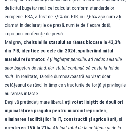
deficitul bugetar real, cel calculat conform standardelor
europene, ESA, a fost de 7,9% din PIB, nu 7,65% așa cum ați
clamat în declarațiile de presă, numite de fiecare dată,
impropriu, conferințe de presă.
Mai grav
, cheltuielile statului au rămas blocate la 43,3%
din PIB, identice cu cele din 2024, spulberând mitul
marelui reformator.
Ați înghețat pensiile, ați redus salariile
unor bugetari de rând, dar statul continuă să coste la fel de
mult
. În realitate, tăierile dumneavoastră au vizat doar
cetățeanul de rând, în timp ce structurile de forță și privilegiile
au rămas intacte.
Deși vă pretindeți mare liberal,
ați votat liniștit de două ori
înjumătățirea pragului pentru microîntreprinderi,
eliminarea facilităților în IT, construcții și agricultură, și
creșterea TVA la 21%.
Ați luat totul de la cetățenii și de la