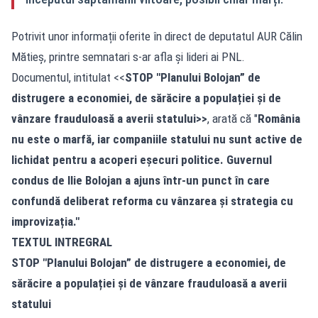
Potrivit unor informații oferite în direct de deputatul AUR Călin
Mătieș, printre semnatari s-ar afla și lideri ai PNL.
Documentul, intitulat <<
STOP "Planului Bolojan” de
distrugere a economiei, de sărăcire a populației și de
vânzare frauduloasă a averii statului>>
, arată că "
România
nu este o marfă, iar companiile statului nu sunt active de
lichidat pentru a acoperi eșecuri politice. Guvernul
condus de Ilie Bolojan a ajuns într-un punct în care
confundă deliberat reforma cu vânzarea și strategia cu
improvizația."
TEXTUL INTREGRAL
STOP "Planului Bolojan” de distrugere a economiei, de
sărăcire a populației și de vânzare frauduloasă a averii
statului