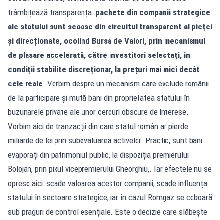
trâmbițează transparența:
pachete din companii strategice
ale statului sunt scoase din circuitul transparent al pieței
și direcționate, ocolind Bursa de Valori, prin mecanismul
de plasare accelerată, către investitori selectați, în
condiții stabilite discreționar, la prețuri mai mici decât
cele reale
. Vorbim despre un mecanism care exclude românii
de la participare și mută bani din proprietatea statului în
buzunarele private ale unor cercuri obscure de interese.
Vorbim aici de tranzacții din care statul român ar pierde
miliarde de lei prin subevaluarea activelor. Practic, sunt bani
evaporați din patrimoniul public, la dispoziția premierului
Bolojan, prin pixul vicepremierului Gheorghiu,. Iar efectele nu se
opresc aici: scade valoarea acestor companii, scade influența
statului în sectoare strategice, iar în cazul Romgaz se coboară
sub praguri de control esențiale. Este o decizie care slăbește