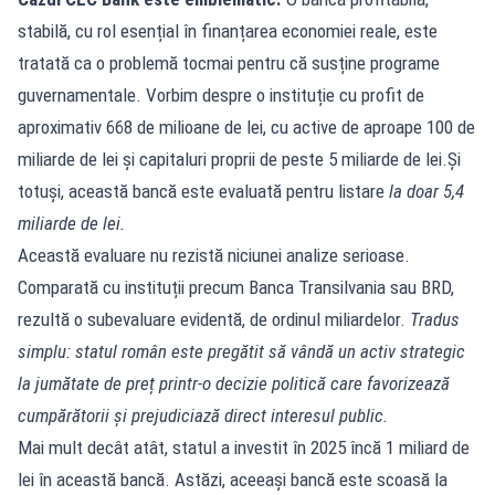
stabilă, cu rol esențial în finanțarea economiei reale, este
tratată ca o problemă tocmai pentru că susține programe
guvernamentale. Vorbim despre o instituție cu profit de
aproximativ 668 de milioane de lei, cu active de aproape 100 de
miliarde de lei și capitaluri proprii de peste 5 miliarde de lei.Și
totuși, această bancă este evaluată pentru listare
la doar 5,4
miliarde de lei.
Această evaluare nu rezistă niciunei analize serioase.
Comparată cu instituții precum Banca Transilvania sau BRD,
rezultă o subevaluare evidentă, de ordinul miliardelor.
Tradus
simplu: statul român este pregătit să vândă un activ strategic
la jumătate de preț printr-o decizie politică care favorizează
cumpărătorii și prejudiciază direct interesul public.
Mai mult decât atât, statul a investit în 2025 încă 1 miliard de
lei în această bancă. Astăzi, aceeași bancă este scoasă la