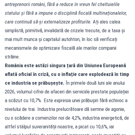
antreprenorii români, fără a reduce în vreun fel cheltuielile
statului și fără a impune o disciplină fiscală multinaționalelor,
care continuă să-și externalizeze profiturile.
Ați ales calea
simplistă, primitivă, invalidată de crizele trecute, de a taxa și
mai mult munca și capitalul autohton, în loc să verificați
mecanismele de optimizare fiscală ale marilor companii
străine.
România este astăzi singura țară din Uniunea Europeană
aflată oficial în criză, cu o inflație care explodează în timp
ce industria se prăbușește.
În primele două luni ale anului
2026, volumul cifrei de afaceri din serviciile prestate populației
a scăzut cu 10,7%. Este expresia unei prăbușiri fără echivoc a
nivelului de trai. Industria prelucrătoare dă semne de agonie,
cu o scădere a comenzilor noi de 4,2%, industria energetică, de
altfel stâlpul suveranității noastre, a picat cu 10,6%, iar