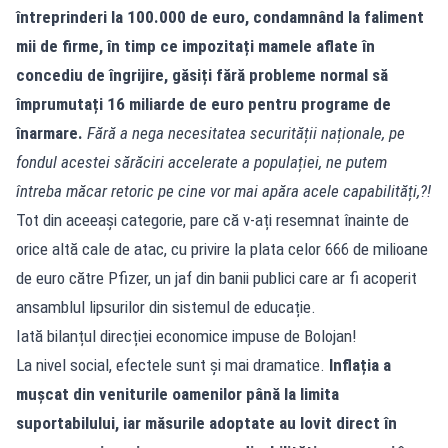
întreprinderi la 100.000 de euro, condamnând la faliment
mii de firme, în timp ce impozitați mamele aflate în
concediu de îngrijire, găsiți fără probleme normal să
împrumutați 16 miliarde de euro pentru programe de
înarmare.
Fără a nega necesitatea securității naționale, pe
fondul acestei sărăciri accelerate a populației, ne putem
întreba măcar retoric pe cine vor mai apăra acele capabilități,?!
Tot din aceeași categorie, pare că v-ați resemnat înainte de
orice altă cale de atac, cu privire la plata celor 666 de milioane
de euro către Pfizer, un jaf din banii publici care ar fi acoperit
ansamblul lipsurilor din sistemul de educație.
Iată bilanțul direcției economice impuse de Bolojan!
La nivel social, efectele sunt și mai dramatice.
Inflația a
mușcat din veniturile oamenilor până la limita
suportabilului, iar măsurile adoptate au lovit direct în