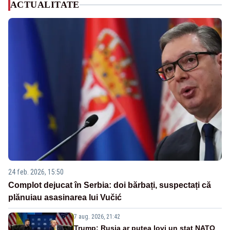
ACTUALITATE
24 feb. 2026, 15:50
Complot dejucat în Serbia: doi bărbați, suspectați că
plănuiau asasinarea lui Vučić
7 aug. 2026, 21:42
Trump: Rusia ar putea lovi un stat NATO