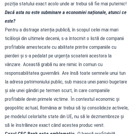
poziția statului exact acolo unde ar trebui să fie mai puternic!
Dacă asta nu este subminare a economiei naționale, atunci ce
este?
Pentru a distrage atenția publică, în scopul celei mai mari
ticăloșii din ultimele decenii, s-a întocmit o listă de companii
profitabile amestecate cu abilitate printre companiile cu
pierderi și s-a pedalat pe urgența scoaterii acestora la
vânzare. Această grabă nu are nimic în comun cu
responsabilitatea guvernării. Are însă toate semnele unui tun
la adresa patrimoniului public, sub masca unei panici bugetare
și ale unei gândiri pe termen scurt, în care companiile
profitabile devin primele victime. În contextul economic și
geopolitic actual, România ar trebui să își consolideze activele,
pe modelul celorlalte state din UE, nu să le dezmembreze și
să le înstrăineze exact când acestea produc venit.
Cazul CEC Bank
este emblematic.
O bancă profitabilă,