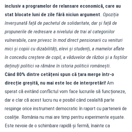
inclusiv a programelor de relansare economică, care au
stat blocate luni de zile fără niciun argument
.
Opoziția
înverșunată față de pachetul de solidaritate, dar și față de
propunerile de redresare a nivelului de trai al categoriilor
vulnerabile, care privesc în mod direct pensionarii cu venituri
mici și copiii cu dizabilități, elevi și studenți, a mamelor aflate
în concediu creștere de copil, a văduvelor de război și a foștilor
deținuți politici va rămâne în istoria politicii românești.
Când 80% dintre cetățeni spun că țara merge într-o
direcție greșită, nu mai este loc de interpretări!
Am
sperat că evitând conflictul vom face lucrurile să funcționeze,
dar e clar că acest lucru nu e posibil când cealaltă parte
respinge orice instrument democratic în raport cu partenerii de
coaliție. România nu mai are timp pentru experimente eșuate.
Este nevoie de o schimbare rapidă și fermă, înainte ca