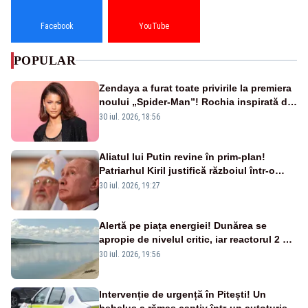
Facebook
YouTube
POPULAR
Zendaya a furat toate privirile la premiera
noului „Spider-Man”! Rochia inspirată de
pânza de păianjen a făcut senzație
30 iul. 2026, 18:56
Aliatul lui Putin revine în prim-plan!
Patriarhul Kiril justifică războiul într-o
nouă carte
30 iul. 2026, 19:27
Alertă pe piața energiei! Dunărea se
apropie de nivelul critic, iar reactorul 2 de
la Cernavodă ar putea fi oprit
30 iul. 2026, 19:56
Intervenție de urgență în Pitești! Un
bebeluș a rămas captiv într-un autoturism