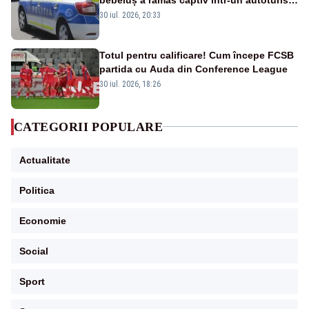
din cauza unei defecțiuni
30 iul. 2026, 20:33
Totul pentru calificare! Cum începe FCSB
partida cu Auda din Conference League
30 iul. 2026, 18:26
CATEGORII POPULARE
Actualitate
Politica
Economie
Social
Sport