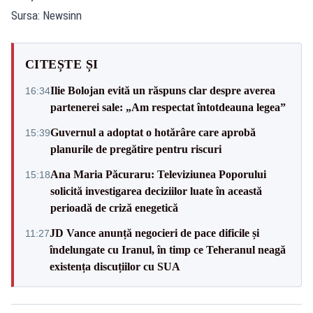
Sursa: Newsinn
CITEȘTE ȘI
Ilie Bolojan evită un răspuns clar despre averea
16:34
partenerei sale: „Am respectat întotdeauna legea”
Guvernul a adoptat o hotărâre care aprobă
15:39
planurile de pregătire pentru riscuri
Ana Maria Păcuraru: Televiziunea Poporului
15:18
solicită investigarea deciziilor luate în această
perioadă de criză enegetică
JD Vance anunță negocieri de pace dificile și
11:27
îndelungate cu Iranul, în timp ce Teheranul neagă
existența discuțiilor cu SUA