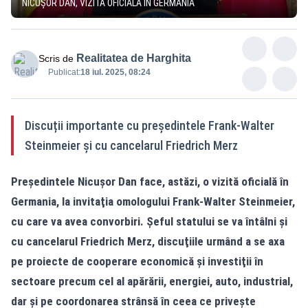
NICUȘOR DAN, VIZITĂ OFICIALĂ ÎN GERMANIA
Realitatea de Harghita
Scris de
Publicat:
18 iul. 2025, 08:24
Discuții importante cu preşedintele Frank-Walter
Steinmeier şi cu cancelarul Friedrich Merz
Preşedintele Nicuşor Dan face, astăzi, o vizită oficială în
Germania, la invitaţia omologului Frank-Walter Steinmeier,
cu care va avea convorbiri. Şeful statului se va întâlni şi
cu cancelarul Friedrich Merz, discuţiile urmând a se axa
pe proiecte de cooperare economică şi investiţii în
sectoare precum cel al apărării, energiei, auto, industrial,
dar şi pe coordonarea strânsă în ceea ce priveşte