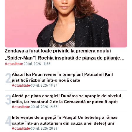
Zendaya a furat toate privirile la premiera noului
„Spider-Man”! Rochia inspirată de pânza de păianjen a
Actualitate
·
30 iul. 2026, 18:56
făcut senzație
2
Aliatul lui Putin revine în prim-plan! Patriarhul Kiril
justifică războiul într-o nouă carte
Actualitate
-
30 iul. 2026, 19:27
3
Alertă pe piața energiei! Dunărea se apropie de nivelul
critic, iar reactorul 2 de la Cernavodă ar putea fi oprit
Actualitate
-
30 iul. 2026, 19:56
4
Intervenție de urgență în Pitești! Un bebeluș a rămas
captiv într-un autoturism din cauza unei defecțiuni
Actualitate
-
30 iul. 2026, 20:33