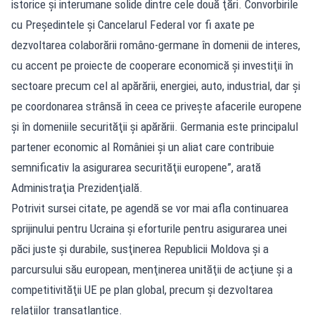
istorice şi interumane solide dintre cele două ţări. Convorbirile
cu Preşedintele şi Cancelarul Federal vor fi axate pe
dezvoltarea colaborării româno-germane în domenii de interes,
cu accent pe proiecte de cooperare economică şi investiţii în
sectoare precum cel al apărării, energiei, auto, industrial, dar şi
pe coordonarea strânsă în ceea ce priveşte afacerile europene
şi în domeniile securităţii şi apărării. Germania este principalul
partener economic al României şi un aliat care contribuie
semnificativ la asigurarea securităţii europene”, arată
Administraţia Prezidenţială.
Potrivit sursei citate, pe agendă se vor mai afla continuarea
sprijinului pentru Ucraina şi eforturile pentru asigurarea unei
păci juste şi durabile, susţinerea Republicii Moldova şi a
parcursului său european, menţinerea unităţii de acţiune şi a
competitivităţii UE pe plan global, precum şi dezvoltarea
relaţiilor transatlantice.