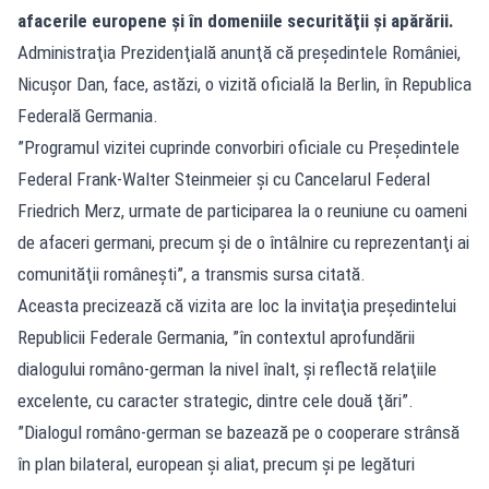
afacerile europene şi în domeniile securităţii şi apărării.
Administraţia Prezidenţială anunţă că preşedintele României,
Nicuşor Dan, face, astăzi, o vizită oficială la Berlin, în Republica
Federală Germania.
”Programul vizitei cuprinde convorbiri oficiale cu Preşedintele
Federal Frank-Walter Steinmeier şi cu Cancelarul Federal
Friedrich Merz, urmate de participarea la o reuniune cu oameni
de afaceri germani, precum şi de o întâlnire cu reprezentanţi ai
comunităţii româneşti”, a transmis sursa citată.
Aceasta precizează că vizita are loc la invitaţia preşedintelui
Republicii Federale Germania, ”în contextul aprofundării
dialogului româno-german la nivel înalt, şi reflectă relaţiile
excelente, cu caracter strategic, dintre cele două ţări”.
”Dialogul româno-german se bazează pe o cooperare strânsă
în plan bilateral, european şi aliat, precum şi pe legături