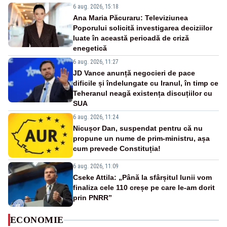
6 aug. 2026, 15:18
Ana Maria Păcuraru: Televiziunea
Poporului solicită investigarea deciziilor
luate în această perioadă de criză
enegetică
6 aug. 2026, 11:27
JD Vance anunță negocieri de pace
dificile și îndelungate cu Iranul, în timp ce
Teheranul neagă existența discuțiilor cu
SUA
6 aug. 2026, 11:24
Nicușor Dan, suspendat pentru că nu
propune un nume de prim-ministru, așa
cum prevede Constituția!
6 aug. 2026, 11:09
Cseke Attila: „Până la sfârșitul lunii vom
finaliza cele 110 creșe pe care le-am dorit
prin PNRR”
ECONOMIE