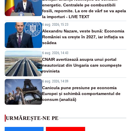
energetic. Centralele pe combustibili
fosili, repornite. La ore de vârf se va apela
la importuri - LIVE TEXT
6 aug. 2026, 15:23
Alexandru Nazare, veste bună: Economia
României va crește în 2027, iar inflația va
scădea
6 aug. 2026, 14:43
CNAIR avertizează asupra unui portal
neautorizat din Ungaria care scumpește
rovinieta
6 aug. 2026, 14:09
Canicula pune presiune pe economia
Europei și schimbă comportamentul de
consum (analiză)
URMĂREȘTE-NE PE