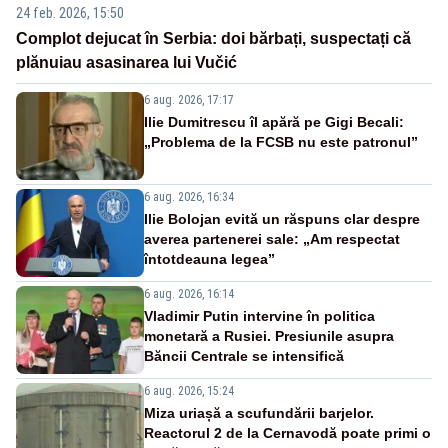
24 feb. 2026, 15:50
Complot dejucat în Serbia: doi bărbați, suspectați că
plănuiau asasinarea lui Vučić
6 aug. 2026, 17:17
Ilie Dumitrescu îl apără pe Gigi Becali:
„Problema de la FCSB nu este patronul”
6 aug. 2026, 16:34
Ilie Bolojan evită un răspuns clar despre
averea partenerei sale: „Am respectat
întotdeauna legea”
6 aug. 2026, 16:14
Vladimir Putin intervine în politica
monetară a Rusiei. Presiunile asupra
Băncii Centrale se intensifică
6 aug. 2026, 15:24
Miza uriașă a scufundării barjelor.
Reactorul 2 de la Cernavodă poate primi o