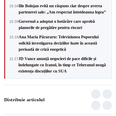
Ilie Bolojan evită un răspuns clar despre averea
16:34
partenerei sale: „Am respectat întotdeauna legea”
Guvernul a adoptat o hotărâre care aprobă
15:39
planurile de pregătire pentru riscuri
Ana Maria Păcuraru: Televiziunea Poporului
15:18
solicită investigarea deciziilor luate în această
perioadă de criză enegetică
JD Vance anunță negocieri de pace dificile și
11:27
îndelungate cu Iranul, în timp ce Teheranul neagă
existența discuțiilor cu SUA
Distribuie articolul