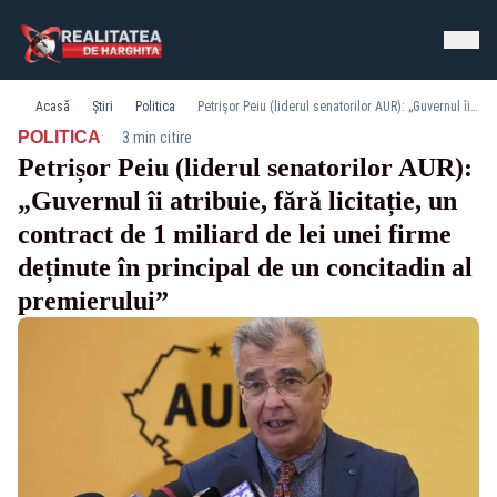
Acasă
Știri
Politica
Petrișor Peiu (liderul senatorilor AUR): „Guvernul îi atribuie, fără licitație, un contract de 1 miliard de lei unei firme deținute în principal de un concitadin al premierului”
·
POLITICA
3 min citire
Petrișor Peiu (liderul senatorilor AUR):
„Guvernul îi atribuie, fără licitație, un
contract de 1 miliard de lei unei firme
deținute în principal de un concitadin al
premierului”