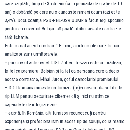
care va plăti , timp de 35 de ani (cu o perioadă de grație de 10
ani) o dobândă pe care nu o cunoaște nimeni acum (azi este
3,4%). Deci, coaliția PSD-PNL-USR-UDMR a făcut legi speciale
pentru ca guvernul Bolojan să poată atribui aceste contracte
fără licitație.
Este moral acest contract? Ei bine, aici lucrurile care trebuie
analizate sunt următoarele:
– principalul acționar al DIGI, Zoltan Teszari este un orădean,
la fel ca premierul Bolojan și la fel ca persoana care a decis
aceste contracte, Mihai Jurca, șeful cancelariei premierului
– DIGI România nu este un furnizor (re)cunoscut de soluții de
tip LLM pentru securitate cibernetică și nici nu știm ce
capacitate de integrare are
– există, în România, alți furnizori recunoscuți pentru
experiența și profesionalism în acest tip de soluții, de la marile
companii de profil precum SAP sau Oracle, Microsoft, SO