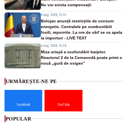
Nu vor exista compensații
6 aug. 2026, 15:33
Bolojan anunță restricțiile de consum
energetic. Centralele pe combustibili
fosili, repornite. La ore de vârf se va apela
la importuri - LIVE TEXT
6 aug. 2026, 15:24
Miza uriașă a scufundării barjelor.
Reactorul 2 de la Cernavodă poate primi o
nouă „gură de oxigen”
URMĂREȘTE-NE PE
Facebook
YouTube
POPULAR