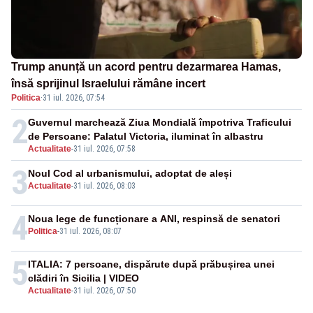
Trump anunță un acord pentru dezarmarea Hamas,
însă sprijinul Israelului rămâne incert
Politica
·
31 iul. 2026, 07:54
2
Guvernul marchează Ziua Mondială împotriva Traficului
de Persoane: Palatul Victoria, iluminat în albastru
Actualitate
-
31 iul. 2026, 07:58
3
Noul Cod al urbanismului, adoptat de aleși
Actualitate
-
31 iul. 2026, 08:03
4
Noua lege de funcționare a ANI, respinsă de senatori
Politica
-
31 iul. 2026, 08:07
5
ITALIA: 7 persoane, dispărute după prăbușirea unei
clădiri în Sicilia | VIDEO
Actualitate
-
31 iul. 2026, 07:50