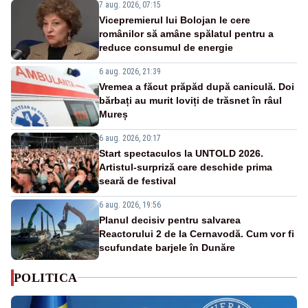
7 aug. 2026, 07:15
Vicepremierul lui Bolojan le cere
românilor să amâne spălatul pentru a
reduce consumul de energie
6 aug. 2026, 21:39
Vremea a făcut prăpăd după caniculă. Doi
bărbați au murit loviți de trăsnet în râul
Mureș
6 aug. 2026, 20:17
Start spectaculos la UNTOLD 2026.
Artistul-surpriză care deschide prima
seară de festival
6 aug. 2026, 19:56
Planul decisiv pentru salvarea
Reactorului 2 de la Cernavodă. Cum vor fi
scufundate barjele în Dunăre
POLITICA