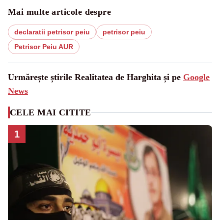
Mai multe articole despre
declaratii petrisor peiu
petrisor peiu
Petrisor Peiu AUR
Urmărește știrile Realitatea de Harghita și pe
Google
News
CELE MAI CITITE
1