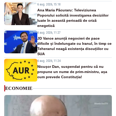
6 aug. 2026, 15:18
Ana Maria Păcuraru: Televiziunea
Poporului solicită investigarea deciziilor
luate în această perioadă de criză
enegetică
6 aug. 2026, 11:27
JD Vance anunță negocieri de pace
dificile și îndelungate cu Iranul, în timp ce
Teheranul neagă existența discuțiilor cu
SUA
6 aug. 2026, 11:24
Nicușor Dan, suspendat pentru că nu
propune un nume de prim-ministru, așa
cum prevede Constituția!
ECONOMIE