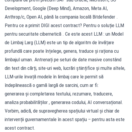
Development, Google (Deep Mind), Amazon, Meta AI,
Anthrop/c, Open AI, până la compania locală Bitdefender .
Pentru ce a primit DIGI acest contract? Pentru o soluție LLM
pentru securitate cibernetică . Ce este acest LLM : un Model
de Limbaj Larg (LLM) este un tip de algoritm de învățare
profundă care poate înțelege, genera, traduce și raționa cu
limbajul uman. Antrenați pe seturi de date masive constând
din text din cărți, site-uri web, lucrări științifice și multe altele,
LLM-urile învață modele în limbaj care le permit să
îndeplinească o gamă largă de sarcini, cum ar fi:
generarea și completarea textului, rezumare, traducere,
analiza probabilităților , generarea codului, AI conversațional.
Vorbim, adică, de supravegherea spațiului virtual și chiar de
intervenții guvernamentale în acest spațiu – pentru asta este
acest contract.