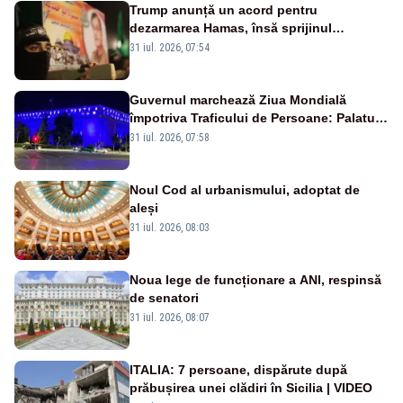
Trump anunță un acord pentru
dezarmarea Hamas, însă sprijinul
Israelului rămâne incert
31 iul. 2026, 07:54
Guvernul marchează Ziua Mondială
împotriva Traficului de Persoane: Palatul
Victoria, iluminat în albastru
31 iul. 2026, 07:58
Noul Cod al urbanismului, adoptat de
aleși
31 iul. 2026, 08:03
Noua lege de funcționare a ANI, respinsă
de senatori
31 iul. 2026, 08:07
ITALIA: 7 persoane, dispărute după
prăbușirea unei clădiri în Sicilia | VIDEO