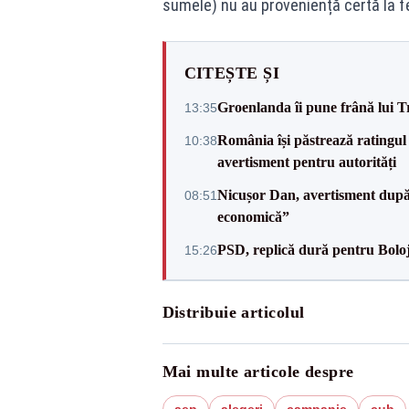
sumele) nu au proveniență certă la fel
CITEȘTE ȘI
Groenlanda îi pune frână lui 
13:35
România își păstrează ratingul 
10:38
avertisment pentru autorități
Nicușor Dan, avertisment după 
08:51
economică”
PSD, replică dură pentru Boloj
15:26
Distribuie articolul
Mai multe articole despre