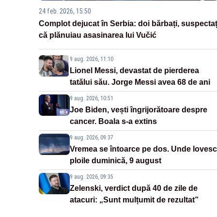
24 feb. 2026, 15:50
Complot dejucat în Serbia: doi bărbați, suspectaț
că plănuiau asasinarea lui Vučić
9 aug. 2026, 11:10
Lionel Messi, devastat de pierderea
tatălui său. Jorge Messi avea 68 de ani
9 aug. 2026, 10:51
Joe Biden, vești îngrijorătoare despre
cancer. Boala s-a extins
9 aug. 2026, 09:37
Vremea se întoarce pe dos. Unde lovesc
ploile duminică, 9 august
9 aug. 2026, 09:35
Zelenski, verdict după 40 de zile de
atacuri: „Sunt mulțumit de rezultat”