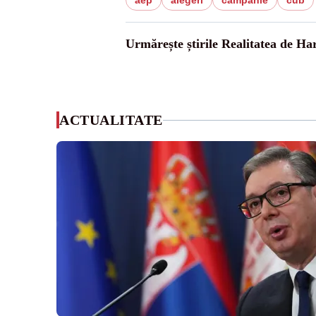
aep
alegeri
campanie
cub
Urmărește știrile Realitatea de Ha
ACTUALITATE