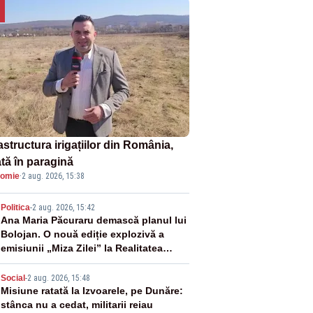
astructura irigațiilor din România,
ată în paragină
omie
·
2 aug. 2026, 15:38
2
Politica
-
2 aug. 2026, 15:42
Ana Maria Păcuraru demască planul lui
Bolojan. O nouă ediție explozivă a
emisiunii „Miza Zilei” la Realitatea
PLUS
3
Social
-
2 aug. 2026, 15:48
Misiune ratată la Izvoarele, pe Dunăre:
stânca nu a cedat, militarii reiau