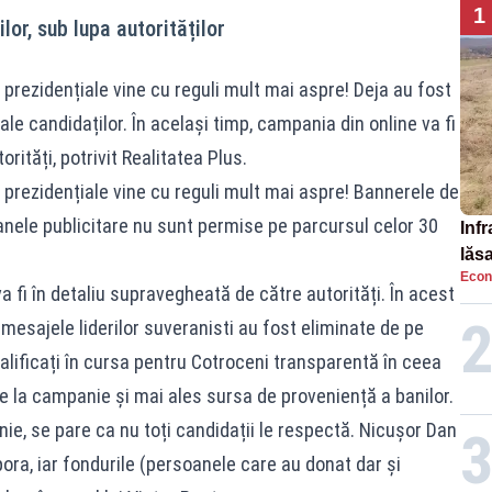
1
ilor, sub lupa autorităților
prezidențiale vine cu reguli mult mai aspre! Deja au fost
ale candidaților. În același timp, campania din online va fi
rități, potrivit Realitatea Plus.
 prezidențiale vine cu reguli mult mai aspre! Bannerele de
anele publicitare nu sunt permise pe parcursul celor 30
Infr
lăs
Econ
a fi în detaliu supravegheată de către autorități. În acest
 mesajele liderilor suveranisti au fost eliminate de pe
alificați în cursa pentru Cotroceni transparentă în ceea
e la campanie și mai ales sursa de proveniență a banilor.
ie, se pare ca nu toți candidații le respectă. Nicușor Dan
ora, iar fondurile (persoanele care au donat dar și