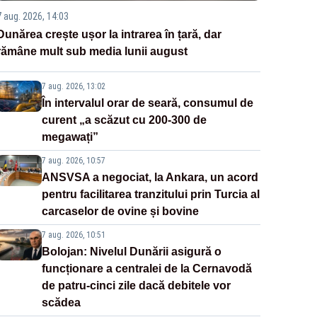
7 aug. 2026, 14:03
Dunărea crește ușor la intrarea în țară, dar
rămâne mult sub media lunii august
7 aug. 2026, 13:02
În intervalul orar de seară, consumul de
curent „a scăzut cu 200-300 de
megawați”
7 aug. 2026, 10:57
ANSVSA a negociat, la Ankara, un acord
pentru facilitarea tranzitului prin Turcia al
carcaselor de ovine și bovine
7 aug. 2026, 10:51
Bolojan: Nivelul Dunării asigură o
funcționare a centralei de la Cernavodă
de patru-cinci zile dacă debitele vor
scădea