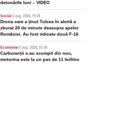
detonările luni – VIDEO
4
Social
-
2 aug. 2026, 19:28
Drona care a ținut Tulcea în alertă a
zburat 20 de minute deasupra apelor
României. Au fost ridicate două F-16
5
Economie
-
2 aug. 2026, 15:36
Carburanții s-au scumpit din nou,
motorina este la un pas de 11 lei/litru