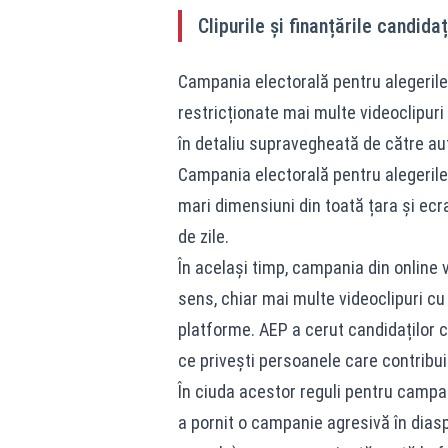
Clipurile și finanțările candidaț
Campania electorală pentru alegerile 
restricționate mai multe videoclipuri 
în detaliu supravegheată de către auto
Campania electorală pentru alegerile
mari dimensiuni din toată țara și ecr
de zile.
În același timp, campania din online v
sens, chiar mai multe videoclipuri cu
platforme. AEP a cerut candidaților c
ce privești persoanele care contribui
În ciuda acestor reguli pentru campan
a pornit o campanie agresivă în diasp