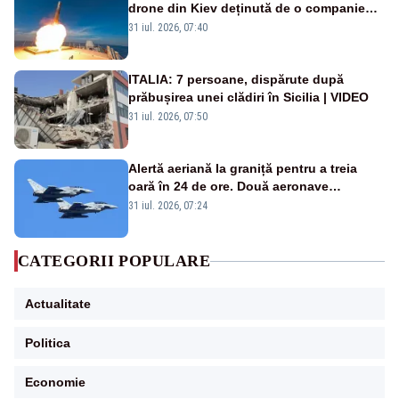
drone din Kiev deținută de o companie
americană, distrusă de o rachetă
31 iul. 2026, 07:40
rusească
ITALIA: 7 persoane, dispărute după
prăbușirea unei clădiri în Sicilia | VIDEO
31 iul. 2026, 07:50
Alertă aeriană la graniță pentru a treia
oară în 24 de ore. Două aeronave
Eurofighter britanice au fost ridicate de la
31 iul. 2026, 07:24
sol
CATEGORII POPULARE
Actualitate
Politica
Economie