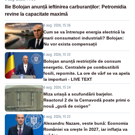
Ilie Bolojan anunță ieftinirea carburanților: Petromidia
revine la capacitate maximă
6 aug. 2026, 15:36
Cum se va întrerupe energia electrică la
marii consumatori industriali? Bolojan:
Nu vor exista compensații
6 aug. 2026, 15:33
Bolojan anunță restricțiile de consum
energetic. Centralele pe combustibili
fosili, repornite. La ore de vârf se va apela
la importuri - LIVE TEXT
6 aug. 2026, 15:24
Miza uriașă a scufundării barjelor.
Reactorul 2 de la Cernavodă poate primi o
nouă „gură de oxigen”
6 aug. 2026, 15:23
Alexandru Nazare, veste bună: Economia
României va crește în 2027, iar inflația va