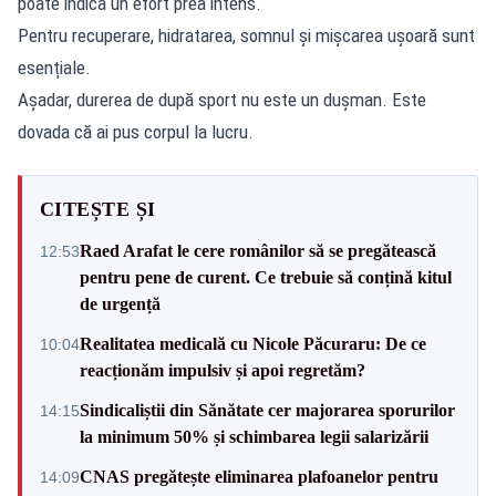
poate indica un efort prea intens.
Pentru recuperare, hidratarea, somnul și mișcarea ușoară sunt
esențiale.
Așadar, durerea de după sport nu este un dușman. Este
dovada că ai pus corpul la lucru.
CITEȘTE ȘI
Raed Arafat le cere românilor să se pregătească
12:53
pentru pene de curent. Ce trebuie să conțină kitul
de urgență
Realitatea medicală cu Nicole Păcuraru: De ce
10:04
reacționăm impulsiv și apoi regretăm?
Sindicaliștii din Sănătate cer majorarea sporurilor
14:15
la minimum 50% și schimbarea legii salarizării
CNAS pregătește eliminarea plafoanelor pentru
14:09