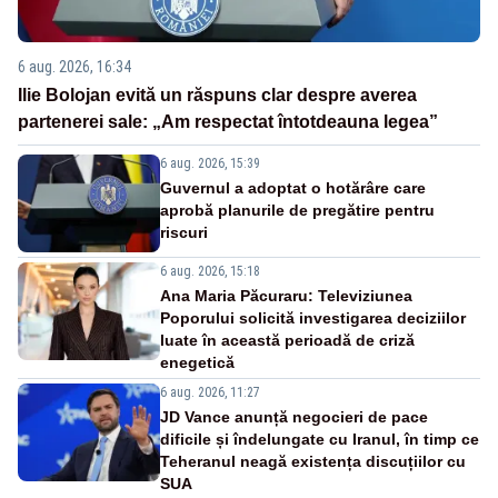
6 aug. 2026, 16:34
Ilie Bolojan evită un răspuns clar despre averea
partenerei sale: „Am respectat întotdeauna legea”
6 aug. 2026, 15:39
Guvernul a adoptat o hotărâre care
aprobă planurile de pregătire pentru
riscuri
6 aug. 2026, 15:18
Ana Maria Păcuraru: Televiziunea
Poporului solicită investigarea deciziilor
luate în această perioadă de criză
enegetică
6 aug. 2026, 11:27
JD Vance anunță negocieri de pace
dificile și îndelungate cu Iranul, în timp ce
Teheranul neagă existența discuțiilor cu
SUA