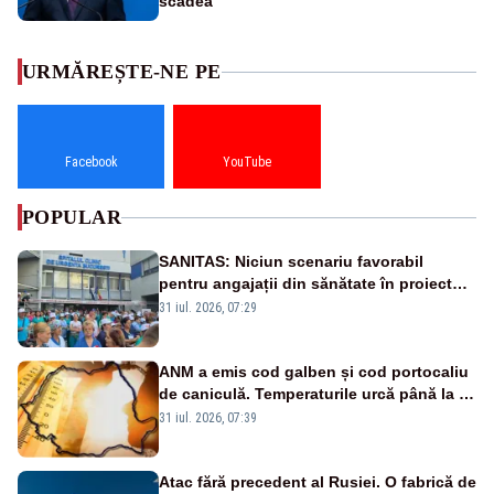
scădea
URMĂREȘTE-NE PE
Facebook
YouTube
POPULAR
SANITAS: Niciun scenariu favorabil
pentru angajații din sănătate în proiectul
Legii salarizării
31 iul. 2026, 07:29
ANM a emis cod galben și cod portocaliu
de caniculă. Temperaturile urcă până la 38
de grade, iar nopțile devin tropicale
31 iul. 2026, 07:39
Atac fără precedent al Rusiei. O fabrică de