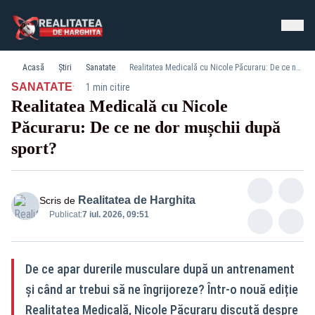
Acasă
Știri
Sanatate
Realitatea Medicală cu Nicole Păcuraru: De ce ne dor mușchii după sport?
·
SANATATE
1 min citire
Realitatea Medicală cu Nicole
Păcuraru: De ce ne dor mușchii după
sport?
Realitatea de Harghita
Scris de
Publicat:
7 iul. 2026, 09:51
De ce apar durerile musculare după un antrenament
și când ar trebui să ne îngrijoreze? Într-o nouă ediție
Realitatea Medicală, Nicole Păcuraru discută despre