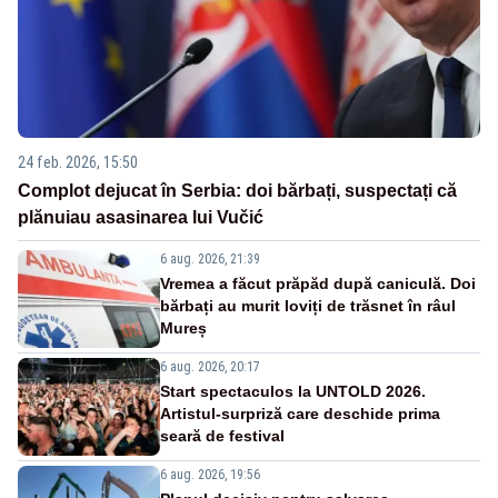
24 feb. 2026, 15:50
Complot dejucat în Serbia: doi bărbați, suspectați că
plănuiau asasinarea lui Vučić
6 aug. 2026, 21:39
Vremea a făcut prăpăd după caniculă. Doi
bărbați au murit loviți de trăsnet în râul
Mureș
6 aug. 2026, 20:17
Start spectaculos la UNTOLD 2026.
Artistul-surpriză care deschide prima
seară de festival
6 aug. 2026, 19:56