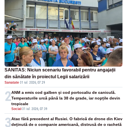
SANITAS: Niciun scenariu favorabil pentru angajații
din sănătate în proiectul Legii salarizării
Sanatate
·
31 iul. 2026, 07:29
2
ANM a emis cod galben și cod portocaliu de caniculă.
Temperaturile urcă până la 38 de grade, iar nopțile devin
tropicale
Social
-
31 iul. 2026, 07:39
3
Atac fără precedent al Rusiei. O fabrică de drone din Kiev
deținută de o companie americană, distrusă de o rachetă