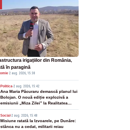
astructura irigațiilor din România,
ată în paragină
omie
·
2 aug. 2026, 15:38
2
Politica
-
2 aug. 2026, 15:42
Ana Maria Păcuraru demască planul lui
Bolojan. O nouă ediție explozivă a
emisiunii „Miza Zilei” la Realitatea
PLUS
3
Social
-
2 aug. 2026, 15:48
Misiune ratată la Izvoarele, pe Dunăre:
stânca nu a cedat, militarii reiau