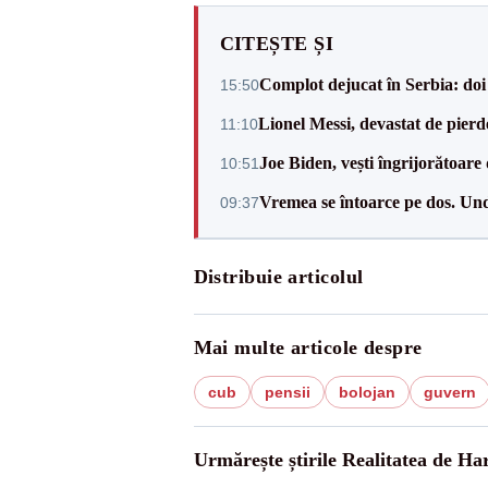
CITEȘTE ȘI
Complot dejucat în Serbia: doi 
15:50
Lionel Messi, devastat de pierd
11:10
Joe Biden, vești îngrijorătoare 
10:51
Vremea se întoarce pe dos. Und
09:37
Distribuie articolul
Mai multe articole despre
cub
pensii
bolojan
guvern
Urmărește știrile Realitatea de Ha