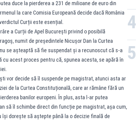
 putea duce la pierderea a 231 de milioane de euro din
termenul la care Comisia Europeană decide dacă România
verdictul Curții este esențial.
râre a Curții de Apel București privind o posibilă
ragoș, numit de președintele Nicușor Dan la Curtea
 nu se așteaptă să fie suspendat și a recunoscut că s-a
ră cu acest proces pentru că, spunea acesta, se apără în
ei.
ti vor decide să îl suspende pe magistrat, atunci asta ar
iei de la Curtea Constituțională, care ar rămâne fără un
pierderea banilor europeni. În plus, asta l-ar putea
n să îl schimbe direct din funcție pe magistrat, așa cum,
u își dorește să aștepte până la o decizie finală de