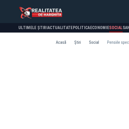
ULTIMELE ȘTIRI
ACTUALITATE
POLITICA
ECONOMIE
SOCIAL
SA
Acasă
Știri
Social
Pensiile speci