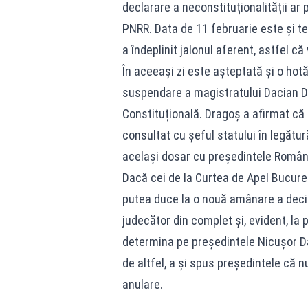
declarare a neconstituționalității ar
PNRR. Data de 11 februarie este și 
a îndeplinit jalonul aferent, astfel că 
În aceeași zi este așteptată și o hotă
suspendare a magistratului Dacian D
Constituțională. Dragoș a afirmat că
consultat cu șeful statului în legătu
același dosar cu președintele Români
Dacă cei de la Curtea de Apel Bucureș
putea duce la o nouă amânare a deciz
judecător din complet și, evident, la 
determina pe președintele Nicușor Da
de altfel, a și spus președintele că n
anulare.