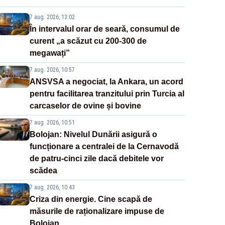
7 aug. 2026, 13:02
În intervalul orar de seară, consumul de
curent „a scăzut cu 200-300 de
megawați”
7 aug. 2026, 10:57
ANSVSA a negociat, la Ankara, un acord
pentru facilitarea tranzitului prin Turcia al
carcaselor de ovine și bovine
7 aug. 2026, 10:51
Bolojan: Nivelul Dunării asigură o
funcționare a centralei de la Cernavodă
de patru-cinci zile dacă debitele vor
scădea
7 aug. 2026, 10:43
Criza din energie. Cine scapă de
măsurile de raționalizare impuse de
Bolojan