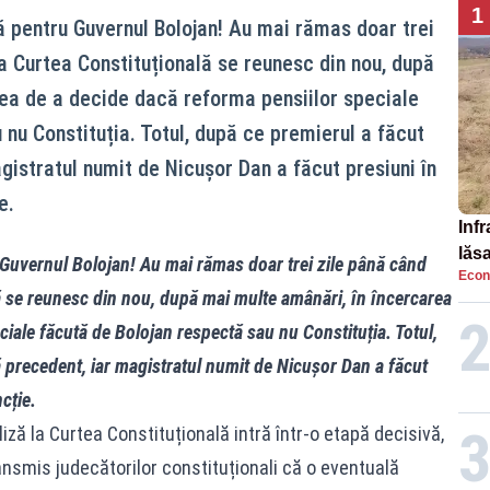
1
pentru Guvernul Bolojan! Au mai rămas doar trei
la Curtea Constituțională se reunesc din nou, după
ea de a decide dacă reforma pensiilor speciale
nu Constituția. Totul, după ce premierul a făcut
gistratul numit de Nicușor Dan a făcut presiuni în
e.
Infr
lăs
uvernul Bolojan! Au mai rămas doar trei zile până când
Econ
lă se reunesc din nou, după mai multe amânări, în încercarea
iale făcută de Bolojan respectă sau nu Constituția. Totul,
ă precedent, iar magistratul numit de Nicușor Dan a făcut
ncție.
liză la Curtea Constituțională intră într-o etapă decisivă,
ransmis judecătorilor constituționali că o eventuală