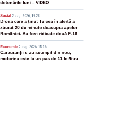
detonările luni – VIDEO
4
Social
-
2 aug. 2026, 19:28
Drona care a ținut Tulcea în alertă a
zburat 20 de minute deasupra apelor
României. Au fost ridicate două F-16
5
Economie
-
2 aug. 2026, 15:36
Carburanții s-au scumpit din nou,
motorina este la un pas de 11 lei/litru