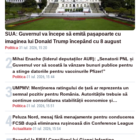
SUA: Guvernul va începe să emită paşapoarte cu
imaginea lui Donald Trump începând cu 8 august
Politica
·
31 iul. 2026, 15:20
2
Mihai Enache (liderul deputaților AUR): „Senatorii PNL și
Guvernul vor să scoată la vânzare bunuri publice pentru
a stinge datoriile pentru vaccinurile Pfizer!”
Politica
-
31 iul. 2026, 15:44
3
UMPMV: Menținerea ratingului de țară ar reprezenta un
semnal pozitiv pentru România. Autoritățile trebuie să
continue consolidarea stabilității economice și
Politica
-
31 iul. 2026, 15:51
financiare
4
Peluza Nord, mesaj fără menajamente pentru conducerea
FCSB după eliminarea rușinoasă din Conference League
Actualitate
-
31 iul. 2026, 15:54
Scandal la FIFA! Consilierul lui Gianni Infantino