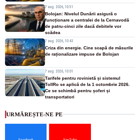
7 aug. 2026, 10:51
Bolojan: Nivelul Dunării asigură o
funcționare a centralei de la Cernavodă
de patru-cinci zile dacă debitele vor
scădea
7 aug. 2026, 10:43
Criza din energie. Cine scapă de măsurile
de raționalizare impuse de Bolojan
7 aug. 2026, 10:01
Tarifele pentru rovinietă și sistemul
TollRo se aplică de la 1 octombrie 2026.
Ce se schimbă pentru șoferi și
transportatori
URMĂREȘTE-NE PE
Facebook
YouTube