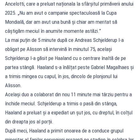
Ancelotti, care a preluat naționala la sfârșitul primăverii anului
2025. „Nu am avut o campanie spectaculoasă la Cupa
Mondială, dar am avut una bună și chiar am meritat să
câștigăm meciul în anumite momente astăzi.”
La mai puțin de 5 minute după ce Andreas Schjelderup l-a
obligat pe Alisson să intervină în minutul 75, același
Schjelderup l-a găsit pe Haaland cu o centrare înaltă de pe
partea stângă. Haaland s-a înălțat peste Gabriel Magalhaes și
a trimis mingea cu capul, în jos, dincolo de plonjonul lui
Alisson.
Același duo a colaborat din nou 11 minute mai târziu pentru a
închide meciul. Schjelderup a trimis o pasă din stânga,
Haaland a preluat și a expediat un șut jos, cu dreptul, în colțul
din dreapta jos al porții.
După meci, Haaland a primit onoarea de a conduce grupul
minoritar al fanilor norvegieni prezenți pe stadion în celebra lor