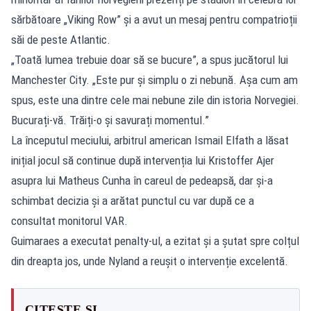
sărbătoare „Viking Row” și a avut un mesaj pentru compatrioții
săi de peste Atlantic.
„Toată lumea trebuie doar să se bucure”, a spus jucătorul lui
Manchester City. „Este pur și simplu o zi nebună. Așa cum am
spus, este una dintre cele mai nebune zile din istoria Norvegiei.
Bucurați-vă. Trăiți-o și savurați momentul.”
La începutul meciului, arbitrul american Ismail Elfath a lăsat
inițial jocul să continue după intervenția lui Kristoffer Ajer
asupra lui Matheus Cunha în careul de pedeapsă, dar și-a
schimbat decizia și a arătat punctul cu var după ce a
consultat monitorul VAR.
Guimaraes a executat penalty-ul, a ezitat și a șutat spre colțul
din dreapta jos, unde Nyland a reușit o intervenție excelentă.
CITEȘTE ȘI