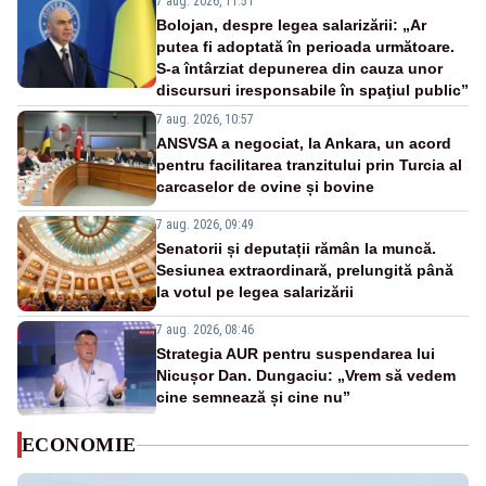
7 aug. 2026, 11:51
Bolojan, despre legea salarizării: „Ar
putea fi adoptată în perioada următoare.
S-a întârziat depunerea din cauza unor
discursuri iresponsabile în spaţiul public”
7 aug. 2026, 10:57
ANSVSA a negociat, la Ankara, un acord
pentru facilitarea tranzitului prin Turcia al
carcaselor de ovine și bovine
7 aug. 2026, 09:49
Senatorii și deputații rămân la muncă.
Sesiunea extraordinară, prelungită până
la votul pe legea salarizării
7 aug. 2026, 08:46
Strategia AUR pentru suspendarea lui
Nicușor Dan. Dungaciu: „Vrem să vedem
cine semnează și cine nu”
ECONOMIE