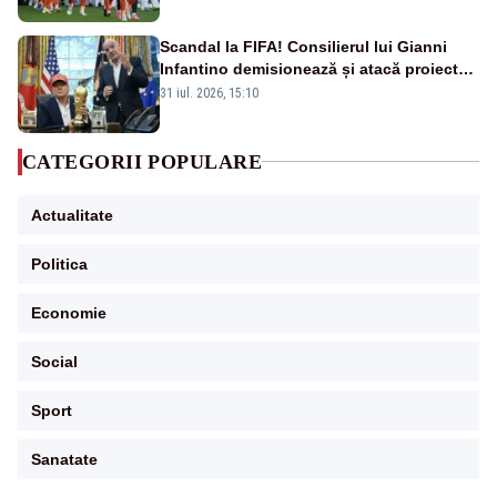
Scandal la FIFA! Consilierul lui Gianni
Infantino demisionează și atacă proiectul
privind investitorii străini
31 iul. 2026, 15:10
CATEGORII POPULARE
Actualitate
Politica
Economie
Social
Sport
Sanatate