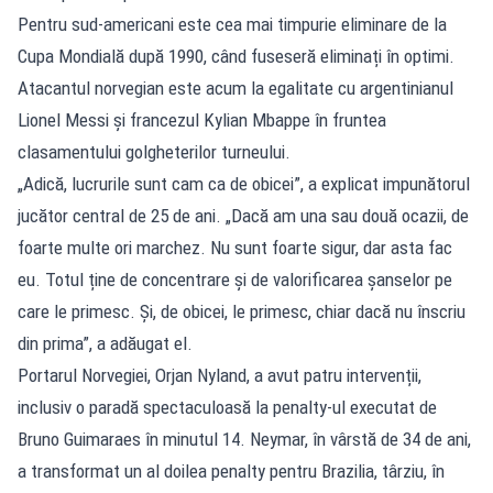
Pentru sud-americani este cea mai timpurie eliminare de la
Cupa Mondială după 1990, când fuseseră eliminați în optimi.
Atacantul norvegian este acum la egalitate cu argentinianul
Lionel Messi și francezul Kylian Mbappe în fruntea
clasamentului golgheterilor turneului.
„Adică, lucrurile sunt cam ca de obicei”, a explicat impunătorul
jucător central de 25 de ani. „Dacă am una sau două ocazii, de
foarte multe ori marchez. Nu sunt foarte sigur, dar asta fac
eu. Totul ține de concentrare și de valorificarea șanselor pe
care le primesc. Și, de obicei, le primesc, chiar dacă nu înscriu
din prima”, a adăugat el.
Portarul Norvegiei, Orjan Nyland, a avut patru intervenții,
inclusiv o paradă spectaculoasă la penalty-ul executat de
Bruno Guimaraes în minutul 14. Neymar, în vârstă de 34 de ani,
a transformat un al doilea penalty pentru Brazilia, târziu, în