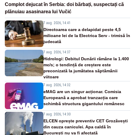
Complot dejucat în Serbia: doi bărbați, suspectați că
plănuiau asasinarea lui Vučić
7 aug. 2026, 14:41
Directoarea care a delapidat peste 4,5
milioane lei de la Electrica Serv - trimisă în
judecată
7 aug. 2026, 14:37
Hidrologi: Debitul Dunării rămâne la 1.400
mc/s; o tendință de creștere este
preconizată la jumătatea săptămânii
viitoare
7 aug. 2026, 14:32
eMAG are un singur acționar. Comisia
Europeană a aprobat tranzacția care
schimbă structura gigantului românesc
7 aug. 2026, 14:30
ELCEN oprește preventiv CET Grozăvești
din cauza caniculei. Apa caldă în
București nu va fi afectată