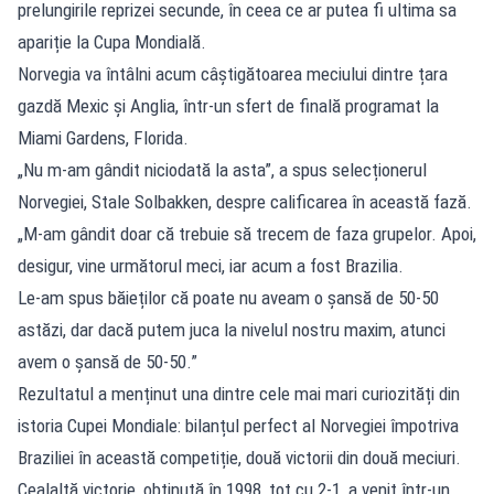
prelungirile reprizei secunde, în ceea ce ar putea fi ultima sa
apariție la Cupa Mondială.
Norvegia va întâlni acum câștigătoarea meciului dintre țara
gazdă Mexic și Anglia, într-un sfert de finală programat la
Miami Gardens, Florida.
„Nu m-am gândit niciodată la asta”, a spus selecționerul
Norvegiei, Stale Solbakken, despre calificarea în această fază.
„M-am gândit doar că trebuie să trecem de faza grupelor. Apoi,
desigur, vine următorul meci, iar acum a fost Brazilia.
Le-am spus băieților că poate nu aveam o șansă de 50-50
astăzi, dar dacă putem juca la nivelul nostru maxim, atunci
avem o șansă de 50-50.”
Rezultatul a menținut una dintre cele mai mari curiozități din
istoria Cupei Mondiale: bilanțul perfect al Norvegiei împotriva
Braziliei în această competiție, două victorii din două meciuri.
Cealaltă victorie, obținută în 1998, tot cu 2-1, a venit într-un