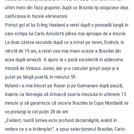
ultim meci din faza grupelor, după ce Brazilia își asigurase deja
calificarea în fazele eliminatorii.
Primul gol al lui Erling Haaland a venit după o perioadă lungă în
care echipa lui Carlo Ancelotti părea mai aproape de a înscrie.
La doar câteva secunde după ce a intrat pe teren, Endrick, în
vârstă de 19 ani, a ratat cea mai mare ocazie a Braziliei din
acea după-amiază. A ajuns la o pasă excelentă în adâncime
trimisă de Vinicius Junior, dar și-a calculat greșit pașii și a
șutat pe lângă poartă, în minutul 59.
Nyland i-a mai blocat pe Rayan și pe Guimaraes după pauză,
înainte ca Norvegia să întoarcă soarta meciului în ultimele 15
minute și să garanteze că seceta Braziliei la Cupa Mondială se
va prelungi la cel puțin 28 de ani.
„Evident, toată lumea este profund dezamăgită, având în
vedere ce s-a întâmplat”, a spus selecționerul Braziliei, Carlo